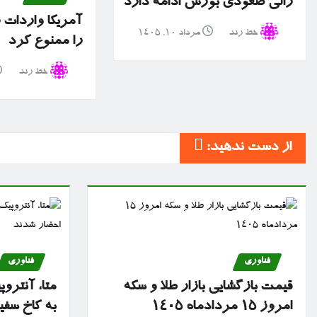
رالی صعودی بورس ادامه دارد
آمریکا واردات 
خط رند
مرداد ۱۰, ۱۴۰۵
را ممنوع کرد
خط رند
از دست ندهید:
فناوری
فناوری
قیمت بازگشایی بازار طلا و سکه
متا، آنترو
امروز ۱۵ مردادماه ۱۴۰۵
به کاخ سف