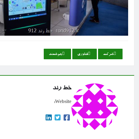
شركت
فناوری
هوشمند
خط رند
Website: