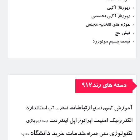
رپورتاژ آگهی
رپورتاژ آگهی تخصصی
حوزه های انتخابیه مجلس
فیش حج
قیمت بیسیم موتورولا
دسته های رند912
ارتباطات
آموزش
استاندارد
استارت آپ
آیفون
اختراع
الكترونیك
امنیت
اپل
اینترنت
اپراتور
بازی
اینستاگرام
خدمات
دانشگاه
تكنولوژی
خرید
تلفن همراه
دانلود