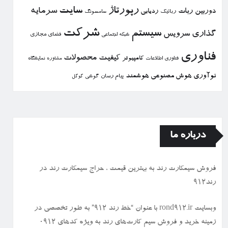
رپورتاژ
سایت
سرمایه
دوربین
ربات
ردیابی
رباتیك
سامسونگ
شركت
سیستم
گذاری
سرویس
فضای مجازی
شبكه اجتماعی
فناوری
كیفیت
محصولات
كامپیوتر
نمایشگاه
فناوری اطلاعات
مشاوره
نوآوری
هوش مصنوعی
هوشمند
پیام رسان
گوشی
گوگل
درباره ما
فروش سیمكارت رند به بهترین قیمت ، حراج سیمكارت رند در
رند912
وبسایت rond912.ir با عنوان “خط رند ۹۱۲” به طور تخصصی در
زمینه خرید و فروش سیم کارت‌های رند به ویژه کدهای ۰۹۱۲