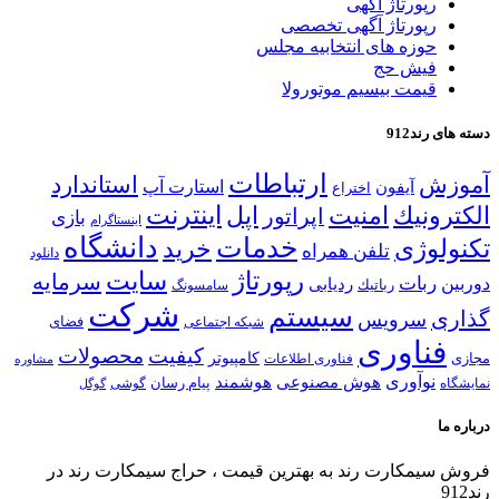
رپورتاژ آگهی
رپورتاژ آگهی تخصصی
حوزه های انتخابیه مجلس
فیش حج
قیمت بیسیم موتورولا
رند912
ارتباطات
ش
استاندارد
استارت آپ
آیفون
اختراع
اینترنت
ونیك
امنیت
اپل
اپراتور
بازی
اینستاگرام
خدمات
دانشگاه
لوژی
خرید
تلفن همراه
دانلود
رپورتاژ
سایت
سرمایه
ربات
ردیابی
رباتیك
سامسونگ
شركت
سیستم
ی
سرویس
شبكه اجتماعی
فضای
فناوری
كیفیت
محصولات
كامپیوتر
فناوری اطلاعات
مشاوره
نوآوری
هوش مصنوعی
هوشمند
پیام رسان
ه
گوشی
گوگل
ا
یمكارت رند به بهترین قیمت ، حراج سیمكارت رند در