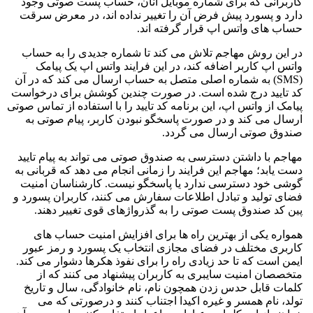
انی که برای شماره موبایل آنان، حساب پست صوتی وجود
و پسورد پیش فرض آن را تغییر نداده اند، در معرض سرقت
های واتس اپ قرار گرفته اند.
ن روش مهاجم تلاش می کند تا شماره جدیدی را به حساب
اپ کاربر اضافه کند، در این فرایند واتس اپ یک پیامک
(SMS) به شماره اصلی متصل به حساب ارسال می کند که در آن
یید درج شده است. در صورت چندین کوشش برای درخواست
 از واتس اپ، این برنامه کد تایید را با استفاده از تماس صوتی
 می کند و در صورت پاسخگو نبودن کاربر، پیام صوتی به
ق صوتی ارسال می گردد.
 با داشتن دسترسی به صندوق صوتی می تواند به پیام تایید
ابد؛ مهاجم این فرایند را زمانی انجام می دهد که قربانی به
خود دسترسی ندارد یا پاسخگو نیست. کارشناسان امنیت
تولید و تبادل اطلاعات سفارش می کنند، کاربران پسورد و
د صندوق پست صوتی را به گذرواژهای قوی تغییر دهند.
ه یکی از بهترین راه ها برای افزایش امنیت حساب های
ی مختلف در فضای مجازی انتخاب یک پسورد و رمز عبور
است که تا حد زیادی راه را برای نفوذ هکرها دشوار می کند.
ان امنیت سایبری به کاربران پیشنهاد می کنند که از
 قابل حدس زدن همچون نام، نام خانوادگی، سال و تاریخ
 نام همسر و غیره اکیدا اجتناب کنند و درصورتی که می