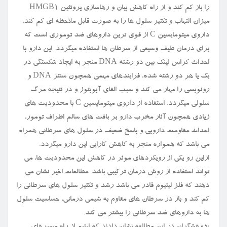
را باز کم کند و از راه کاهش بیان و رهاسازی پروتئین HMGB۱
میزان التهاب و تکثیر سلول ها را به صورت قابل ملاحظه ای کم کند.
داروی میتومایسین C از قوی ترین داروهای ضد توموری است که
برای درمان طیف وسیعی از سرطان ها استفاده میگردد. این دارو با
احداث کراس لینک بین دو رشته DNA منجر به ایجاد شکستگی در
یک یا هر دو رشته شده، فرایندهای مهمی همچون سنتز DNA و
رونویسی را مهار می کند و سبب القای آپوپتوز و در نتیجه مرگ
سلولی میگردد. استفاده از داروی میتومایسین C با محدودیت های
زیادی همچون آثار مخرب دارو بر بافت های سالم اطراف تومور،
احداث مقاومت دارویی و پاسخ ضعیف در سلول های سرطانی همراه
می باشد که همواره منجر به کاهش کارایی این دارو میگردد.
ازاین رو یکی از رویکردهای موثر در کاهش این محدودیت ها، می
تواند استفاده از روش درمان ترکیبی باشد. مطالعات اخیر نشان می
دهند که فلز لیتیوم قادر می باشد رشد و تکثیر سلول های سرطانی را
کم کند و باز در سرطان های مقاوم به شیمی درمانی، حساسیت سلول
ها به داروهای ضد سرطانی را بیشتر می کند.
پژوهشگران در این مطالعه نشان دادند که لیتیم از راه مسیرهای