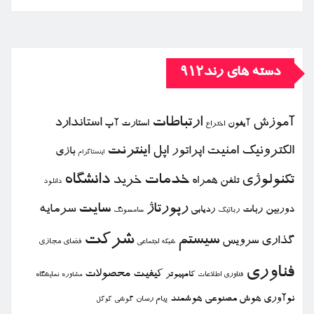
دسته های رند912
ارتباطات
آموزش
استاندارد
استارت آپ
آیفون
اختراع
الكترونیك
امنیت
اپل
اینترنت
اپراتور
بازی
اینستاگرام
خدمات
دانشگاه
تكنولوژی
خرید
تلفن همراه
دانلود
رپورتاژ
سایت
سرمایه
دوربین
ربات
ردیابی
رباتیك
سامسونگ
شركت
سیستم
گذاری
سرویس
فضای مجازی
شبكه اجتماعی
فناوری
كیفیت
محصولات
كامپیوتر
نمایشگاه
فناوری اطلاعات
مشاوره
نوآوری
هوش مصنوعی
هوشمند
پیام رسان
گوشی
گوگل