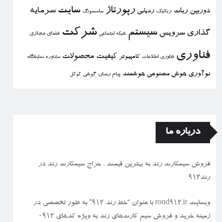
رپورتاژ
سایت
سرمایه
دوربین
ربات
ردیابی
رباتیك
سامسونگ
شركت
سیستم
گذاری
سرویس
فضای مجازی
شبكه اجتماعی
فناوری
كیفیت
محصولات
كامپیوتر
نمایشگاه
فناوری اطلاعات
مشاوره
نوآوری
هوش مصنوعی
هوشمند
پیام رسان
گوشی
گوگل
درباره ما
فروش سیمكارت رند به بهترین قیمت ، حراج سیمكارت رند در
رند912
وبسایت rond912.ir با عنوان “خط رند ۹۱۲” به طور تخصصی در
زمینه خرید و فروش سیم کارت‌های رند به ویژه کدهای ۰۹۱۲