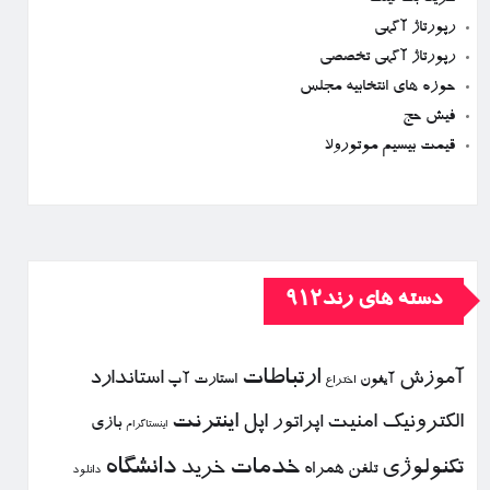
رپورتاژ آگهی
رپورتاژ آگهی تخصصی
حوزه های انتخابیه مجلس
فیش حج
قیمت بیسیم موتورولا
دسته های رند912
ارتباطات
آموزش
استاندارد
استارت آپ
آیفون
اختراع
الكترونیك
امنیت
اپل
اینترنت
اپراتور
بازی
اینستاگرام
خدمات
دانشگاه
تكنولوژی
خرید
تلفن همراه
دانلود