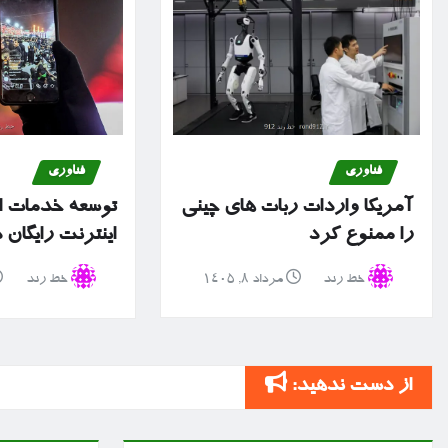
فناوری
فناوری
آمریکا واردات ربات های چینی
توسعه خدمات ا
را ممنوع کرد
اینترنت رایگان
خط رند
مرداد ۸, ۱۴۰۵
خط رند
از دست ندهید: