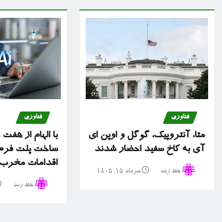
فناوری
فناوری
متا، آنتروپیک، گوگل و اوپن ای
با الهام از هفت
آی به کاخ سفید احضار شدند
ساخت پلت فرم 
اقدامات مخرب سا
خط رند
مرداد ۱۵, ۱۴۰۵
خط رند