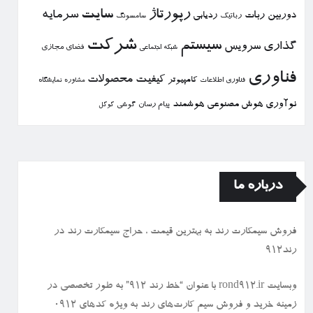
رپورتاژ
سایت
سرمایه
دوربین
ربات
ردیابی
رباتیك
سامسونگ
شركت
سیستم
گذاری
سرویس
فضای مجازی
شبكه اجتماعی
فناوری
كیفیت
محصولات
كامپیوتر
نمایشگاه
فناوری اطلاعات
مشاوره
نوآوری
هوش مصنوعی
هوشمند
پیام رسان
گوشی
گوگل
درباره ما
فروش سیمكارت رند به بهترین قیمت ، حراج سیمكارت رند در
رند912
وبسایت rond912.ir با عنوان “خط رند ۹۱۲” به طور تخصصی در
زمینه خرید و فروش سیم کارت‌های رند به ویژه کدهای ۰۹۱۲