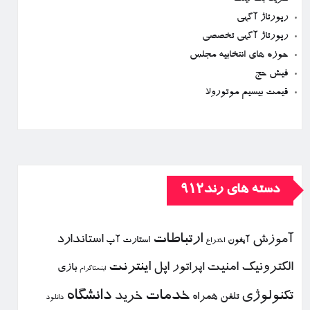
رپورتاژ آگهی
رپورتاژ آگهی تخصصی
حوزه های انتخابیه مجلس
فیش حج
قیمت بیسیم موتورولا
دسته های رند912
ارتباطات
آموزش
استاندارد
استارت آپ
آیفون
اختراع
الكترونیك
امنیت
اپل
اینترنت
اپراتور
بازی
اینستاگرام
خدمات
دانشگاه
تكنولوژی
خرید
تلفن همراه
دانلود