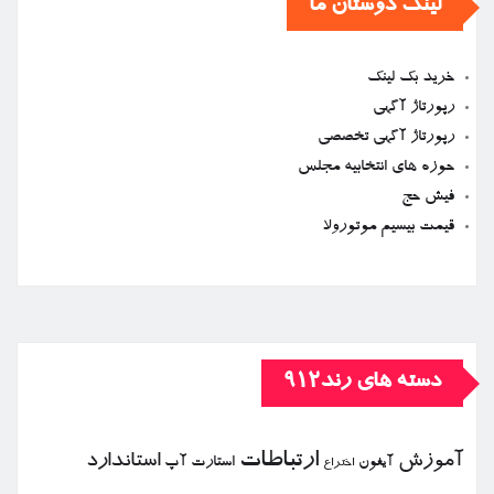
لینک دوستان ما
خرید بک لینک
رپورتاژ آگهی
رپورتاژ آگهی تخصصی
حوزه های انتخابیه مجلس
فیش حج
قیمت بیسیم موتورولا
دسته های رند912
ارتباطات
آموزش
استاندارد
استارت آپ
آیفون
اختراع