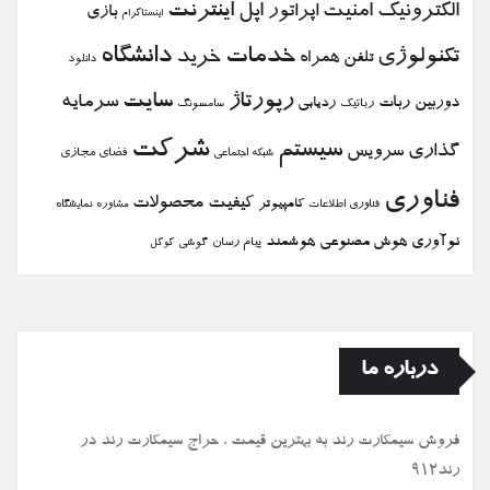
الكترونیك
امنیت
اپل
اینترنت
اپراتور
بازی
اینستاگرام
خدمات
دانشگاه
تكنولوژی
خرید
تلفن همراه
دانلود
رپورتاژ
سایت
سرمایه
دوربین
ربات
ردیابی
رباتیك
سامسونگ
شركت
سیستم
گذاری
سرویس
فضای مجازی
شبكه اجتماعی
فناوری
كیفیت
محصولات
كامپیوتر
نمایشگاه
فناوری اطلاعات
مشاوره
نوآوری
هوش مصنوعی
هوشمند
پیام رسان
گوشی
گوگل
درباره ما
فروش سیمكارت رند به بهترین قیمت ، حراج سیمكارت رند در
رند912