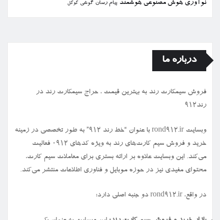
نوآوری
هوش مصنوعی
هوشمند
پیام رسان
گوشی
گوگل
درباره ما
فروش سیمكارت رند به بهترین قیمت ، حراج سیمكارت رند در
رند912
وبسایت rond912.ir با عنوان “خط رند ۹۱۲” به طور تخصصی در زمینه
خرید و فروش سیم کارت‌های رند به ویژه کدهای ۰۹۱۲ فعالیت
می‌کند. این وبسایت علاوه بر ارائه بستری برای معاملات سیم کارت،
محتوای مفیدی نیز در حوزه موبایل و فناوری اطلاعات منتشر می‌کند.
در واقع، rond912.ir دو جنبه اصلی دارد: