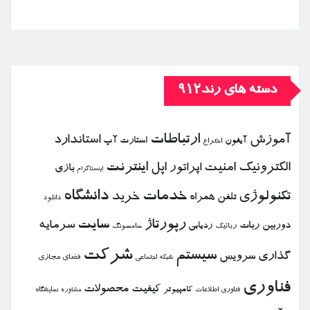
دسته های رند912
ارتباطات
آموزش
استاندارد
استارت آپ
آیفون
اختراع
الكترونیك
امنیت
اپل
اینترنت
اپراتور
بازی
اینستاگرام
خدمات
دانشگاه
تكنولوژی
خرید
تلفن همراه
دانلود
رپورتاژ
سایت
سرمایه
دوربین
ربات
ردیابی
رباتیك
سامسونگ
شركت
سیستم
گذاری
سرویس
فضای مجازی
شبكه اجتماعی
فناوری
كیفیت
محصولات
كامپیوتر
نمایشگاه
فناوری اطلاعات
مشاوره