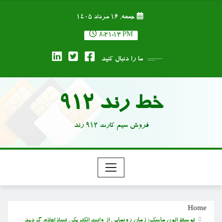
Ski
جمعه, ۱۶ مرداد ۱۴۰۵
t
conten
8:21:13 PM
ما را دنبال کنید
خط رند 912
فروش سیم کارت 912 رند
Home
توسط الون ماسک؛ زمان رونمایی از وانت الکتریکی تسلا اعلام گردید