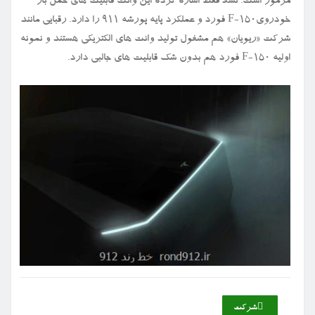
مرموز است. تسلا فقط اشاره کرده این وانت قابلیت های حمل بار
خودرویF-۱۵۰ فورد و عملکرد پایه پورشه ۹۱۱ را دارد. رقبایی مانند
شرکت «ریویان» هم مشغول تولید وانت های الکتریکی هستند و نمونه
اولیه F-۱۵۰ فورد هم بدون شک قابلیت های جالبی دارد.
شركت