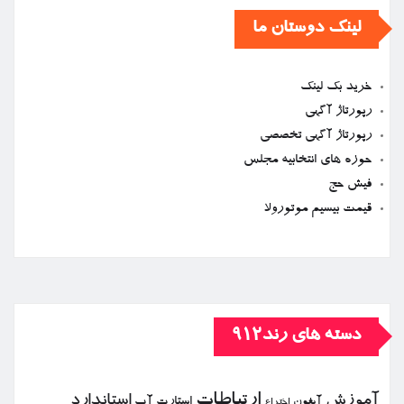
لینک دوستان ما
خرید بک لینک
رپورتاژ آگهی
رپورتاژ آگهی تخصصی
حوزه های انتخابیه مجلس
فیش حج
قیمت بیسیم موتورولا
دسته های رند912
ارتباطات
آموزش
استاندارد
استارت آپ
آیفون
اختراع