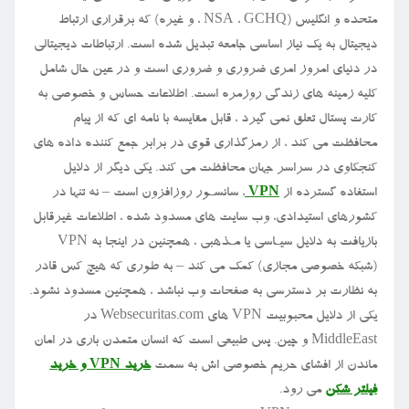
متحده و انگلیس (NSA ، GCHQ ، و غیره) که برقراری ارتباط
دیجیتال به یک نیاز اساسی جامعه تبدیل شده است. ارتباطات دیجیتالی
در دنیای امروز امری ضروری و ضروری است و در عین حال شامل
کلیه زمینه های زندگی روزمره است. اطلاعات حساس و خصوصی به
کارت پستال تعلق نمی گیرد ، قابل مقایسه با نامه ای که از پیام
محافظت می کند ، از رمزگذاری قوی در برابر جمع کننده داده های
کنجکاوی در سراسر جهان محافظت می کند. یکی دیگر از دلایل
استفاده گسترده از
VPN
، سانسـور روزافزون است – نه تنها در
کشورهای استیدادی، وب سایت های مسدود شده ، اطلاعات غیرقابل
بازیافت به دلایل سیـاسی یا مـذهبی ، همچنین در اینجا به VPN
(شبکه خصوصی مجازی) کمک می کند – به طوری که هیچ کس قادر
به نظارت بر دسترسی به صفحات وب نباشد ، همچنین مسدود نشود.
یکی از دلایل محبوبیت VPN های Websecuritas.com در
MiddleEast و چین. پس طبیعی است که انسان متمدن باری در امان
ماندن از افشای حریم خصوصی اش به سمت
خرید VPN و خرید
فیلتر شکن
می رود.