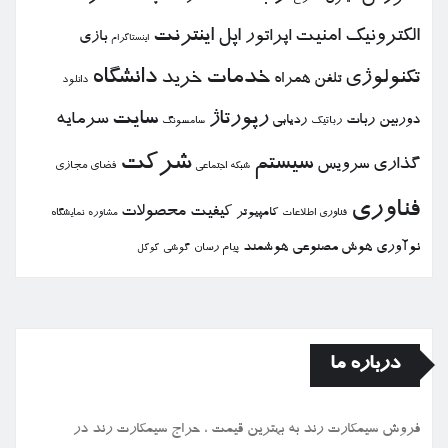
الكترونیك
امنیت
اپل
اینترنت
اپراتور
بازی
اینستاگرام
خدمات
دانشگاه
تكنولوژی
خرید
تلفن همراه
دانلود
رپورتاژ
سایت
سرمایه
دوربین
ربات
ردیابی
رباتیك
سامسونگ
شركت
سیستم
گذاری
سرویس
فضای مجازی
شبكه اجتماعی
فناوری
كیفیت
محصولات
كامپیوتر
نمایشگاه
فناوری اطلاعات
مشاوره
نوآوری
هوش مصنوعی
هوشمند
پیام رسان
گوشی
گوگل
درباره ما
فروش سیمكارت رند به بهترین قیمت ، حراج سیمكارت رند در