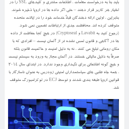
باید بنا به درخواست مقامات ، اطلاعات مشتری و کلیدهای SSL را در
اختیار هر کاربر قرار دهند – حتی اگر داده ها در اروپا ذخیره شوند.
بنابراین ، اولین ارائه دهندگان قبلاً خدمات خود را در ایالات متحده
متوقف کرده اند. محافظت جدی از ارتباطات تضمین نمی شود.
(رجوع کنید به Lavabit و Cryptoseal) در هیچ کجا حفاظت از داده
ها در آگاهی و قانون لمس نشده تر از آلمان نیست – افرادی که با
مکان رومانی تبلیغ می کنند ، نه به دلیل امنیت و حاکمیت قانون بلکه
صرفاً به دلایل مالیاتی هستند. در آلمان مجاز به ورود به سیستم نیست
و هیچ گونه اطلاعاتی برای نگهداری وجود ندارد. در ابتدای سال ۲۰۱۴
، همه جاه طلبی های سیاستمداران امنیتی زودرس به عنوان ناسازگار با
قوانین اروپا طبقه بندی شدند و توسط ECJ در لوکزامبورگ متوقف
شد.