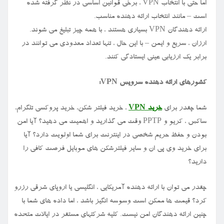
اما حتی با انتخاب VPN ، برخی قوانین اساسی در نظر گرفته شده
است – مانند انتخاب ارائه دهنده مناسب.
ارائه دهندگان VPN بسیاری هستند ، با همه چیز تبلیغ می شوند.
ارزان ، سریع و ایمن – با این حال ، تنها تعداد معدودی می توانند در
برابر یک ارزیابی عینی ایستادگی کنند.
کشورهای ارائه دهنده سرویس VPN:
شما چقدر برای
خرید VPN
، خرید فیلتر شکن، خرید پروکسی تلگرام،
ساکس ، کریو و PPTP وقت می گذارید و اهمیت می دهید؟ آیا امن
بودن و حفظ حریم شخصی در اینترنت برای شما اولویت دارد؟ آیا
برای خرید وی پی ان و سایر فیلترشکن های موبایل فرصت کافی را
دارید؟
چقدر می توان با ارائه دهنده آمریکایی ، انگلیسی یا اروپای شرقی رزرو
کرد؟ قیمت ها ممکن است وسوسه انگیز باشد ، اما داده های شما با
چنین ارائه دهندگان امن نیست. کلیه شرکتهای مستقر در ایالات متحده