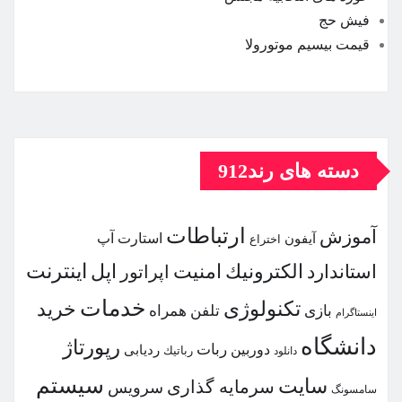
فیش حج
قیمت بیسیم موتورولا
دسته های رند912
ارتباطات
آموزش
استارت آپ
آیفون
اختراع
اینترنت
الكترونیك
امنیت
اپل
استاندارد
اپراتور
خدمات
تكنولوژی
خرید
بازی
تلفن همراه
اینستاگرام
دانشگاه
رپورتاژ
ربات
دوربین
ردیابی
دانلود
رباتیك
سیستم
سایت
سرمایه گذاری
سرویس
سامسونگ