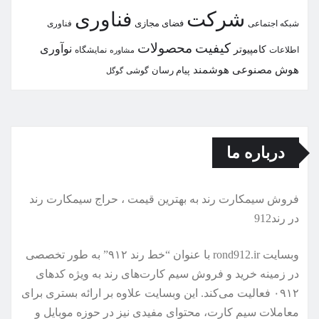
شركت
فناوری
شبكه اجتماعی
فضای مجازی
فناوری
كیفیت
محصولات
نوآوری
كامپیوتر
اطلاعات
نمایشگاه
مشاوره
هوش مصنوعی
هوشمند
پیام رسان
گوشی
گوگل
درباره ما
فروش سیمكارت رند به بهترین قیمت ، حراج سیمكارت رند
در رند912
وبسایت rond912.ir با عنوان “خط رند ۹۱۲” به طور تخصصی
در زمینه خرید و فروش سیم کارت‌های رند به ویژه کدهای
۰۹۱۲ فعالیت می‌کند. این وبسایت علاوه بر ارائه بستری برای
معاملات سیم کارت، محتوای مفیدی نیز در حوزه موبایل و