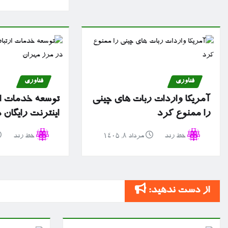
فناوری
فناوری
آمریکا واردات ربات های چینی
توسعه خدمات ا
را ممنوع کرد
اینترنت رایگان
خط رند
مرداد ۸, ۱۴۰۵
خط رند
از دست ندهید: