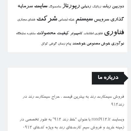
رپورتاژ
سایت
سرمایه
دوربین
ربات
ردیابی
رباتیك
سامسونگ
شركت
سیستم
گذاری
سرویس
فضای مجازی
شبكه اجتماعی
فناوری
كیفیت
محصولات
كامپیوتر
نمایشگاه
فناوری اطلاعات
مشاوره
نوآوری
هوش مصنوعی
هوشمند
پیام رسان
گوشی
گوگل
درباره ما
فروش سیمكارت رند به بهترین قیمت ، حراج سیمكارت رند در
رند912
وبسایت rond912.ir با عنوان “خط رند ۹۱۲” به طور تخصصی در
زمینه خرید و فروش سیم کارت‌های رند به ویژه کدهای ۰۹۱۲