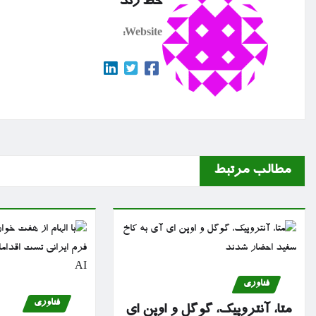
خط رند
Website:
مطالب مرتبط
فناوری
فناوری
متا، آنتروپیک، گوگل و اوپن ای