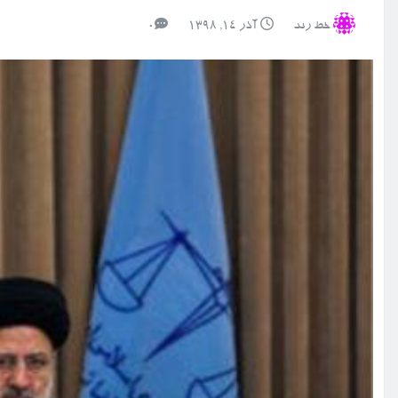
خط رند
آذر ۱۴, ۱۳۹۸
0