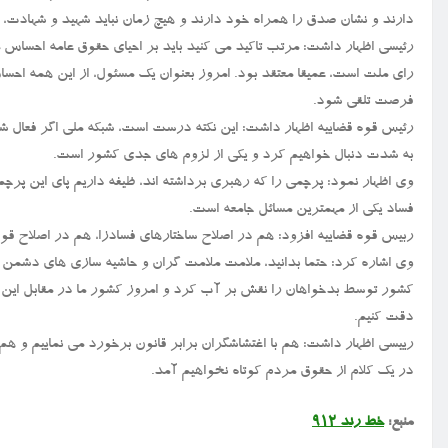
دارند و نشان صدق را همراه خود دارند و هیچ زمان نباید شهید و شهادت،
رئیسی اظهار داشت: مرتب تاکید می کنید باید بر احیای حقوق عامه احساس 
رای ملت است، عمیقا معتقد بود. امروز بعنوان یک مسئول، از این همه احسا
فرصت تلقی شود.
رئیس قوه قضاییه اظهار داشت: این نکته درست است، شبکه ملی اگر فعال شو
به شدت دنبال خواهیم کرد و یکی از لزوم های جدی کشور است.
وی اظهار نمود: پرچمی را که رهبری برداشته اند، ظیفه داریم پای این پرچم با
فساد یکی از مهمترین مسائل جامعه است.
ربیس قوه قضاییه افزود: هم در اصلاح ساختارهای فسادزا، هم در اصلاح قوان
وی اشاره کرد: حتما بدانید، ملامت ملامت گران و حاشیه سازی های دشمن ما
کشور توسط بدخواهان را نقش بر آب کرد و امروز کشور ما در مقابل این ت
دقت کنیم.
رییسی اظهار داشت: هم با اغتشاشگران برابر قانون برخورد می نماییم و هم 
در یک کلام از حقوق مردم کوتاه نخواهیم آمد.
منبع:
خط رند ۹۱۲