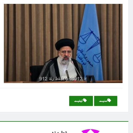
امنیت
كیفیت