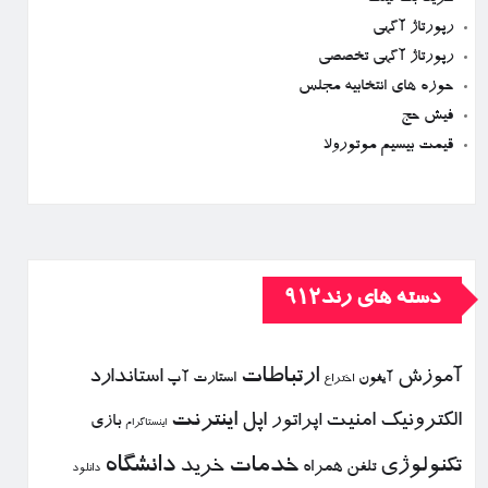
رپورتاژ آگهی
رپورتاژ آگهی تخصصی
حوزه های انتخابیه مجلس
فیش حج
قیمت بیسیم موتورولا
دسته های رند912
ارتباطات
آموزش
استاندارد
استارت آپ
آیفون
اختراع
الكترونیك
امنیت
اپل
اینترنت
اپراتور
بازی
اینستاگرام
خدمات
دانشگاه
تكنولوژی
خرید
تلفن همراه
دانلود