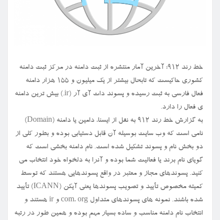
خط رند ۹۱۲: آخرین آمار منتشره از ثبت دامنه در مرکز ثبت دامنه
کشوری حاکیست که تابحال بیشتر از یک میلیون و ۱۵۵ هزار دامنه
فعال فارسی به ثبت رسیده و پسوند دات آی آر (ir.) بیش ترین دامنه
ی فعال را دارد.
به گزارش خط رند ۹۱۲ به نقل از ایسنا، دامین یا دامنه (Domain)
نامی است که وب سایت بوسیله آن قابل دستیابی بوده و بطور کلی از
دو بخش نام و پسوند تشکیل شده است. نام دامنه بخشی است که
گویای نام برند یا فعالیت شما بوده و آنرا به دلخواه خود انتخاب می
کنید. پسوندهای مجاز و معتبر در واقع پسوندهایی هستند که توسط
کمیته مخصوص تأیید و تصویب پسوندها یعنی آیکن (ICANN) تأیید
شده باشند. نمونه های پسوندهای متداول com، org و ir هستند و
انتخاب نام دامنه مناسب و ساده بسیار مهم بوده و همین طور در رتبه