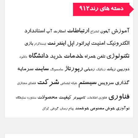
دسته های رند912
ارتباطات
آموزش
استاندارد
استارت آپ
آیفون
اختراع
الكترونیك
امنیت
اپل
اینترنت
اپراتور
بازی
اینستاگرام
خدمات
دانشگاه
تكنولوژی
خرید
تلفن همراه
دانلود
رپورتاژ
سایت
سرمایه
دوربین
ربات
ردیابی
رباتیك
سامسونگ
شركت
سیستم
گذاری
سرویس
فضای مجازی
شبكه اجتماعی
فناوری
كیفیت
محصولات
كامپیوتر
نمایشگاه
فناوری اطلاعات
مشاوره
نوآوری
هوش مصنوعی
هوشمند
پیام رسان
گوشی
گوگل