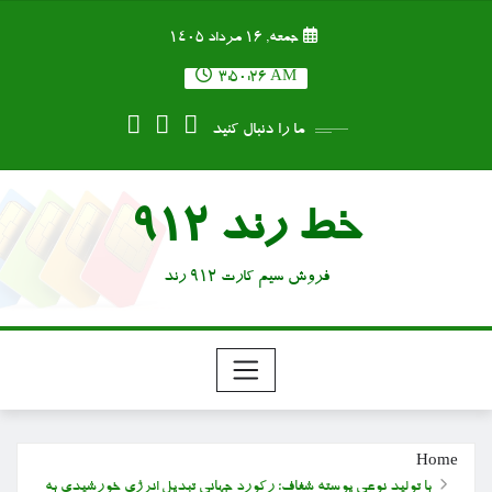
Ski
جمعه, ۱۶ مرداد ۱۴۰۵
t
conten
3:50:27 AM
ما را دنبال کنید
خط رند 912
فروش سیم کارت 912 رند
Home
با تولید نوعی پوسته شفاف؛ رکورد جهانی تبدیل انرژی خورشیدی به