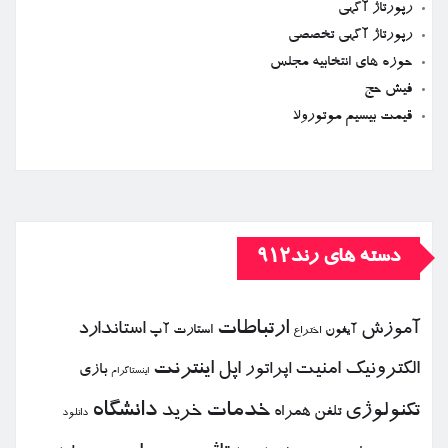
رپورتاژ آگهی
رپورتاژ آگهی تخصصی
حوزه های انتخابیه مجلس
فیش حج
قیمت بیسیم موتورولا
دسته های رند912
ارتباطات
آموزش
استاندارد
استارت آپ
آیفون
اختراع
الكترونیك
امنیت
اپل
اینترنت
اپراتور
بازی
اینستاگرام
خدمات
دانشگاه
تكنولوژی
خرید
تلفن همراه
دانلود