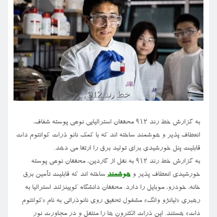
به گزارش خط رند ۹۱۲ محققان استرالیایی نوعی پوسته شفاف،
انعطاف پذیر و هوشمند ساخته اند که با کمک نانو ذرات کوانتوم دات
قابلیت پنل خورشیدی برای تولید برق را ارتقا می دهد.
به گزارش خط رند ۹۱۲ به نقل از گاردین، محققان نوعی پوسته
خورشیدی انعطاف پذیر و
هوشمند
ساخته اند که قابلیت تأمین برق
خانه، خودرو، موبایل را دارد. محققان دانشگاه کویینزلند استرالیا به
رهبری «لیانژو وانگ» مشغول تحقیق روی نانوذراتی به نام «کوانتوم
دات» هستند. این ذرات الکترون ها را منتقل و در مجاورت نور