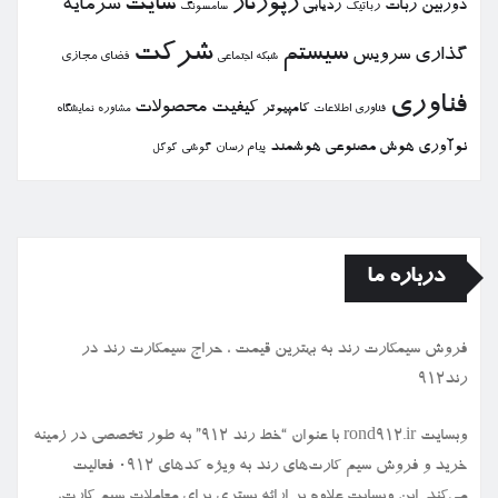
رپورتاژ
سایت
سرمایه
دوربین
ربات
ردیابی
رباتیك
سامسونگ
شركت
سیستم
گذاری
سرویس
فضای مجازی
شبكه اجتماعی
فناوری
كیفیت
محصولات
كامپیوتر
نمایشگاه
فناوری اطلاعات
مشاوره
نوآوری
هوش مصنوعی
هوشمند
پیام رسان
گوشی
گوگل
درباره ما
فروش سیمكارت رند به بهترین قیمت ، حراج سیمكارت رند در
رند912
وبسایت rond912.ir با عنوان “خط رند ۹۱۲” به طور تخصصی در زمینه
خرید و فروش سیم کارت‌های رند به ویژه کدهای ۰۹۱۲ فعالیت
می‌کند. این وبسایت علاوه بر ارائه بستری برای معاملات سیم کارت،