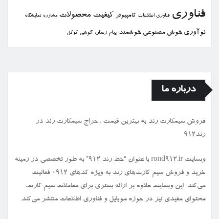
فناوری
كیفیت
محصولات
كامپیوتر
نمایشگاه
فناوری اطلاعات
مشاوره
نوآوری
هوش مصنوعی
هوشمند
پیام رسان
گوشی
گوگل
درباره ما
فروش سیمكارت رند به بهترین قیمت ، حراج سیمكارت رند در
رند912
وبسایت rond912.ir با عنوان “خط رند ۹۱۲” به طور تخصصی در زمینه
خرید و فروش سیم کارت‌های رند به ویژه کدهای ۰۹۱۲ فعالیت
می‌کند. این وبسایت علاوه بر ارائه بستری برای معاملات سیم کارت،
محتوای مفیدی نیز در حوزه موبایل و فناوری اطلاعات منتشر می‌کند.