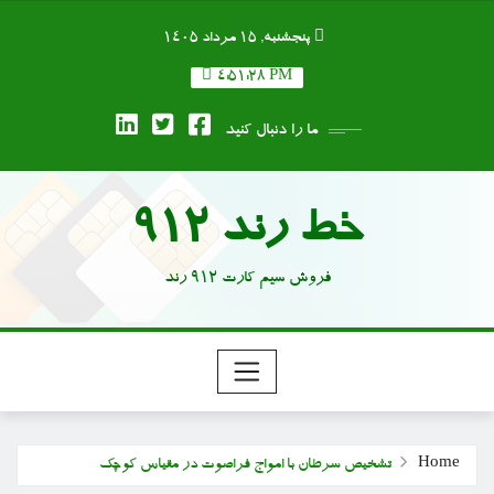
Ski
پنجشنبه, ۱۵ مرداد ۱۴۰۵
t
conten
4:51:29 PM
ما را دنبال کنید
خط رند 912
فروش سیم کارت 912 رند
Home
تشخیص سرطان با امواج فراصوت در مقیاس کوچک