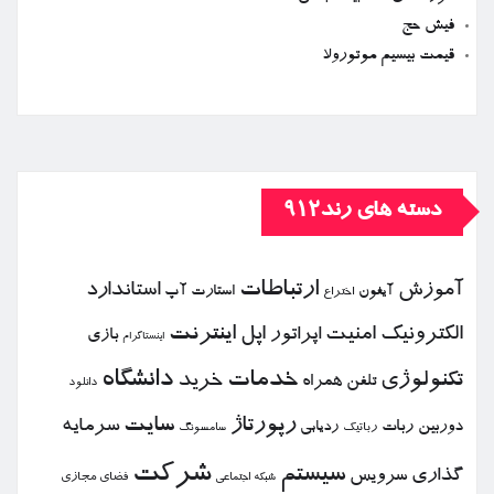
فیش حج
قیمت بیسیم موتورولا
دسته های رند912
ارتباطات
آموزش
استاندارد
استارت آپ
آیفون
اختراع
الكترونیك
امنیت
اپل
اینترنت
اپراتور
بازی
اینستاگرام
خدمات
دانشگاه
تكنولوژی
خرید
تلفن همراه
دانلود
رپورتاژ
سایت
سرمایه
دوربین
ربات
ردیابی
رباتیك
سامسونگ
شركت
سیستم
گذاری
سرویس
فضای مجازی
شبكه اجتماعی