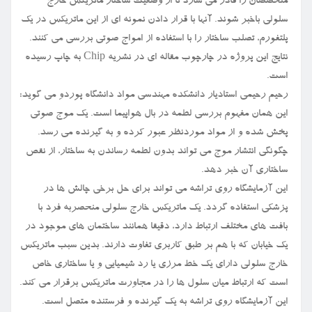
متخصصان را قادر می سازد تا از وضعیت ساختار ماتریکس خارج
سلولی باخبر شوند. آنها با قرار دادن نمونه ای از این ماتریکس در یک
پلتفورم، تصلب ساختار را با استفاده از امواج صوتی بررسی می کنند.
نتایج این پروژه در چارچوب مقاله ای در نشریه Chip به چاپ رسیده
است.
رحیم رحیمی استادیار دانشکده مهندسی مواد دانشگاه پوردو می گوید:
این همان مفهوم بررسی لطمه در بال هواپیما است. یک موج صوتی
پخش شده و از مواد موردنظر عبور کرده و به گیرنده می رسد.
چگونگی انتشار موج می تواند بدون لطمه رساندن به ساختار، از نقص
ساختاری آن خبر دهد.
این آزمایشگاه روی تراشه می تواند برای حل برخی چالش ها در
پزشکی استفاده گردد. یک ماتریکس خارج سلولی منحصربه فرد با
بافت های مختلف ارتباط دارد، دقیقا همانند ساختمان های موجود در
یک خیابان که با هم بر طبق کاربری تفاوت دارند. بدین سبب ماتریکس
خارج سلولی دارای یک خط مرزی یا رد شیمیایی و یا ساختاری خاص
است که ارتباط میان سلول ها را در مجاورت ماتریکس برقرار می کند.
این آزمایشگاه روی تراشه به یک گیرنده و فرستنده متصل است.