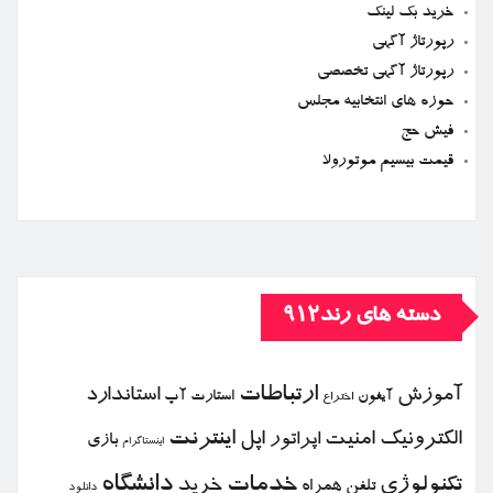
خرید بک لینک
رپورتاژ آگهی
رپورتاژ آگهی تخصصی
حوزه های انتخابیه مجلس
فیش حج
قیمت بیسیم موتورولا
دسته های رند912
ارتباطات
آموزش
استاندارد
استارت آپ
آیفون
اختراع
الكترونیك
امنیت
اپل
اینترنت
اپراتور
بازی
اینستاگرام
خدمات
دانشگاه
تكنولوژی
خرید
تلفن همراه
دانلود