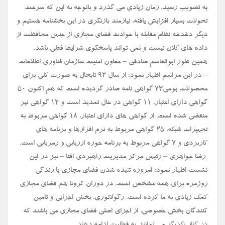
به تصویب رسید، زمان زیادی می گذرد و باتوجه به این که سرعت
تحولات بسیار افزایش یافته، نیازمند بازنگری در این بخشنامه هستیم و
دیگر دغدغه نظام مقابله با حوادث فضای مجازی از جنس محافظت از
داده های کلان نیست و نمی تواند پاسخگوی شرایط فعلی باشد.
همین طور ابوالقاسم صادقی – معاون امنیت سازمان فناوری اطلاعات
– در این مراسم اظهار نمود: از سال ۹۲ تابحال به صورت کلی برای
محصولات بومی۷۳ گواهی نامه صادر گردیده است که هم اکنون ۵۰
گواهی دارای اعتبار، ۱۱ گواهی در حال تمدید است و ۱۲ گواهی نیز
منقضی شده است. از گواهی های دارای اعتبار، ۱۸ گواهی مربوط به
تجهیزات شبکه، ۲۵ گواهی مربوط به نرم افزارها و برنامه های
کاربردی و ۷ گواهی مربوط به برنامه حوزه ارزیابی و رمزیابی است.
‎ ‎رضا جواهری – رئیس مرکز مدیریت راهبردی افتا – نیز در این
نشست اظهار نمود: امروزه تنیده شدن فضای مجازی با زندگی
روزمره برای همه مشخص است، در دوران کرونا هم فضای مجازی
کمک زیادی به ما کرده است. رگولاتوری، بخش اجرایی و تامین
کنندگان بخش خصوصی، از اجزای اصلی فضای مجازی می باشند که