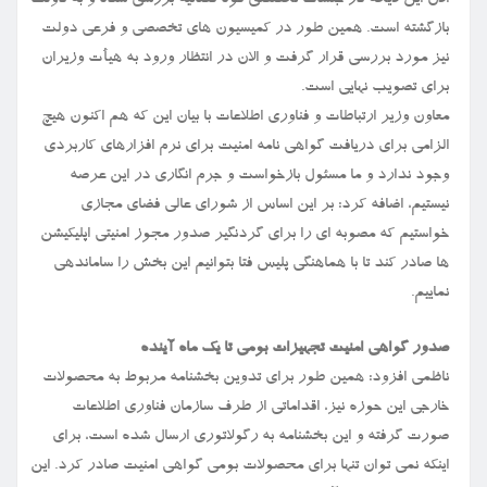
الان این لایحه در جلسات تخصصی قوه قضائیه بررسی شده و به دولت
بازگشته است. همین طور در کمیسیون های تخصصی و فرعی دولت
نیز مورد بررسی قرار گرفت و الان در انتظار ورود به هیأت وزیران
برای تصویب نهایی است.
معاون وزیر ارتباطات و فناوری اطلاعات با بیان این که هم اکنون هیچ
الزامی برای دریافت گواهی نامه امنیت برای نرم افزارهای کاربردی
وجود ندارد و ما مسئول بازخواست و جرم انگاری در این عرصه
نیستیم، اضافه کرد: بر این اساس از شورای عالی فضای مجازی
خواستیم که مصوبه ای را برای گردنگیر صدور مجوز امنیتی اپلیکیشن
ها صادر کند تا با هماهنگی پلیس فتا بتوانیم این بخش را ساماندهی
نماییم.
صدور گواهی امنیت تجهیزات بومی تا یک ماه آینده
ناظمی افزود: همین طور برای تدوین بخشنامه مربوط به محصولات
خارجی این حوزه نیز، اقداماتی از طرف سازمان فناوری اطلاعات
صورت گرفته و این بخشنامه به رگولاتوری ارسال شده است، برای
اینکه نمی توان تنها برای محصولات بومی گواهی امنیت صادر کرد. این