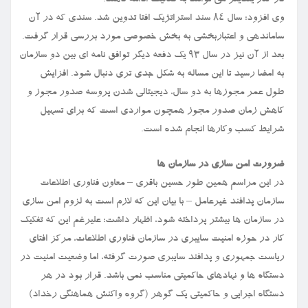
در کنار یکدیگر می توانند به فعالیت ادامه دهند.
‎وی افزود: سال ۸۴ سند استراتژیک افتا تدوین شد. سندی که در آن
ساماندهی و اعتباربخشی به بخش خصوصی مورد بررسی قرار گرفت.
بعد از آن نیز در سال ۹۳ یک دفعه دیگر توافق نامه ای بین دو سازمان
به امضا رسید تا این مساله به شکل جدی تری دنبال شود. افزایش
طول عمر مجوزها به دو سال، دیجیتالی شدن پروسه صدور مجوز و
کاهش زمان صدور مجوز همچون مواردی است که برای تسهیل
شرایط کسب وکارها انجام شده است.
ضرورت امن سازی در سازمان ها
در این مراسم همین طور حسین باقری – معاون فناوری اطلاعات
سازمان پدافند غیرعامل – با بیان این که لازم است به لزوم امن سازی
در سازمان ها بیشتر پرداخته شود، اظهار داشت: علیرغم این که تفکیک
کار در حوزه امنیت سایبری در سازمان فناوری اطلاعات، مرکز افتای
ریاست جمهوری و پدافند سایبری صورت گرفته، اما وضعیت امنیت در
دستگاه ها و نهادهای حاکمیتی مناسب نمی باشد. قرار بود در هر
دستگاه اجرایی و حاکمیتی یک گوهر (گروه واکنش هماهنگی رخداد)