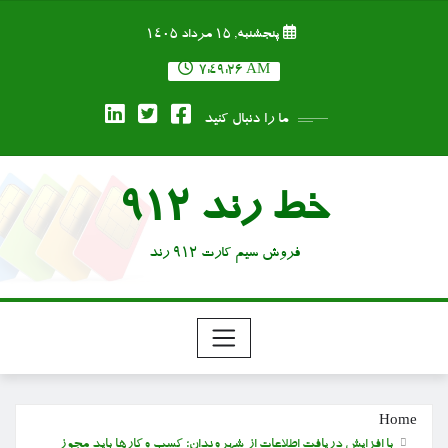
Ski
پنجشنبه, ۱۵ مرداد ۱۴۰۵
t
conten
7:49:27 AM
ما را دنبال کنید
خط رند 912
فروش سیم کارت 912 رند
Home
با افزایش دریافت اطلاعات از شهروندان؛ کسب وکارها باید مجوز