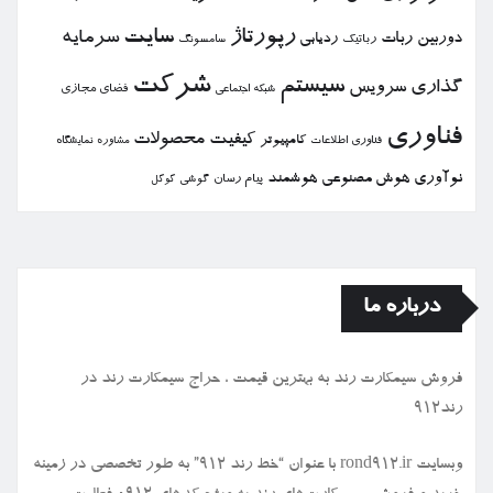
رپورتاژ
سایت
سرمایه
دوربین
ربات
ردیابی
رباتیك
سامسونگ
شركت
سیستم
گذاری
سرویس
فضای مجازی
شبكه اجتماعی
فناوری
كیفیت
محصولات
كامپیوتر
نمایشگاه
فناوری اطلاعات
مشاوره
نوآوری
هوش مصنوعی
هوشمند
پیام رسان
گوشی
گوگل
درباره ما
فروش سیمكارت رند به بهترین قیمت ، حراج سیمكارت رند در
رند912
وبسایت rond912.ir با عنوان “خط رند ۹۱۲” به طور تخصصی در زمینه