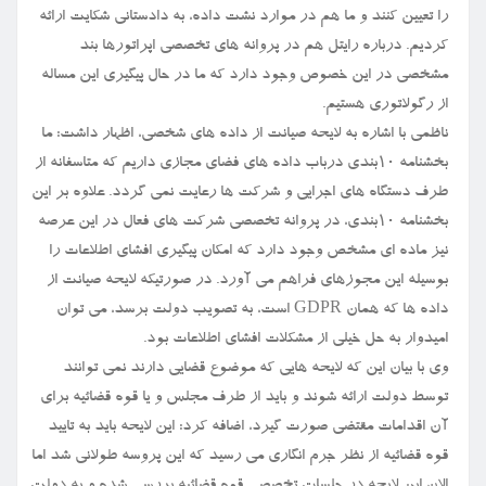
را تعیین کنند و ما هم در موارد نشت داده، به دادستانی شکایت ارائه
کردیم. درباره رایتل هم در پروانه های تخصصی اپراتورها بند
مشخصی در این خصوص وجود دارد که ما در حال پیگیری این مساله
از رگولاتوری هستیم.
ناظمی با اشاره به لایحه صیانت از داده های شخصی، اظهار داشت: ما
بخشنامه ۱۰بندی درباب داده های فضای مجازی داریم که متاسفانه از
طرف دستگاه های اجرایی و شرکت ها رعایت نمی گردد. علاوه بر این
بخشنامه ۱۰بندی، در پروانه تخصصی شرکت های فعال در این عرصه
نیز ماده ای مشخص وجود دارد که امکان پیگیری افشای اطلاعات را
بوسیله این مجوزهای فراهم می آورد. در صورتیکه لایحه صیانت از
داده ها که همان GDPR است، به تصویب دولت برسد، می توان
امیدوار به حل خیلی از مشکلات افشای اطلاعات بود.
وی با بیان این که لایحه هایی که موضوع قضایی دارند نمی توانند
توسط دولت ارائه شوند و باید از طرف مجلس و یا قوه قضائیه برای
آن اقدامات مقتضی صورت گیرد، اضافه کرد: این لایحه باید به تایید
قوه قضائیه از نظر جرم انگاری می رسید که این پروسه طولانی شد اما