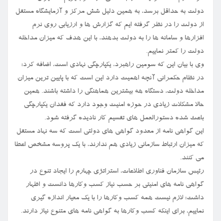
دولت به حداقل برسد، به همین دلیل شش مرکز و آزمایشگاه مستقل
از دولت را در نظر گرفته ایم که گزارش ها و ارزیابی روی نرم
افزارها و سامانه ها را به دولت بدهند، با این هدف که میزان مداخله
دولت را کمتر نماییم.
وی با بیان این که سومین راهبرد، یکپارچگی نهادی است، اضافه کرد:
در نظام حکمرانی آنچه اهمیت دارد این است که با پایین ترین میزان
مداخله دولت، دستگاه هه بیشترین هماهنگی را داشته باشند. همین
حالا مشکلات زیادی در حوزه امنیت وجود دارد که فقدان یکپارچگی
باعث شده دستورالعمل های تقسیم کار نادیده گرفته شود.
این گواهی نامه از معدود گواهی های دولتی است که سه نهاد مستقل
که میزان ارتباط سازمانی زیادی هم ندارند، با یک پروسه مشخص اعطا
می کنند.
رئیس سازمان فناوری اطلاعات، استراتژی چهارم را ایجاد تنوع در
گواهی نامه های امنیتی بر حسب نیاز کسب وکارها دانست و اظهار
داشت: لازم نیست همه کسب وکارها را با یک معیار اندازه گیری
نماییم، برای اینکه کسب وکارها به گواهی نامه های متنوع نیاز دارند.