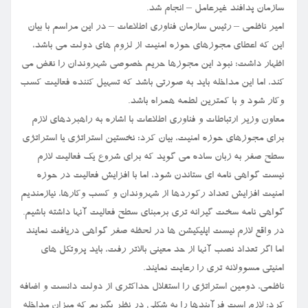
سازمان پدافند غیرعامل – انجام شد.
امیر ناظمی – رئیس سازمان فناوری اطلاعات – در این مراسم با بیان
این که اعطای مجوزهای حوزه امنیت از لزوم های دولت می باشد،
اظهار داشت: نبود این مجوزها حریم خصوصی شهروندان را نقض می
کند، اما این مداخله باید به صورتی باشد که تسهیل کننده فعالیت کسب
وکار شود و با کمترین لطمه همراه باشد.
معاون وزیر ارتباطات و فناوری اطلاعات با اشاره به راهبردهای لازم
برای مجوزهای حوزه امنیت، بیان کرد: نخستین استراتژی یا استراتژی
سطح صفر به زبان ساده می گوید که برای شروع یک فعالیت لازم
نیست گواهی نامه ای ستاندن شود، اما با افزایش فعالیت در حوزه
امنیت افزایش تعداد رکوردها از شهروندان و کسب وکارها، نیازمندیم
گواهی نامه سخت گیرانه تری برمبنای سطح فعالیت آنها داشته باشیم.
در واقع لازم نیست اپلیکیشن ها در لحظه صفر گواهی دریافت نمایند
اما اگر تعداد نصب آنها از حد معینی بالاتر رفت، باید پروتکل های
امنیتی مسوولانه تری را رعایت نمایند.
ناظمی، دومین استراتژی را استقلال حداکثری از دولت دانست و اضافه
کرد: لازم است فرآیندها را به شکلی در نظر بگیریم که میزان مداخله