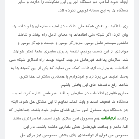
ایجاد شود اما تنها دو دستگاه اجرایی این تشکیلات را دارند و سایر
دستگاه ها به این مساله توجهی نکرده اند.
وی با تاکید بر نقش شبکه ملی اطلات در امنیت سازمان ها و داده ها،
بیان کرد: اگر شبکه ملی اطلاعات به معنای کامل راه بیفتد و شاهد
داشتن سیستم عامل بومی، مرورگر بومی و جست وجوگر بومی و
مواردی از این دست بودیم، لطمه پذیری سایبری حتما کمتر خواهد
شد. سازمان پدافند غیرعامل در چند کمیته جهت راه اندازی شبکه ملی
اطلاعات به وزارت ارتباطات کمک می نماید که یکی از این کمیته ها به
بحث امنیت می پردازد و امیدوارم با همکاری مشترک حداکثری
شاهد رفع دغدغه های این بخش باشیم.
معاون فناوری اطلاعات در سازمان پدافند غیرعامل اشاره کرد: امنیت
دستگاه ها ضعیف است و باید کمک نماییم تا این مشکل حل شود. البته
هر دستگاه باید مسئول امن سازی فضای سایبر خود باشد، همانطور که
وزارت
ارتباطات
هم مسوول امن سازی خود است. اما مراکزی مانند
افتا، ماهر و پدافند غیرعامل نقش نظارتی داشته باشند. در این
خصوص می توان از توانمندی های بخش خصوصی نیز برای حل