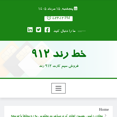
Ski
پنجشنبه, ۱۵ مرداد ۱۴۰۵
t
conten
4:26:13 PM
ما را دنبال کنید
خط رند 912
فروش سیم کارت 912 رند
Home
معاون رئیس جمهور اعلام کرد: مهاجرت معکوس به روستاها با توسعه