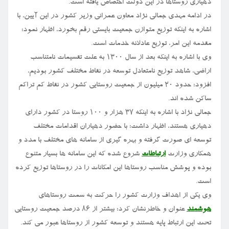
دهیاری روستاها در این دولت اختصاص یافته است.
در ادامه مهدی جمالی نژاد معاون عمرانی وزیر کشور در این آیین، با
اشاره به اینکه توزیع متوازن جمعیت بایستی رقم بخورد، اظهار نمود:
مقدمه این امر، توزیع عادلانه خدمات است.
وی با اشاره به اینکه بعد از سال ۱۳۰۰ به علت تقسیمات نامتناسب
اراضی، شاهد توزیع نامتعادل توسعه در نقاط مختلف کشور بودیم،
افزود: حدود ۲۰ میلیون از جمعیت روستایی کشور در نقاط کم تراکم
ساکن شده اند.
جمالی نژاد با اشاره به اینکه ۳۷ هزار و ۱۰۰ روستا در کشور دارای
دهیاری هستند، اظهار داشت: با حضور دهیاران اقدامات مختلف
توسعه ای صورت گرفته و بهره گیری از سامانه های مختلف با مدد و
همکاری وزارت
ارتباطات
شروع شده که این سامانه ها بسیار متنوع
بوده و پوشش مناسب روستاها این امکانات را در روستاها توزیع کرده
است.
وی یکی از اهداف وزارت کشور را حرکت به سمت روستاهای
هوشمند
عنوان و خاطرنشان کرد: بیشتر از ۸۶ درصد جمعیت روستایی
تحت این ارتباط پایه هستند و توسعه کشور از روستاها عبور می کند.