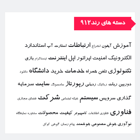
دسته های رند912
ارتباطات
آموزش
استاندارد
استارت آپ
آیفون
اختراع
الكترونیك
امنیت
اپل
اینترنت
اپراتور
بازی
اینستاگرام
خدمات
دانشگاه
تكنولوژی
خرید
تلفن همراه
دانلود
رپورتاژ
سایت
سرمایه
دوربین
ربات
ردیابی
رباتیك
سامسونگ
شركت
سیستم
گذاری
سرویس
فضای مجازی
شبكه اجتماعی
فناوری
كیفیت
محصولات
كامپیوتر
نمایشگاه
فناوری اطلاعات
مشاوره
نوآوری
هوش مصنوعی
هوشمند
پیام رسان
گوشی
گوگل