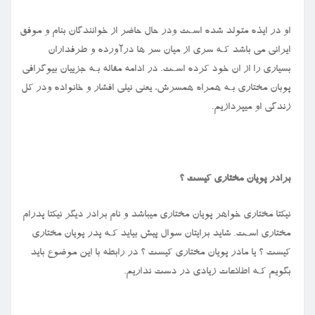
او در ایذه متولد شده اسـت ودر حال حاضر از خوانندگان بنام و موفق
ایرانی می باشد کـه سری از میان سر ها درآورده و طرفداران
بسیاری را از ان خود کرده اسـت. در ادامه مقاله بـه جزییان بیوگرافی
پوبان مختاری بـه همراه همسرش، یعنی نیلی افشار و خانواده ودر کل
زندگی او میپردازیم.
برادر پویان مختاری کیست ؟
نیکتا مختاری خواهر پویان مختاری میباشد و نام برادر دیگر نیکتا پدرام
مختاری اسـت. شاید برایتان سوال پیش بیاید کـه پدر پویان مختاری
کیست ؟ یا مادر پویان مختاری کیست ؟ در رابطه با این موضوع باید
بگویم کـه اطلاعات زیادی در دست نداریم.