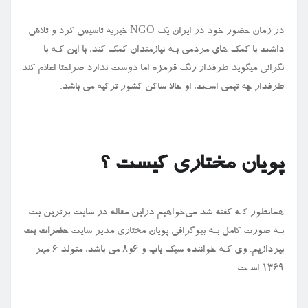
در زمان حضور خود در ایران یک
NGO
خیریه تاسیس کرد و تلاش
داشت با کمک های‌ مردمی بـه نیازمندان کمک کند، با این کـه با
نگرانی میگوید طرفدار رنگ قرمزه اما دوست ندارد صراحتا اعلام کند
طرفدار چه تیمی اسـت، او حالا ساکن کشور ترکیه می باشد.
پویان مختاری کیست ؟
همانطور کـه کفته شد می‌خواهیم دراین مقاله در سایت برترین بت
بـه صورت کامل بـه بیوگرافی پویان مختاری مدیر سایت
حضرات بت
بپردازیم. وی کـه خواننده سبک پاپ و ۶و۸ می باشد، متولد ۶ مهر
۱۳۶۹ اسـت.