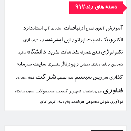
دسته های رند912
ارتباطات
آموزش
استاندارد
استارت آپ
آیفون
اختراع
الكترونیك
امنیت
اپل
اینترنت
اپراتور
بازی
اینستاگرام
خدمات
دانشگاه
تكنولوژی
خرید
تلفن همراه
دانلود
رپورتاژ
سایت
سرمایه
دوربین
ربات
ردیابی
رباتیك
سامسونگ
شركت
سیستم
گذاری
سرویس
فضای مجازی
شبكه اجتماعی
فناوری
كیفیت
محصولات
كامپیوتر
نمایشگاه
فناوری اطلاعات
مشاوره
نوآوری
هوش مصنوعی
هوشمند
پیام رسان
گوشی
گوگل