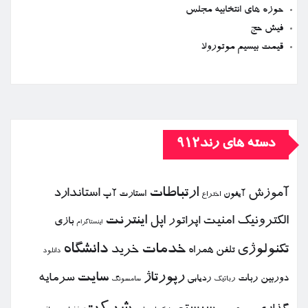
حوزه های انتخابیه مجلس
فیش حج
قیمت بیسیم موتورولا
دسته های رند912
ارتباطات
آموزش
استاندارد
استارت آپ
آیفون
اختراع
الكترونیك
امنیت
اپل
اینترنت
اپراتور
بازی
اینستاگرام
خدمات
دانشگاه
تكنولوژی
خرید
تلفن همراه
دانلود
رپورتاژ
سایت
سرمایه
دوربین
ربات
ردیابی
رباتیك
سامسونگ