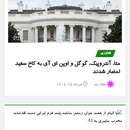
فناوری
متا، آنتروپیک، گوگل و اوپن ای آی به کاخ سفید
احضار شدند
خط رند
مرداد ۱۵, ۱۴۰۵