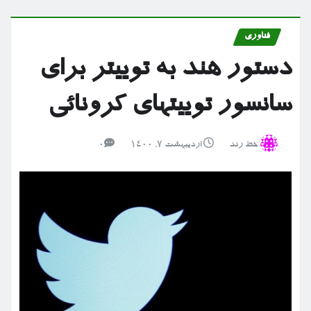
فناوری
دستور هند به توییتر برای
سانسور توییتهای کرونائی
خط رند
اردیبهشت ۷, ۱۴۰۰
0