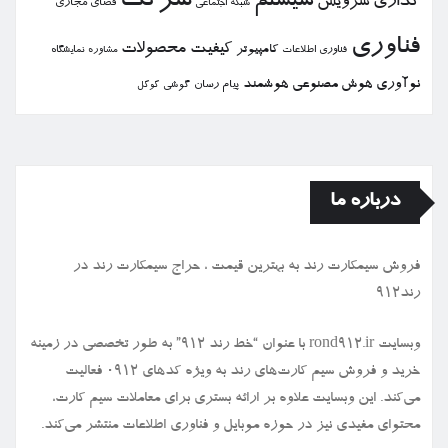
شركت
سیستم
گذاری
سرویس
فضای مجازی
شبكه اجتماعی
فناوری
كیفیت
محصولات
كامپیوتر
نمایشگاه
فناوری اطلاعات
مشاوره
نوآوری
هوش مصنوعی
هوشمند
پیام رسان
گوشی
گوگل
درباره ما
فروش سیمكارت رند به بهترین قیمت ، حراج سیمكارت رند در
رند912
وبسایت rond912.ir با عنوان “خط رند ۹۱۲” به طور تخصصی در زمینه
خرید و فروش سیم کارت‌های رند به ویژه کدهای ۰۹۱۲ فعالیت
می‌کند. این وبسایت علاوه بر ارائه بستری برای معاملات سیم کارت،
محتوای مفیدی نیز در حوزه موبایل و فناوری اطلاعات منتشر می‌کند.