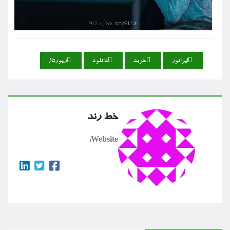
اپراتور
خرید
دانلود
رپورتاژ
خط رند
Website: