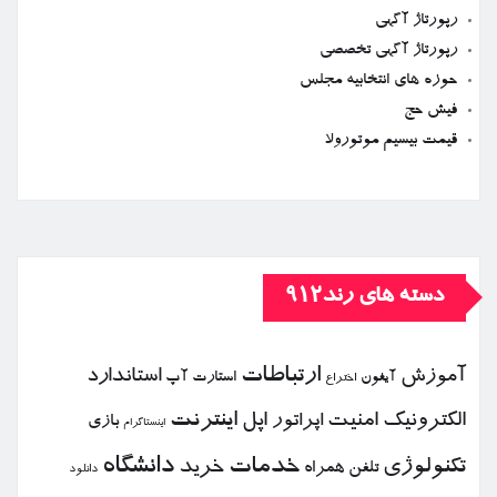
رپورتاژ آگهی
رپورتاژ آگهی تخصصی
حوزه های انتخابیه مجلس
فیش حج
قیمت بیسیم موتورولا
دسته های رند912
ارتباطات
آموزش
استاندارد
استارت آپ
آیفون
اختراع
الكترونیك
امنیت
اپل
اینترنت
اپراتور
بازی
اینستاگرام
خدمات
دانشگاه
تكنولوژی
خرید
تلفن همراه
دانلود