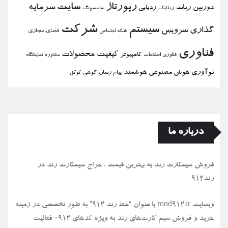
رپورتاژ
سایت
سرمایه
دوربین
ربات
ردیابی
رباتیك
سامسونگ
شركت
سیستم
گذاری
سرویس
فضای مجازی
شبكه اجتماعی
فناوری
كیفیت
محصولات
كامپیوتر
نمایشگاه
فناوری اطلاعات
مشاوره
نوآوری
هوش مصنوعی
هوشمند
پیام رسان
گوشی
گوگل
درباره ما
فروش سیمكارت رند به بهترین قیمت ، حراج سیمكارت رند در
رند912
وبسایت rond912.ir با عنوان “خط رند ۹۱۲” به طور تخصصی در زمینه
خرید و فروش سیم کارت‌های رند به ویژه کدهای ۰۹۱۲ فعالیت