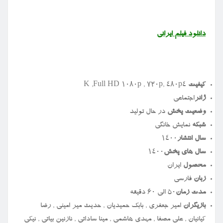
دانلود
فیلم
ایرانی
کیفیت
۴
K ,Full HD 1080p , 720p, 480p
ژانر
اجتماعی
وضعیت پخش
در حال تولید
شبکه
نمایش خانگی
سال انتشار
۱۴۰۰
سال های پخش
۱۴۰۰
محصول
ایران
زبان
فارسی
مدت زمان
۵۰ الی ۶۰ دقیقه
بازیگران
امیر جعفری , بابک حمیدیان , حدیث میر امینی , رضا
کیانیان , علی مصفا , مهدی هاشمی , مینا ساداتی , نازنین بیاتی , نیکی