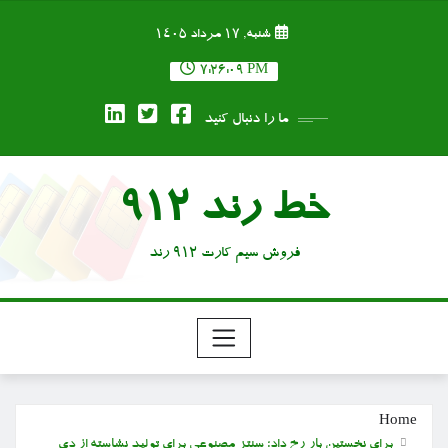
Ski
شنبه, ۱۷ مرداد ۱۴۰۵
t
conten
7:26:09 PM
ما را دنبال کنید
خط رند 912
فروش سیم کارت 912 رند
Home
برای نخستین بار رخ داد؛ سنتز مصنوعی برای تولید نشاسته از دی