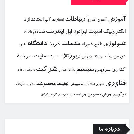
ارتباطات
آموزش
استاندارد
استارت آپ
آیفون
اختراع
الكترونیك
امنیت
اپل
اینترنت
اپراتور
بازی
اینستاگرام
خدمات
دانشگاه
تكنولوژی
خرید
تلفن همراه
دانلود
رپورتاژ
سایت
سرمایه
دوربین
ربات
ردیابی
رباتیك
سامسونگ
شركت
سیستم
گذاری
سرویس
فضای مجازی
شبكه اجتماعی
فناوری
كیفیت
محصولات
كامپیوتر
نمایشگاه
فناوری اطلاعات
مشاوره
نوآوری
هوش مصنوعی
هوشمند
پیام رسان
گوشی
گوگل
درباره ما