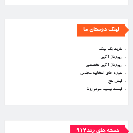
لینک دوستان ما
خرید بک لینک
رپورتاژ آگهی
رپورتاژ آگهی تخصصی
حوزه های انتخابیه مجلس
فیش حج
قیمت بیسیم موتورولا
دسته های رند912