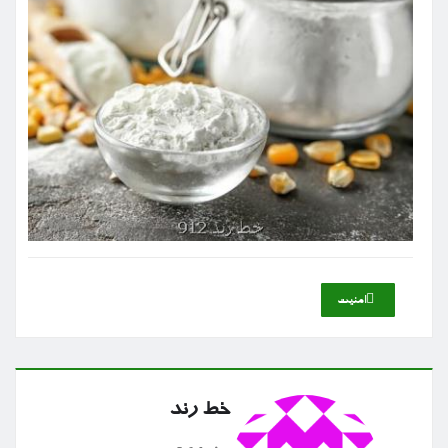
امنیت
خط رند