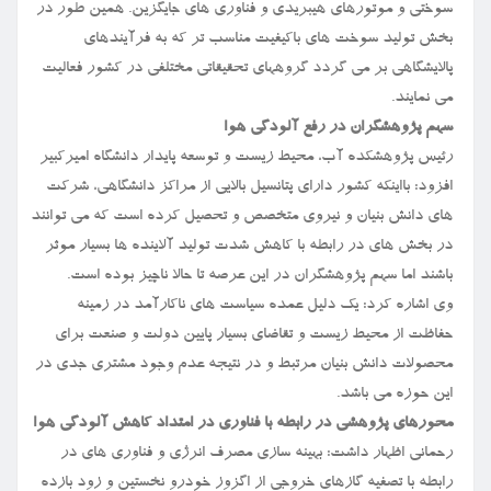
سوختی و موتورهای هیبریدی و فناوری های جایگزین. همین طور در
بخش تولید سوخت های باکیفیت مناسب تر که به فرآیندهای
پالایشگاهی بر می گردد گروههای تحقیقاتی مختلفی در کشور فعالیت
می نمایند.
سهم پژوهشگران در رفع آلودگی هوا
رئیس پژوهشکده آب، محیط زیست و توسعه پایدار دانشگاه امیرکبیر
افزود: بااینکه کشور دارای پتانسیل بالایی از مراکز دانشگاهی، شرکت
های دانش بنیان و نیروی متخصص و تحصیل کرده است که می توانند
در بخش های در رابطه با کاهش شدت تولید آلاینده ها بسیار موثر
باشند اما سهم پژوهشگران در این عرصه تا حالا ناچیز بوده است.
وی اشاره کرد: یک دلیل عمده سیاست های ناکارآمد در زمینه
حفاظت از محیط زیست و تقاضای بسیار پایین دولت و صنعت برای
محصولات دانش بنیان مرتبط و در نتیجه عدم وجود مشتری جدی در
این حوزه می باشد.
محورهای پژوهشی در رابطه با فناوری در امتداد کاهش آلودگی هوا
رحمانی اظهار داشت: بهینه سازی مصرف انرژی و فناوری های در
رابطه با تصفیه گازهای خروجی از اگزوز خودرو نخستین و زود بازده