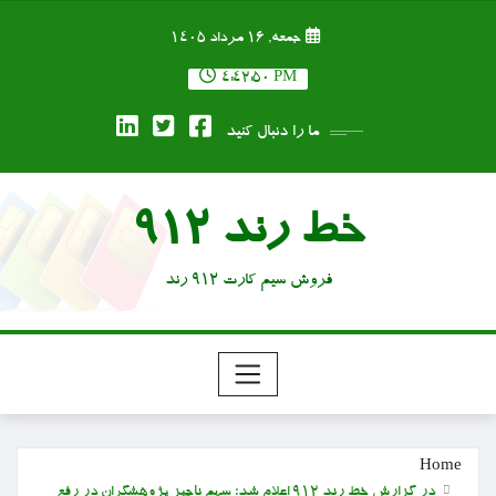
Ski
جمعه, ۱۶ مرداد ۱۴۰۵
t
conten
4:42:51 PM
ما را دنبال کنید
خط رند 912
فروش سیم کارت 912 رند
Home
در گزارش خط رند ۹۱۲ اعلام شد؛ سهم ناچیز پژوهشگران در رفع