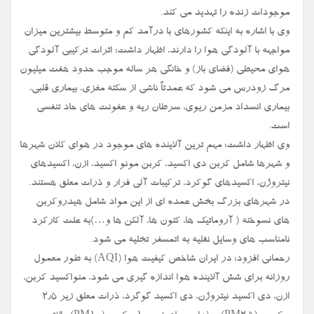
موجودات زنده را تهدید می کند.
وی با اشاره به اینکه کشورهای با درآمد کم و متوسط بیشترین میزان
مواجهه با آلودگی هوا را دارند، اظهار داشت: اثرات ترکیبی آلودگی
هوای محیطی (فضای باز) و خانگی هر ساله موجب حدود هفت میلیون
مرگ زودرس می شود که عمدتاً ناشی از سکته مغزی، بیماری قلبی،
بیماری انسداد مزمن ریوی، سرطان ریه و عفونت های حاد تنفسی
است.
وی اظهار داشت: مهم ترین آلاینده های موجود در هوای کلان شهرها
و شهرها شامل کربن دی اکسید، کربن مونو اکسید، ازن، اکسیدهای
نیتروژن، اکسیدهای گوکرد، ترکیبات آلی فرار و ذرات معلق هستند.
در شهرهای بزرگ بخش عمده ای از این مواد شامل هیدروکربن
های نسوخته ( آروماتیک ها، کتون ها، آلکن ها و…)به علت کارکرد
نامناسب های وسایل نقلیه به اتمسفر تخلیه می شود.
رحمانی افزود: در ایران شاخص کیفیت هوا (AQI) به طور معمول
روزانه برای شش آلاینده هوا اندازه گیری می شود، منواکسید کربن،
ازن، دی اکسید نیتروژن، دی اکسید گوگرد، ذرات معلق زیر ۲٫۵