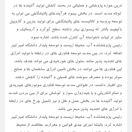
ترین حوزه پژوهشی و عملیاتی در بحث کاهش تولید آلاینده ها در
کوتاه مدت است. در بخش بهبود فرآیندهای پالایشگاهی می توان به
توسعه پروسه و کاتالیست های پالایشگاهی برای تولید بنزین و گازوییل
باکیفیت بالاتر که بهسوزی بهتر داشته، سطح گوگرد و آروماتیک و
سایر ترکیبات ناخواسته آن کنترل شده باشد، اشاره نمود.
رئیس پژوهشکده آب، محیط زیست و توسعه پایدار دانشگاه امیرکبیر
اضافه کرد: در بین مدت توسعه فناوری های در رابطه با تولید انرژی
های تجدید پذیر مانند سلول های خورشیدی می تواند هدف باشد،
این فناوری ها می توانند در بخش تامین انرژی ساختمان ها و صنایع
موثر بوده و مصرف سوخت های فسیلی و آلاینده را کاهش دهند.
وی اظهار داشت: در طولانی مدت توسعه فناوری موتورهای هیبریدی
و تمام الکتریکی و یا هیدروژن سوز و کوشش برای از بین بردن شدت
تولید آلاینده ها در بخش حمل و نقل و نیز تکمیل چرخ های در رابطه
با انرژی های تجدید پذیر مهم می باشد.
رئیس پژوهشکده آب، محیط زیست و توسعه پایدار دانشگاه امیرکبیر
اشاره کرد: بااینکه اجرای جدی قوانین و مقرارت حفاظت از محیط