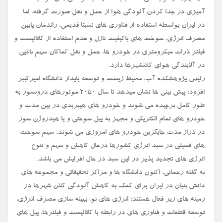
آمیزی در جدا کردن آلودگی هوا از حمل و نقل صورت گرفته، اما
در ایران بواسطه استفاده از فناوری های نسبتا قدیمی، راندمان پایین
مصرف انرژی، سوخت های باکیفیت نازل و عدم استفاده از کاتالیست و
فیلتر ذرات میکرومتری در خودرو ها، حمل و نقل کماکان سهم بالایی
در آلایندگی هوای کلانشهرها دارد.
رئیس پژوهشکده آب، محیط زیست و توسعه پایدار دانشگاه امیرکبیر
افزود: پیش بینی ها نشان میدهد تا سال ۲۰۵۰ موتورهای درونسوز به
طور کامل برچیده می شوند و خودرو های هیبریدی در بین مدت و
خودرو های تمام الکتریکی و مجهز به پیل سوختی و یا هیدروژن سوز
در دراز مدت جایگزین خودرو های امروزی می شوند. سهم سوخت
های فسیلی در سبد انرژی کشورها درحال کاهش و سهم و تنوع
انرژی های تجدید پذیر در این سبد در حال افزایش می باشد.
به گفته رحمانی، اکنون دانشگاه ها و مراکز تحقیقاتی و مجموعه های
دانش بنیان در ایران برای کمک به کاهش آلودگی کلان شهرها در
زمینه های زیر فعال هستند؛ انرژی های نو، بهینه سازی مصرف انرژی،
توسعه قطعات و فناوری های در رابطه با کاتالیست و فیلترها، پیل های