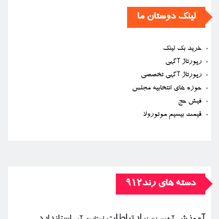
لینک دوستان ما
خرید بک لینک
رپورتاژ آگهی
رپورتاژ آگهی تخصصی
حوزه های انتخابیه مجلس
فیش حج
قیمت بیسیم موتورولا
دسته های رند912
ارتباطات