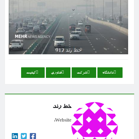
دانشگاه
شركت
فناوری
كیفیت
خط رند
Website: