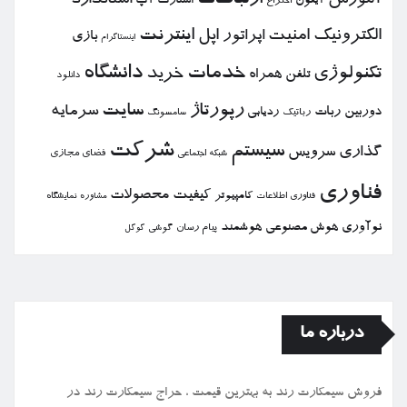
آموزش
استاندارد
استارت آپ
آیفون
اختراع
الكترونیك
امنیت
اپل
اینترنت
اپراتور
بازی
اینستاگرام
خدمات
دانشگاه
تكنولوژی
خرید
تلفن همراه
دانلود
رپورتاژ
سایت
سرمایه
دوربین
ربات
ردیابی
رباتیك
سامسونگ
شركت
سیستم
گذاری
سرویس
فضای مجازی
شبكه اجتماعی
فناوری
كیفیت
محصولات
كامپیوتر
نمایشگاه
فناوری اطلاعات
مشاوره
نوآوری
هوش مصنوعی
هوشمند
پیام رسان
گوشی
گوگل
درباره ما
فروش سیمكارت رند به بهترین قیمت ، حراج سیمكارت رند در