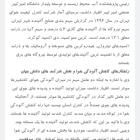
رئیس پژوهشکده آب، محیط زیست و توسعه پایدار دانشگاه امیرکبیر
صنعتی امیرکبیر اظهار داشت: برمبنای آمار شرکت کنترل کیفیت هوای
تهران در سال ۱۳۹۶ در گزارش سهم بندی صنایع آلاینده شهر تهران،
سهم نیروگاه ها از آلاینده های گازی ۵.۳ درصد و سهم آنها در ذرات
معلق ۱۲.۱ درصد است. کربن منوکسید، دی اکسید گوگرد،
اکسیدهای نیتروژن، هیدروکربن های نسوخته و آروماتیک ها و ذرات
معلق از با اهمیت ترین آلایندهای تولیدی توسط نیروگاه های برق
هستند.
راهکارهای کاهش آلودگی هوا و نقش شرکت های دانش بنیان
وی با اشاره به اینکه دو عامل مهم در میزان آلودگی هوای کلانشهرها
موثر است، اظهار داشت: میزان تولید آلاینده و پدیده های جوی این
دو عامل تاثیر گذار در آلودگی کلانشهرها موثر هستند؛ از آنجائیکه
پدیده های جوی عمدتاً در کنترل انسان نیست تنها راه کاهش آلودگی
هوا در کوتاه مدت و میان مدت کنترل شدت تولید آلاینده ها هستند.
وی با تاکید بر این که کاهش شدت تولید آلاینده ها یک مسئله چند
وجهی است اظهار داشت: خودرو ها بخش عمده ای از آلودگی هوا
در شهرها را تولید می کنند. بااینکه در دنیا کوشش های موفقیت