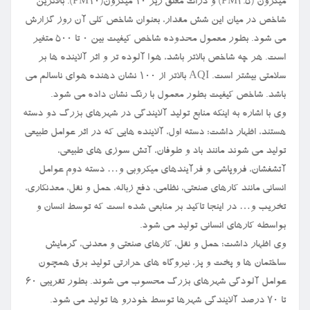
میکرون (PM۲.۵) و ذرات معلق زیر ۱۰ میکرون(PM۱۰). بالاترین
شاخص در میان این شش مقدار، بعنوان شاخص کلی آن روز گزارش
می شود. بطور معمول محدوده شاخص کیفیت بین ۰ تا ۵۰۰ متغیر
است. هر چه شاخص بالاتر باشد، هوا آلوده تر و اثر آلاینده ها بر
سلامتی بیشتر است. AQI بالاتر از ۱۰۰ نشان دهنده هوای ناسالم می
باشد. شاخص کیفیت بطور معمول با رنگ نشان داده می شود.
وی با اشاره به اینکه منابع تولید آلایندگی در شهرهای بزرگ دو دسته
هستند، اظهار داشت: دسته اول، آلاینده هایی که در اثر عوامل طبیعی
تولید می شوند مانند باد و طوفان، آتش سوزی های طبیعی،
آتشفشان، فروپاشی و فرآیندهای میکروبی و… دسته دوم عوامل
انسانی مانند کارهای صنعتی، نظامی، دفع زباله، حمل و نقل، معدنکاری،
تخریب و… در اینجا تاکید بر منابعی شده است که توسط انسان و
بواسطه کارهای انسانی تولید می شود.
وی اظهار داشت: حمل و نقل، کارهای صنعتی و معدنی، گرمایش
ساختمان ها و پخت و پز، نیروگاه های حرارتی تولید برق همچون
عوامل آلودگی شهرهای بزرگ محسوب می شوند. بطور تقریبی ۶۰
تا ۷۰ درصد آلایندگی شهرها توسط خودرو ها تولید می شود.