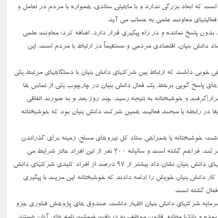
است که ابعاد بزرگی ندارد و با ماهیتی ستادی، همواره با مردم در تعامل و
الیتهای معاونت علمی به حساب می آید.
بدون پاسخ نمانده و در راه پیگیری قرار دارد، اضافه کرد: معاونت علمی
دانش بنیان، اقتصادی مردمی و مستقیماً در ارتباط با مردم است، این
ی خوبی داشت که ارتباط بین شرکتهای دانش بنیان با دستگاههای مرتبط یکی
ای پاسخ گویی برخط، یک فعال دانش بنیان در چارچوب یکی از تماس ها
ار|گرفت و خوشبختانه به نتیجه رسید. چند روز بعد و به صورت اتفاقی
یقا در رابطه با مبحث فعالیت همین شرکت دانش بنیان بود که خوشبختانه
شت: خوشبختانه با همراهی ستاد کل نیروهای مسلح، زمینه برای گذراندن
دوران خدمت سربازی برای نیروهای کلیدی و اثرگذار شرکتهای خلاق در شرکت، فراهم گشته است و سالیانه ۲۰۰ نفر از این افراد حائز شرایط می
توانند از این تسهیلات استفاده نمایند. تجربه خوب اجرای این طرح در شرکتهای دانش بنیان نشان داد بیشتر از ۹۷ درصد از افراد کلیدی شرکتهای دانش
کار دانش بنیان خویش را ادامه دادند که خوشبختانه این مزیت با پیگیری
فعال گشته است.
 سرمایه شرکتهای دانش بنیان اظهار داشت: صندوق های پژوهش فناوری جزو
وده و بانکها مطابق قانون موظف به دریافت ضمانت نامه های آنان هستند.