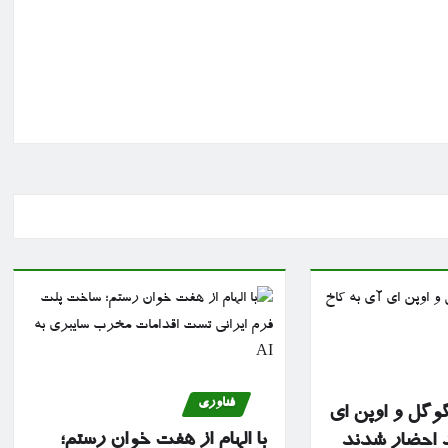
فناوری
گوگل و اوپن ای
با الهام از هفت خوان رستم؛
د احضار شدند