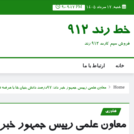
Ski
شنبه, ۱۷ مرداد ۱۴۰۵
9:09:19 PM
t
conten
خط رند 912
فروش سیم کارت 912 رند
خانه
ارتباط با ما
Home
معاون علمی رییس جمهور خبر داد؛ ۹۷درصد دانش بنیان ها با عرضه تسهیلات امریه سربازی در کشور ماندند
فناوری