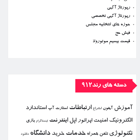
رپورتاژ آگهی
رپورتاژ آگهی تخصصی
حوزه های انتخابیه مجلس
فیش حج
قیمت بیسیم موتورولا
دسته های رند912
ارتباطات
آموزش
استاندارد
استارت آپ
آیفون
اختراع
الكترونیك
امنیت
اپل
اینترنت
اپراتور
بازی
اینستاگرام
خدمات
دانشگاه
تكنولوژی
خرید
تلفن همراه
دانلود