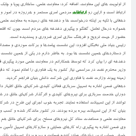
از اولویت های این معاونت، اضافه کرد: معاونت علمی، ساختاری پویا و چابک 
ارتباط است و ازاین رو
ارتباطات
مردمی امری مستمر و هرروزه در امور و فع
دهقانی با تکیه بر اینکه درخواست ها و دغدغه های رسیده به معاونت علمی، 
همواره درحال تعامل، گفتگو و پیگیری دغدغه های مردم است چون که اقتصاد 
حضور از جهت ترویج و فرهنگ سازی امری ضروری و پسندیده است.
رئیس بنیاد ملی نخبگان افزود: این نشست پیامدها و برکات موردی و مصداق
از دستاردهای همین نشست ها بود. به خاطر دارم در یکی از همین نشست ه
دغدغه ای را بیان کرد که توسط همکارانم در معاونت علمی مورد پیگیری قر
وزیر محترم نفت در مراسمی نیاز کشور به یک فناوری را اعلام نمود که دق
زمینه پیوند وزارت نفت با فناوری این شرکت دانش بنیان فراهم گردید.
دهقانی ضمن اشاره به تسهیل سربازی فعالان کلیدی شرکتهای خلاق اظهار دا
بنیان که از این تسهیلات بهره برده بودند، در کشور ماندگار شده و کسب و 
معاونت علمی و مساعدت ستاد کل نیروهای مسلح، برای شرکتهای خلاق هم 
وی ضمن اشاره به پیگیری راه کارهای حمایتی و سازوکارهای تسهیل تأمین
خوش حساب ترین نهادهای صادرکننده ضمانت و بهره بردار تسهیلات بانکی ب