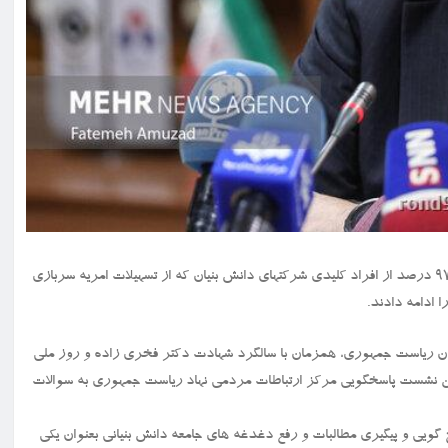
به گزارش خط رند ۹۱۲، معاون علمی رئیس جمهور اظهار داشت: بیشتر از ۹۷ درصد از افراد کلیدی شرکتهای دانش بنیان که از تسهیلات امریه سربازی
 ادامه دادند.
قتصاد دانش بنیان ریاست جمهوری، همزمان با سالگرد شهادت دکتر فخری زاده و روز ملی
ن نشست پاسخگویی مرکز ارتباطات مردمی نهاد ریاست جمهوری به سوالات
گویی و پیگیری مطالبات و رفع دغدغه های جامعه دانش بنیانی بعنوان یکی