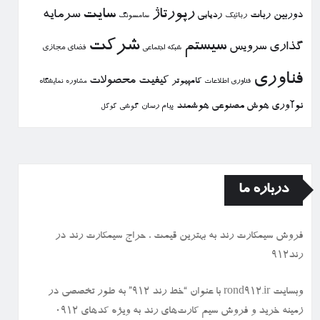
رپورتاژ
سایت
سرمایه
دوربین
ربات
ردیابی
رباتیك
سامسونگ
شركت
سیستم
گذاری
سرویس
فضای مجازی
شبكه اجتماعی
فناوری
كیفیت
محصولات
كامپیوتر
نمایشگاه
فناوری اطلاعات
مشاوره
نوآوری
هوش مصنوعی
هوشمند
پیام رسان
گوشی
گوگل
درباره ما
فروش سیمكارت رند به بهترین قیمت ، حراج سیمكارت رند در
رند912
وبسایت rond912.ir با عنوان “خط رند ۹۱۲” به طور تخصصی در
زمینه خرید و فروش سیم کارت‌های رند به ویژه کدهای ۰۹۱۲