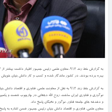
بهره برده بودند، در کشور ماندگار شده و کسب و کار دانش بنیان خویش را
به گزارش خط رند ۹۱۲ به نقل از معاونت علمی، فناوری و ا
نوآوری و فناوری ایران ساخت، روح الله دهقانی در چارچوب شصت و یکمی
و دغدغه های جامعه فناور، نوآور و نخبگان پاسخ داد.
معاون علمی، فناوری و اقتصاد دانش بنیان رئیس جمهور ضمن اشاره به پاسخ 