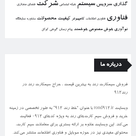
شركت
سیستم
گذاری
سرویس
فضای مجازی
شبكه اجتماعی
فناوری
كیفیت
محصولات
كامپیوتر
نمایشگاه
فناوری اطلاعات
مشاوره
نوآوری
هوش مصنوعی
هوشمند
پیام رسان
گوشی
گوگل
درباره ما
فروش سیمكارت رند به بهترین قیمت ، حراج سیمكارت رند در
رند912
وبسایت rond912.ir با عنوان “خط رند ۹۱۲” به طور تخصصی در زمینه
خرید و فروش سیم کارت‌های رند به ویژه کدهای ۰۹۱۲ فعالیت
می‌کند. این وبسایت علاوه بر ارائه بستری برای معاملات سیم کارت،
محتوای مفیدی نیز در حوزه موبایل و فناوری اطلاعات منتشر می‌کند.