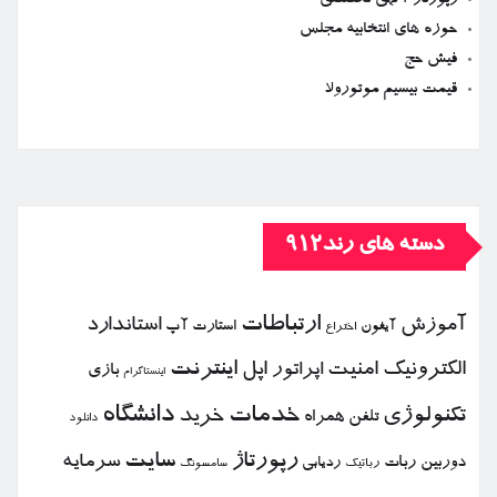
رپورتاژ آگهی تخصصی
حوزه های انتخابیه مجلس
فیش حج
قیمت بیسیم موتورولا
دسته های رند912
ارتباطات
آموزش
استاندارد
استارت آپ
آیفون
اختراع
الكترونیك
امنیت
اپل
اینترنت
اپراتور
بازی
اینستاگرام
خدمات
دانشگاه
تكنولوژی
خرید
تلفن همراه
دانلود
رپورتاژ
سایت
سرمایه
دوربین
ربات
ردیابی
رباتیك
سامسونگ