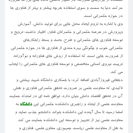
استفاده از ابزارهای فناورانه، در اختیار داشتن داده های بزرگ امروزه
حرکت دنیا به سمت و سوی استفاده هرچه بیشتر و بهتر از فناوری ها
در حوزه حکمرانی است.
وی با اشاره به لزوم ایجاد محل هایی برای تولید دانش، آموزش
وپرورش در عرصه حکمرانی و حکمرانان فناور، اظهار داشت: ترویج و
توسعه فناوری های حکمرانی و طرح، بحث و بسط راهکارهای
حکمرانی خوب و چگونگی بهره مندی از فناوری ها در حوزه حکمرانی
از ضرورت هایی است که استفاده از روش های فناورانه و نوآورانه،
تربیت نیروی انسانی متخصص و توسعه فناوری های حکمرانی را ایجاب
می کند.
دهقانی فیروزآبادی اضافه کرد: با همکاری دانشگاه شهید بهشتی و
تاکیدی که معاونت علمی بر ضرورت تحقق حکمرانی فناوری و نقش
آن در تحقق اقتصاد دانش بنیان دارد، توافق نامه ای در امتداد حمایت
معاونت علمی از ایجاد و راهبری دانشکده حکمرانی این
دانشگاه
به
امضا رسید تا سال آینده این دانشکده بتواند دانشجو جذب نماید و
معاونت علمی نیز از تجهیز و توسعه این دانشکده حمایت می کند.
به نقل از معاونت علمی ریاست جمهوری، معاون علمی، فناوری و