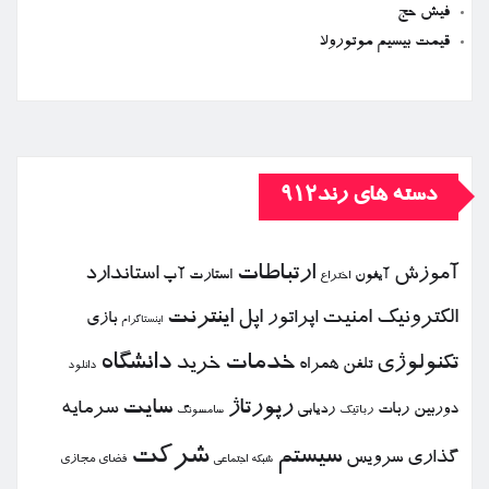
فیش حج
قیمت بیسیم موتورولا
دسته های رند912
ارتباطات
آموزش
استاندارد
استارت آپ
آیفون
اختراع
الكترونیك
امنیت
اپل
اینترنت
اپراتور
بازی
اینستاگرام
خدمات
دانشگاه
تكنولوژی
خرید
تلفن همراه
دانلود
رپورتاژ
سایت
سرمایه
دوربین
ربات
ردیابی
رباتیك
سامسونگ
شركت
سیستم
گذاری
سرویس
فضای مجازی
شبكه اجتماعی