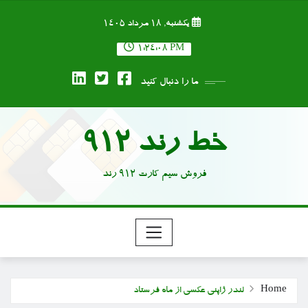
Ski
یکشنبه, ۱۸ مرداد ۱۴۰۵
t
conten
1:24:09 PM
ما را دنبال کنید
خط رند 912
فروش سیم کارت 912 رند
Home
لندر ژاپنی عکسی از ماه فرستاد