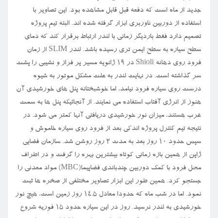
جدید از ماه است که دفعه قبل قابل مشاهده بود. این تصاویر با
استفاده از دوربین ناوربری ابزار گرفته شده اند. البته تیم پروژه
تصمیم دارد فقط باردیگر زمانی با لندر ارتباط برقرار کند که دمای
سطح سیاره به سطح ایمن تری رسیده باشد. لندر SLIM از زمان
فرود روی دهانه Shioli در ۱۹ ژانویه مسیر پر فراز و نشیبی را پشت
سر گذاشته است. در نهایت لندر به علت مشکل موتور به شیوه
درست روی سیاره فرود نیامد، اما خوشبختانه پنل های خورشیدی آن
هنوز از انرژی آفتاب استفاده می نمایند. از آنجائیکه پنل ها به سمت
غرب هستند، میزان نور خورشیدی دریافتی آنها کمتر می شود. در
نتیجه تیم کنترل پروژه اندکی بعد از فرود روی سیاره خاموش و
سپس حدود ۱۰ روز بعد به مدت ۲ روز روشن شد. سازمان فضایی
ژاپن از همین بازه زمانی کوتاه بیشترین بهره را گرفت و در اطراف
محل فرود با کمک دوربین چندباندی فضاپیما(MBC) مواد معدنی را
جستجو کرد. همین طور این ابزار تصاویر مختلفی از صخره ها ثبت
نمود. اما در شب ماه که حدودا معادل ۱۴.۵ روز زمین است، هیچ نور
خورشیدی به لندر نرسید. روز در این سیاره حدود ۱۵ فوریه شروع