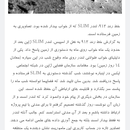
خط رند ۹۱۲: لندر SLIM که از خواب بیدار شده بود، تصاویری به
زمین فرستاده است.
به گزارش خط رند ۹۱۲ به نقل از اسپیس، لندر SLIM ژاپن بعد از
حدود یک ماه خواب روی ماه به دستوری از زمین پاسخ داد. یکی از
دلیلهای خواب طولانی لندر روی ماه، وقوع شب در این سیاره (معادل
۱۴ روز زمین) بود. مقامات سازمان فضایی ژاپن در شبکه اجتماعی
ایکس در اینباره نوشتند: شب گذشته دستوری به SLIM فرستاده و
پاسخ دریافت شد. بدین سان تایید شد که فضاپیما توانسته شب ماه را
پشت سر بگذارد و قابلیت های ارتباطی آن حفظ شده است. این
سازمان در بخش دیگری از پیام خود وانمود کرد که لندر است و از
زبان آن نوشت: روز گذشته تصمیم گرفتم تا برای مدتی با تیم پروژه
ارتباط داشته باشم و بعد از آن مدتی استراحت کنم. جالب آنکه لندر
نه فقط بیدار است بلکه به جمع آوری داده های علمی ادامه می دهد.
تصاویر تازه در حساب کاربری این ماموریت نشان دهنده یک منطقه