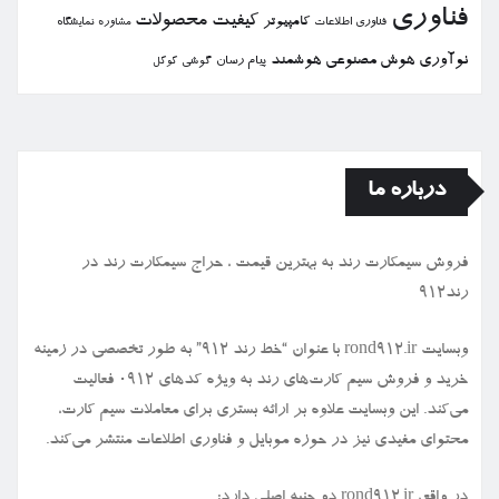
فناوری
كیفیت
محصولات
كامپیوتر
نمایشگاه
فناوری اطلاعات
مشاوره
نوآوری
هوش مصنوعی
هوشمند
پیام رسان
گوشی
گوگل
درباره ما
فروش سیمكارت رند به بهترین قیمت ، حراج سیمكارت رند در
رند912
وبسایت rond912.ir با عنوان “خط رند ۹۱۲” به طور تخصصی در زمینه
خرید و فروش سیم کارت‌های رند به ویژه کدهای ۰۹۱۲ فعالیت
می‌کند. این وبسایت علاوه بر ارائه بستری برای معاملات سیم کارت،
محتوای مفیدی نیز در حوزه موبایل و فناوری اطلاعات منتشر می‌کند.
در واقع، rond912.ir دو جنبه اصلی دارد: