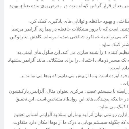
 بعد از قرار گرفتن کوتاه مدت در معرض بوی ماده نعناع، بهبود
اختی و بهبود حافظه و توانایی های یادگیری کمک کرد.
ترلوکین ۱ بتا را می کاهد که پروتئینی است که با بروز مشکلات حافظه در بیماری آلزایمر مرتبط
 که می تواند به عملکرد شناختی صدمه برساند. کاهش اینترلوکین
همینطور مشخص شد که نعنا اثرات کاهش مصنوعی سلول های تنظیم کننده T را شبیه سازی می کند. این سلول های ایمنی به
یک مسیر درمانی احتمالی را برای مشکلاتی مانند آلزایمر پیشنهاد
داده است.
جود آورده است و ما از پیش می دانیم که بوها می توانند بر
ات.
رابطه با سیستم عصبی مرکزی بعنوان مثال، آلزایمر، پارکینسون
 در حالیکه پیچیدگی های این روابط نامشخص است، این تحقیق
ا کمک می نماید.
ن رو نمی توان آنرا به بیماران مبتلا به آلزایمر انسانی تعمیم
 که چگونه سیستم بویایی یا درک ما از بوها امکان دارد متفاوت