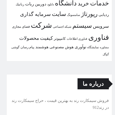
خدمات
دانشگاه
خرید
ربات
دوربین
دانلود
رباتیك
رپورتاژ
سایت
سرمایه گذاری
ردیابی
سامسونگ
شركت
سیستم
سرویس
شبكه اجتماعی
فضای مجازی
فناوری
كیفیت
محصولات
كامپیوتر
فناوری اطلاعات
نوآوری
هوش مصنوعی
هوشمند
پیام رسان
نمایشگاه
گوشی
مشاوره
گوگل
درباره ما
فروش سیمكارت رند به بهترین قیمت ، حراج سیمكارت رند
در رند912