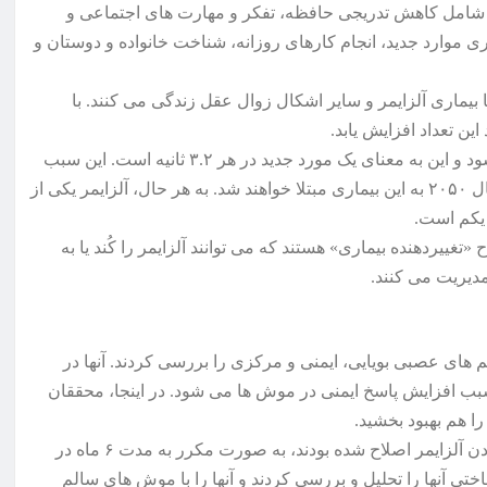
م شامل کاهش تدریجی حافظه، تفکر و مهارت های اجتماعی و
ری موارد جدید، انجام کارهای روزانه، شناخت خانواده و دوستان و
ون نفر در سراسر دنیا با بیماری آلزایمر و سایر اشکال زوال عقل زندگی می کنند. با
ن تعداد افزایش یابد.
هر ساله ۱۰ میلیون مورد جدید آلزایمر و زوال عقل شناخته می شود و این به معنای یک مورد جدید در هر ۳.۲ ثانیه است. این سبب
شده تا کارشناسان تخمین بزنند که بیشتر از ۱۵۰ میلیون نفر تا سال ۲۰۵۰ به این بیماری مبتلا خواهند شد. به هر حال، آلزایمر یکی از
یکم است.
غییردهنده بیماری» هستند که می توانند آلزایمر را کُند یا به
دیریت می کنند.
 های عصبی بویایی، ایمنی و مرکزی را بررسی کردند. آنها در
بب افزایش پاسخ ایمنی در موش ها می شود. در اینجا، محققان
را هم بهبود بخشید.
در طول این مطالعه، موش هایی که از نظر ژنتیکی برای نشان دادن آلزایمر اصلاح شده بودند، به صورت مکرر به مدت ۶ ماه در
ی آنها را تحلیل و بررسی کردند و آنها را با موش های سالم