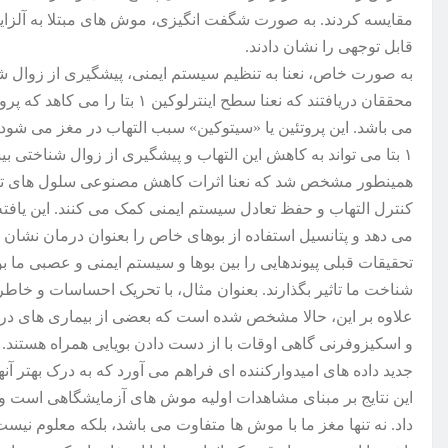
مقایسه کردند. به صورت شگفت انگیزی، موش های مبتلا به آلزایمر
قابل توجهی را نشان دادند.
به صورت خاص، نعنا به تنظیم سیستم ایمنی، پیشگیری از زوال شن
محققان دریافتند که نعنا سطح این
می باشد. این پروتئین یا «سیتوکین» سبب التهاب در مغز می شود
۱ بتا می تواند به کاهش این التهاب و پیشگیری از زوال شناختی بیشتر کمک نماید.
کنترل التهاب و حفظ تعادل سیستم ایمنی کمک می کنند. این یافته 
می دهد و پتانسیل استفاده از بوهای خاص را بعنوان درمان نشان 
تحقیقات قبلی پیوندهایی را بین بوها و سیستم ایمنی و عصبی ما بو
شناخت ما تاثیر بگذارند. بعنوان مثال، با تحریک احساسات و خاطر
علاوه بر این، حالا مشخص شده است که بعضی از بیماری های در 
و اسکیزوفرنی گاهی اوقات با از دست دادن بویایی همراه هستند.
جدید داده های امیدوارکننده ای فراهم می آورد که به درک بهتر آنه
این نتایج بر مبنای مشاهدات اولیه موش های آزمایشگاهی است و ازای
داد. نه تنها مغز ما با موش ها متفاوت می باشد، بلکه معلوم نیست