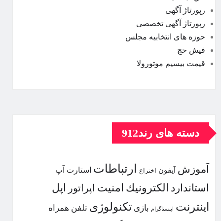
رپورتاژ آگهی
رپورتاژ آگهی تخصصی
حوزه های انتخابیه مجلس
فیش حج
قیمت بیسیم موتورولا
دسته های رند912
ارتباطات
آموزش
استارت آپ
آیفون
اختراع
الكترونیك
امنیت
اپل
استاندارد
اپراتور
اینترنت
تكنولوژی
بازی
تلفن همراه
اینستاگرام