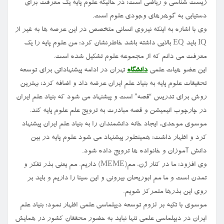
زیست شناسی و ریاضی است؛ در حالیکه علوم پایه یک معرفت برای
دستیابی به گوهرهای وجودی علوم است.
وی با اشاره به اینکه نیروی انسانی متخصص در این عرصه ها به غیر از
IQ باید EQ بالایی داشته باشد خاطرنشان کرد: من علوم پایه را یک
معرفت می دانم که از مجموعه علوم تشکیل شده است.
این عضو هیات علمی
دانشگاه
تهران در ادامه پیشنهاداتی برای توسعه
تحقیقات علوم پایه به بنیاد علم ایران عرضه داد و اضافه کرد: بهترین
روش برای تدریس “قصه” است و پیشنهاد می شود که بنیاد علم ایران
در چارچوب انیمیشن و قصه مبادرت به ترویج علم علوم پایه کند.
موسوی موحدی، ایجاد خانه دانشمندان را به بنیاد علم ایران پیشنهاد
کرد و اظهار داشت: همینطور پیشنهاد می شود علوم پایه در بین
دانش آموزان و خانواده ها ترویج داده شود.
وی افزود: ما در کنار ژن، مم(MEME) داریم. مم یعنی بذر تفکر و
تمدن است و ما مم ابوریحان بیرونی و این سینا را داریم و باید بر
روی این بذرها متمرکز شویم.
موسوی با تکیه بر لزوم توسعه دیپلماسی علمی اظهار نمود: بنیاد علم
ایران در دیپلماسی علمی تنها نباید به حضور محققان کشور در همایش