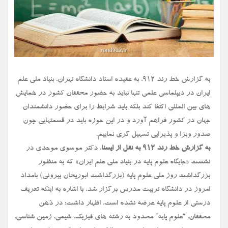
به گزارش خط رند ۹۱۲، به عقیده استاد دانشگاه تهران، بنیاد ملی علم
ایران در دیپلماسی علمی تنها نباید به حضور محققان کشور در همایش
های بین المللی اکتفا کند بلکه باید شرایط را برای حضور دانشمندان
جهان در کشور فراهم آورد و در این حوزه باید در قسمتهایی چون
صدور ویزا و پذیرایی تسهیل گری نماییم.
به گزارش خط رند ۹۱۲ به نقل از ایسنا
، دکتر موسوی موحدی در
نشست «جایگاه علوم پایه در بنیاد ملی علم ایران» که به منظور
بزرگداشت روز ملی علوم پایه (بزرگداشت ابوریحان بیرونی) بامداد
امروز در دانشگاه تربیت مدرس برگزار شد، با اشاره به اینکه تعریف
درستی از علوم پایه عرضه نشده است، اظهار داشت: در ذهن
محققان، “علوم پایه” محدود به رشته های فیزیک، شیمی، زمین شناسی،