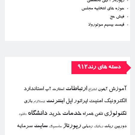
رپورتاژ آگهی تخصصی
حوزه های انتخابیه مجلس
فیش حج
قیمت بیسیم موتورولا
دسته های رند912
ارتباطات
آموزش
استاندارد
استارت آپ
آیفون
اختراع
الكترونیك
امنیت
اپل
اینترنت
اپراتور
بازی
اینستاگرام
خدمات
دانشگاه
تكنولوژی
خرید
تلفن همراه
دانلود
رپورتاژ
سایت
سرمایه
دوربین
ربات
ردیابی
رباتیك
سامسونگ