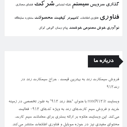
شركت
سیستم
گذاری
سرویس
فضای مجازی
شبكه اجتماعی
فناوری
كیفیت
محصولات
كامپیوتر
نمایشگاه
فناوری اطلاعات
مشاوره
نوآوری
هوش مصنوعی
هوشمند
پیام رسان
گوشی
گوگل
درباره ما
فروش سیمكارت رند به بهترین قیمت ، حراج سیمكارت رند در
رند912
وبسایت rond912.ir با عنوان “خط رند ۹۱۲” به طور تخصصی در زمینه
خرید و فروش سیم کارت‌های رند به ویژه کدهای ۰۹۱۲ فعالیت
می‌کند. این وبسایت علاوه بر ارائه بستری برای معاملات سیم کارت،
محتوای مفیدی نیز در حوزه موبایل و فناوری اطلاعات منتشر می‌کند.