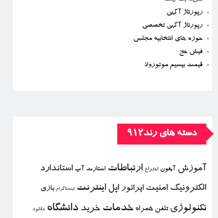
رپورتاژ آگهی
رپورتاژ آگهی تخصصی
حوزه های انتخابیه مجلس
فیش حج
قیمت بیسیم موتورولا
دسته های رند912
ارتباطات
آموزش
استاندارد
استارت آپ
آیفون
اختراع
الكترونیك
امنیت
اپل
اینترنت
اپراتور
بازی
اینستاگرام
خدمات
دانشگاه
تكنولوژی
خرید
تلفن همراه
دانلود