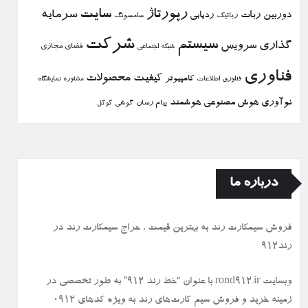
رپورتاژ
سایت
سرمایه
دوربین
ربات
ردیابی
رباتیك
سامسونگ
شركت
سیستم
گذاری
سرویس
فضای مجازی
شبكه اجتماعی
فناوری
كیفیت
محصولات
كامپیوتر
نمایشگاه
فناوری اطلاعات
مشاوره
نوآوری
هوش مصنوعی
هوشمند
پیام رسان
گوشی
گوگل
درباره ما
فروش سیمكارت رند به بهترین قیمت ، حراج سیمكارت رند در
رند912
وبسایت rond912.ir با عنوان “خط رند ۹۱۲” به طور تخصصی در
زمینه خرید و فروش سیم کارت‌های رند به ویژه کدهای ۰۹۱۲