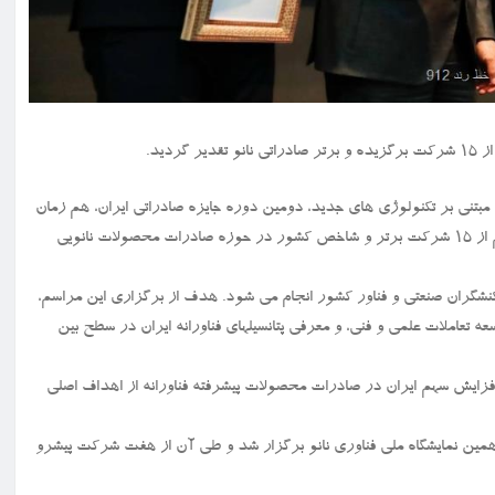
تنی بر تکنولوژی های جدید، دومین دوره جایزه صادراتی ایران، هم زمان
با شانزدهمین نمایشگاه بین المللی فناوری نانو برگزار گردید. در این مراسم از ۱۵ شرکت برتر و شاخص کشور در حوزه صادرات محصولات نانویی
 کنشگران صنعتی و فناور کشور انجام می شود. هدف از برگزاری این مراسم،
عاملات علمی و فنی، و معرفی پتانسیلهای فناورانه ایران در سطح بین
ی افزایش سهم ایران در صادرات محصولات پیشرفته فناورانه از اهداف اصلی
ن نانو در آبان ماه ۱۴۰۳ و هم زمان با پانزدهمین نمایشگاه ملی فناوری نانو برگزار شد و طی آن از هفت شرکت پیشرو