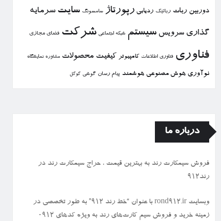
رپورتاژ
سایت
سرمایه
دوربین
ربات
ردیابی
رباتیك
سامسونگ
شركت
سیستم
گذاری
سرویس
فضای مجازی
شبكه اجتماعی
فناوری
كیفیت
محصولات
كامپیوتر
نمایشگاه
فناوری اطلاعات
مشاوره
نوآوری
هوش مصنوعی
هوشمند
پیام رسان
گوشی
گوگل
درباره ما
فروش سیمكارت رند به بهترین قیمت ، حراج سیمكارت رند در
رند912
وبسایت rond912.ir با عنوان “خط رند ۹۱۲” به طور تخصصی در
زمینه خرید و فروش سیم کارت‌های رند به ویژه کدهای ۰۹۱۲