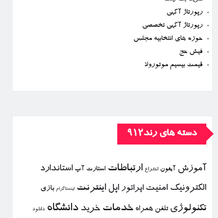
رپورتاژ آگهی
رپورتاژ آگهی تخصصی
حوزه های انتخابیه مجلس
فیش حج
قیمت بیسیم موتورولا
دسته های رند912
ارتباطات
آموزش
استاندارد
استارت آپ
آیفون
اختراع
الكترونیك
امنیت
اپل
اینترنت
اپراتور
بازی
اینستاگرام
خدمات
دانشگاه
تكنولوژی
خرید
تلفن همراه
دانلود