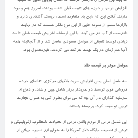
اما باید این فرض را درنظر گرفت که همان پویایی هایی که سبب
افزایش نرخها و دوره های تثبیت قبلی شده بودند، امروز هم وجود
دارند. گفتن این که «این بار متفاوت است» ریسک آشکاری دارد و
بازارها مملو از نمونه هایی از این نوع تفکر هستند که در نهایت
نادرست از آب در می آیند. با این اوصاف، افزایش قیمت فعلی تا حد
زیادی توسط تلفیقی از عوامل صعودی حاصل شد و از آنجائیکه همه
آنها هم زمان در یک جهت حرکت می کردند، غیرمعمول بود.
عوامل موثر بر قیمت طلا
سه عامل اصلی یعنی افزایش خرید بانکهای مرکزی، تقاضای خرده
فروشی قوی توسط دو خریدار برتر شامل چین و هند، و دفاع از
سرمایه گذاران در آن چه که می توان بطور کلی به عنوان تجارت
ترس توصیف کرد، برجسته هستند.
این شامل ترس از تورم بالاتر، ترس از تحولات نامطلوب ژئوپلیتیکی و
ترش از تضعیف جایگاه دلار آمریکا را به عنوان ارز ذخیره جهانی از