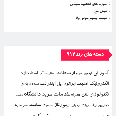
حوزه های انتخابیه مجلس
فیش حج
قیمت بیسیم موتورولا
دسته های رند912
ارتباطات
آموزش
استاندارد
استارت آپ
آیفون
اختراع
الكترونیك
امنیت
اپل
اینترنت
اپراتور
بازی
اینستاگرام
خدمات
دانشگاه
تكنولوژی
خرید
تلفن همراه
دانلود
رپورتاژ
سایت
سرمایه
دوربین
ربات
ردیابی
رباتیك
سامسونگ