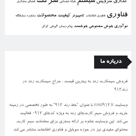
شركت
سیستم
گذاری
سرویس
فضای مجازی
شبكه اجتماعی
فناوری
كیفیت
محصولات
كامپیوتر
نمایشگاه
فناوری اطلاعات
مشاوره
نوآوری
هوش مصنوعی
هوشمند
پیام رسان
گوشی
گوگل
درباره ما
فروش سیمكارت رند به بهترین قیمت ، حراج سیمكارت رند در
رند912
وبسایت rond912.ir با عنوان “خط رند ۹۱۲” به طور تخصصی در زمینه
خرید و فروش سیم کارت‌های رند به ویژه کدهای ۰۹۱۲ فعالیت
می‌کند. این وبسایت علاوه بر ارائه بستری برای معاملات سیم کارت،
محتوای مفیدی نیز در حوزه موبایل و فناوری اطلاعات منتشر می‌کند.