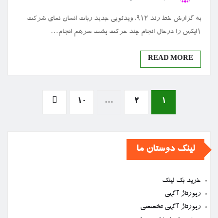
به گزارش خط رند ۹۱۲، ویدئویی جدید ربات انسان نمای شرکت
۱ایکس را درحال انجام چند حرکت پشت سرهم انجام…
READ MORE
صفحه‌بندی
10
…
2
1
نوشته‌ها
لینک دوستان ما
خرید بک لینک
رپورتاژ آگهی
رپورتاژ آگهی تخصصی