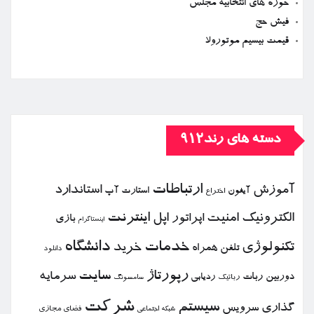
حوزه های انتخابیه مجلس
فیش حج
قیمت بیسیم موتورولا
دسته های رند912
ارتباطات
آموزش
استاندارد
استارت آپ
آیفون
اختراع
الكترونیك
امنیت
اپل
اینترنت
اپراتور
بازی
اینستاگرام
خدمات
دانشگاه
تكنولوژی
خرید
تلفن همراه
دانلود
رپورتاژ
سایت
سرمایه
دوربین
ربات
ردیابی
رباتیك
سامسونگ
شركت
سیستم
گذاری
سرویس
فضای مجازی
شبكه اجتماعی