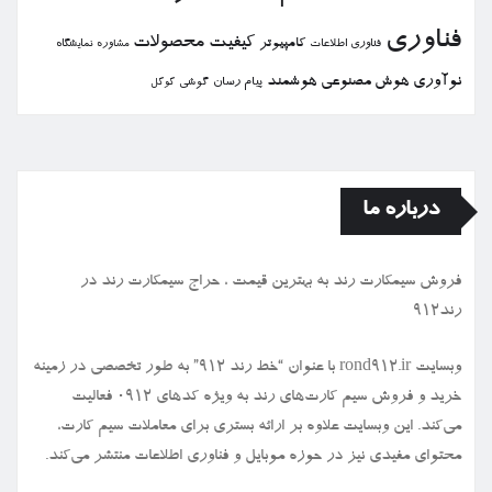
فناوری
كیفیت
محصولات
كامپیوتر
نمایشگاه
فناوری اطلاعات
مشاوره
نوآوری
هوش مصنوعی
هوشمند
پیام رسان
گوشی
گوگل
درباره ما
فروش سیمكارت رند به بهترین قیمت ، حراج سیمكارت رند در
رند912
وبسایت rond912.ir با عنوان “خط رند ۹۱۲” به طور تخصصی در زمینه
خرید و فروش سیم کارت‌های رند به ویژه کدهای ۰۹۱۲ فعالیت
می‌کند. این وبسایت علاوه بر ارائه بستری برای معاملات سیم کارت،
محتوای مفیدی نیز در حوزه موبایل و فناوری اطلاعات منتشر می‌کند.