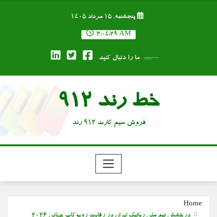
Ski
پنجشنبه, ۱۵ مرداد ۱۴۰۵
t
conten
3:04:30 AM
ما را دنبال کنید
خط رند 912
فروش سیم کارت 912 رند
Home
درخشش تیم ملی رباتیک ایران در رقابت روبوکاپ جهانی ۲۰۲۶