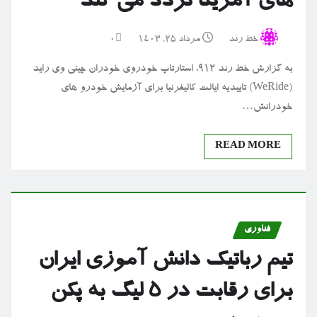
های آمریکا تردد می کند
خط رند
مرداد ۲۵, ۱۴۰۳
0
به گزارش خط رند ۹۱۲، استارتاپ خودروی خودران چینی وی راید
(WeRide) تاییدیه ایالت کالیفرنیا برای آزمایش خودرو های
خودرانش…
READ MORE
فناوری
تیم رباتیک دانش آموزی ایران
برای رقابت در ۵ لیگ به پکن