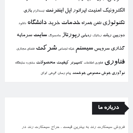
الكترونیك
امنیت
اپل
اینترنت
اپراتور
بازی
اینستاگرام
خدمات
دانشگاه
تكنولوژی
خرید
تلفن همراه
دانلود
رپورتاژ
سایت
سرمایه
دوربین
ربات
ردیابی
رباتیك
سامسونگ
شركت
سیستم
گذاری
سرویس
فضای مجازی
شبكه اجتماعی
فناوری
كیفیت
محصولات
كامپیوتر
نمایشگاه
فناوری اطلاعات
مشاوره
نوآوری
هوش مصنوعی
هوشمند
پیام رسان
گوشی
گوگل
درباره ما
فروش سیمكارت رند به بهترین قیمت ، حراج سیمكارت رند در