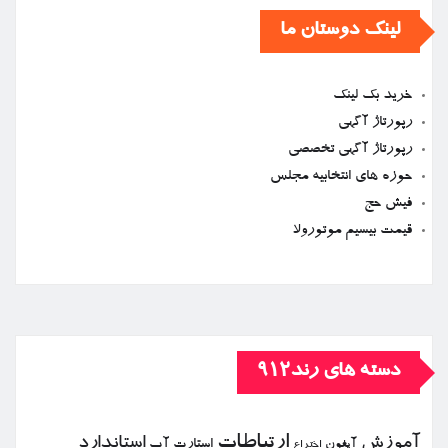
لینک دوستان ما
خرید بک لینک
رپورتاژ آگهی
رپورتاژ آگهی تخصصی
حوزه های انتخابیه مجلس
فیش حج
قیمت بیسیم موتورولا
دسته های رند912
ارتباطات
آموزش
استاندارد
استارت آپ
آیفون
اختراع