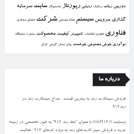
رپورتاژ
سایت
سرمایه
دوربین
ربات
ردیابی
رباتیك
سامسونگ
شركت
سیستم
گذاری
سرویس
فضای مجازی
شبكه اجتماعی
فناوری
كیفیت
محصولات
كامپیوتر
نمایشگاه
فناوری اطلاعات
مشاوره
نوآوری
هوش مصنوعی
هوشمند
پیام رسان
گوشی
گوگل
درباره ما
فروش سیمكارت رند به بهترین قیمت ، حراج سیمكارت رند در
رند912
وبسایت rond912.ir با عنوان “خط رند ۹۱۲” به طور تخصصی در زمینه
خرید و فروش سیم کارت‌های رند به ویژه کدهای ۰۹۱۲ فعالیت