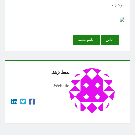
بپردازند.
اپل
هوشمند
خط رند
Website: