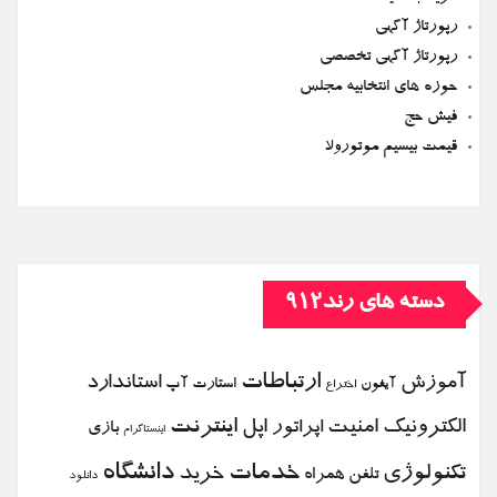
رپورتاژ آگهی
رپورتاژ آگهی تخصصی
حوزه های انتخابیه مجلس
فیش حج
قیمت بیسیم موتورولا
دسته های رند912
ارتباطات
آموزش
استاندارد
استارت آپ
آیفون
اختراع
الكترونیك
امنیت
اپل
اینترنت
اپراتور
بازی
اینستاگرام
خدمات
دانشگاه
تكنولوژی
خرید
تلفن همراه
دانلود