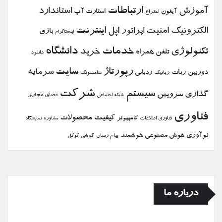
ارتباطات
آموزش
استاندارد
استارت آپ
آیفون
اختراع
الكترونیك
امنیت
اپل
اینترنت
اپراتور
بازی
اینستاگرام
خدمات
دانشگاه
تكنولوژی
خرید
تلفن همراه
دانلود
رپورتاژ
سایت
سرمایه
دوربین
ربات
ردیابی
رباتیك
سامسونگ
شركت
سیستم
گذاری
سرویس
فضای مجازی
شبكه اجتماعی
فناوری
كیفیت
محصولات
كامپیوتر
نمایشگاه
فناوری اطلاعات
مشاوره
نوآوری
هوش مصنوعی
هوشمند
پیام رسان
گوشی
گوگل
درباره ما