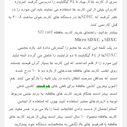
سری از کارت ها از چهار تا ۶۴ گیگابایت را دربرمی گرفت. امروزه
کاربران خیلی از این کارت ها استفاده می نمایند باید این مورد را در
نظر گرفت که SDHCها در دستگاه های کارت خوان ساخت ۲۰۰۸ به
قبل کار نمی کنند.
بیشتر بدانید: راهنمای خرید کارت حافظه SD card
SDXC
و
Micro SDXC
در یک کلمه این کارت ها حجم را گسترش داده اند. بازه حجمی
SDXCها از ۶۴ گیگابایت تا دو ترابایت را شامل می گردد البته نباید
این مورد را از قلم انداخت که این کارت ها بسیار گران قیمت هستند.
روی اغلب کارت های حافظه عددهایی از بازه دو تا ۱۰ درج شده
است که حداقل سرعت انتقال داده در یک ثانیه را بازگو می کنند. هم
اکنون بهترین کلاس حافظه برای تلفن های
هوشمند
، کلاس شش
است. بهتر است هنگام خرید کارت های حافظه، به برند جنس مربوط
توجه و ازبرندهای معتبر استفاده کنید چون که استفاده از اجناس
گمنام احتمال از دست دادن اطلاعات شما را بالا می برد. عمر مفید هر
کارت حافظه معمولا ۱۰ سال است. بهتر است پیش از خرید کارت های
حافظه با ظرفیت های بالا نگاهی به مشخصات دستگاه خود بیندازید.