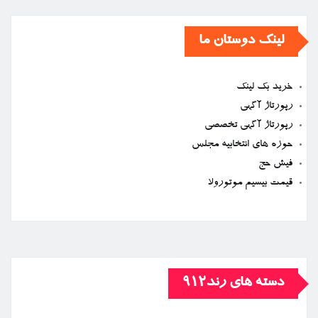
لینک دوستان ما
خرید بک لینک
رپورتاژ آگهی
رپورتاژ آگهی تخصصی
حوزه های انتخابیه مجلس
فیش حج
قیمت بیسیم موتورولا
دسته های رند912