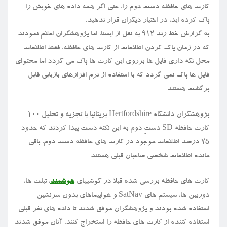
کارت های حافظه دست دوم را، حتی اگر همه داده های خویش را
پاک کرده اید، در اختیار دیگران قرار ندهید.
به گزارش خط رند ۹۱۲ به نقل از ایسنا، اما پژوهشگران اعلام نمودند
که در زمان پاک کردن اطلاعات از کارت های حافظه، فقط اطلاعات
محل نگه داری فایل ها برروی این کارت ها پاک می گردد اما محتوای
فایل ها پاک نمی گردد که با استفاده از نرم افزارهای بازیابی قابل
برگشت هستند.
پژوهشگران دانشگاه Hertfordshire بریتانیا با تجزیه و تحلیل ۱۰۰
کارت حافظه SD دستِ دوم به این نکته دست پیدا کردند که حدود
۷۵ درصد اطلاعات موجود در کارت های حافظه دست دوم، باقی
مانده اطلاعات شخصی صاحبان قبلی هستند.
کارت های حافظه بررسی شده قبلا در گوشیهای
هوشمند
، تبلت ها،
دوربین ها، سیستم های SatNav و هواپیماهای بدون سرنشین
استفاده شده بودند و پژوهشگران موفق شدند تا داده های نفر قبلی
استفاده کننده از کارت های حافظه را استخراج کنند. آنان موفق شدند