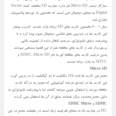
سازگار است، Micro SD نام دارد. عبارت SD مخفف کلمه Secure
Digital به معنای دیجیتال امن است که نخستین بار توسط پاناسونیک
اختراع شد.
سال ۲۰۰۱ نخستین کارت های SD روانه بازار شدند. کاربرد بیشتر
این کارت ها در دوربین های عکاسی دیجیتال نمود پیدا کرد و با
پیشرفت دنیای تکنولوژی، سرعت انتقال داده از اهمیت بالایی
برخوردار شد و کارت های حافظه هم از این قضیه مستثنی نبودند.
بدین ترتیب کارت های حافظه ای به نام SDHC، Micro SD و
SDYC به بازار روانه شدند.
Micro SD
حجم این کارت ها بازه ۱۲۸ مگابایت تا دو گیگابایت را در برمی گیرد.
این کارت ها در ابتدای عرضه گوشیهایی که مجهز به درگاه کارت
حافظه بودند با استقبال خوبی مواجه گشتند اما با پیشرفت تکنولوژی به
دلیل حجم محدود دیگر همانند سابق از آن ها استقبال نمی گردد.
SDHC
و
SDHC Micro
HC در عبارت بالا به معنای ظرفیت زیاد است در حقیقت حجم در این