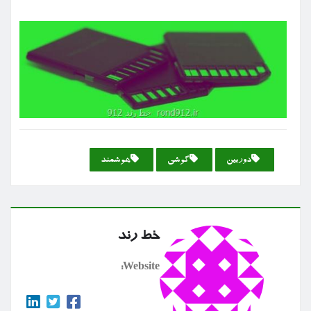
دوربین
گوشی
هوشمند
خط رند
Website: