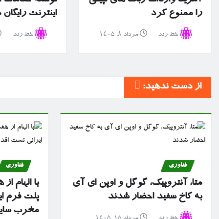
را ممنوع کرد
اینترنت رایگان
خط رند
مرداد ۸, ۱۴۰۵
خط رند
از دست ندهید:
فناوری
فناوری
متا، آنتروپیک، گوگل و اوپن ای آی
با الهام ا
به کاخ سفید احضار شدند
پلت فرم ا
مخرب سایبر
خط رند
مرداد ۱۵, ۱۴۰۵