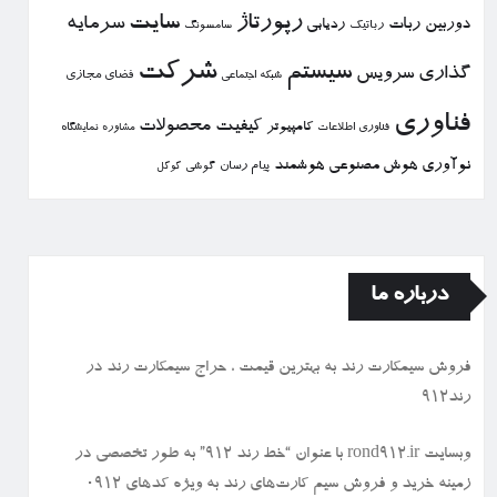
رپورتاژ
سایت
سرمایه
دوربین
ربات
ردیابی
رباتیك
سامسونگ
شركت
سیستم
گذاری
سرویس
فضای مجازی
شبكه اجتماعی
فناوری
كیفیت
محصولات
كامپیوتر
نمایشگاه
فناوری اطلاعات
مشاوره
نوآوری
هوش مصنوعی
هوشمند
پیام رسان
گوشی
گوگل
درباره ما
فروش سیمكارت رند به بهترین قیمت ، حراج سیمكارت رند در
رند912
وبسایت rond912.ir با عنوان “خط رند ۹۱۲” به طور تخصصی در
زمینه خرید و فروش سیم کارت‌های رند به ویژه کدهای ۰۹۱۲