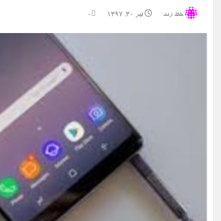
خط رند
تیر ۳۰, ۱۳۹۷
0