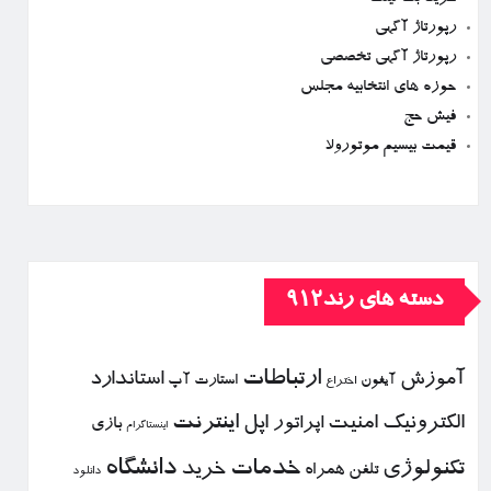
رپورتاژ آگهی
رپورتاژ آگهی تخصصی
حوزه های انتخابیه مجلس
فیش حج
قیمت بیسیم موتورولا
دسته های رند912
ارتباطات
آموزش
استاندارد
استارت آپ
آیفون
اختراع
الكترونیك
امنیت
اپل
اینترنت
اپراتور
بازی
اینستاگرام
خدمات
دانشگاه
تكنولوژی
خرید
تلفن همراه
دانلود