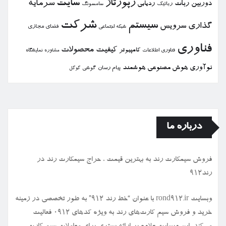
رپورتاژ
سایت
سرمایه
دوربین
ربات
ردیابی
رباتیك
سامسونگ
شركت
سیستم
گذاری
سرویس
فضای مجازی
شبكه اجتماعی
فناوری
كیفیت
محصولات
كامپیوتر
نمایشگاه
فناوری اطلاعات
مشاوره
نوآوری
هوش مصنوعی
هوشمند
پیام رسان
گوشی
گوگل
درباره ما
فروش سیمكارت رند به بهترین قیمت ، حراج سیمكارت رند در
رند912
وبسایت rond912.ir با عنوان “خط رند ۹۱۲” به طور تخصصی در زمینه
خرید و فروش سیم کارت‌های رند به ویژه کدهای ۰۹۱۲ فعالیت