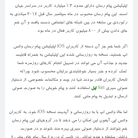
اپلیکیشن پیام رسان دارای حدود ۱.۳ میلیارد کاربر در سراسر جهان
است. این پیام رسان محبوب در ماه سپتامبر سال قبل ۲۰۱۷ میلادی به
رکوردی بی سابقه در بین شبکه های اجتماعی دست یافت و آن هم
جای دادن بیش از ۸۰۰ میلیون کاربر فعال در ماه بود.
اگر شما هم جز آن دسته از کاربران iOS اپلیکیشن پیام رسان واتس
اپ هستید، نسخه به روزرسانی شده این اپلیکیشن به همراه قابلیت
جدید و جذاب آن می تواند در تسهیل انجام کارهای روزمره شما
کمک کرده و خبر بسیار خوشایندی برایتان محسوب شود چراکه
تابحال کاربران قادر بودند تنها در چت و مکالمات خصوصی، از دستیار
صوتی سیری Siri
اپل
استفاده کنند و پیام خویش را به صورت صوتی
ارسال و تبدیل به پیام متنی کنند.
اما حالا واتس اپ با به روزرسانی و آپدیت نسخه iOS خود، به کاربران
واتس اپی آیفون این امکان را می دهد تا در گروههای این پیام رسان
هم بتوانند از دستیار صوتی سیری بهره مند شوند و در صورت
داشتن مشغله و عدم توانایی در تایپ کردن و ارسال پیام های متنی، از