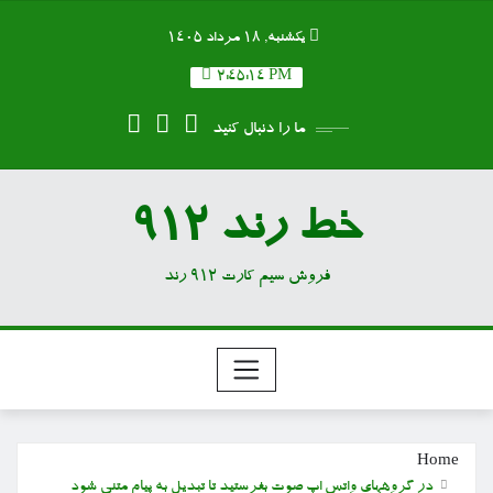
Ski
یکشنبه, ۱۸ مرداد ۱۴۰۵
t
conten
2:45:14 PM
ما را دنبال کنید
خط رند 912
فروش سیم کارت 912 رند
Home
در گروههای واتس اپ صوت بفرستید تا تبدیل به پیام متنی شود