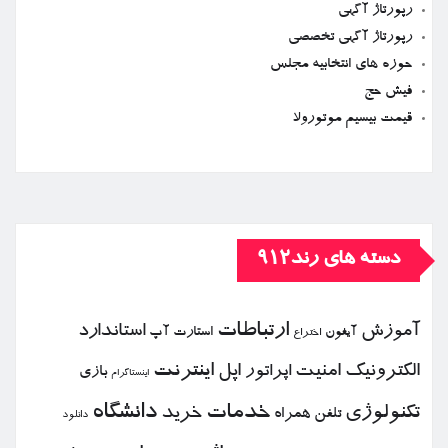
رپورتاژ آگهی
رپورتاژ آگهی تخصصی
حوزه های انتخابیه مجلس
فیش حج
قیمت بیسیم موتورولا
دسته های رند912
ارتباطات
آموزش
استاندارد
استارت آپ
آیفون
اختراع
الكترونیك
امنیت
اپل
اینترنت
اپراتور
بازی
اینستاگرام
خدمات
دانشگاه
تكنولوژی
خرید
تلفن همراه
دانلود