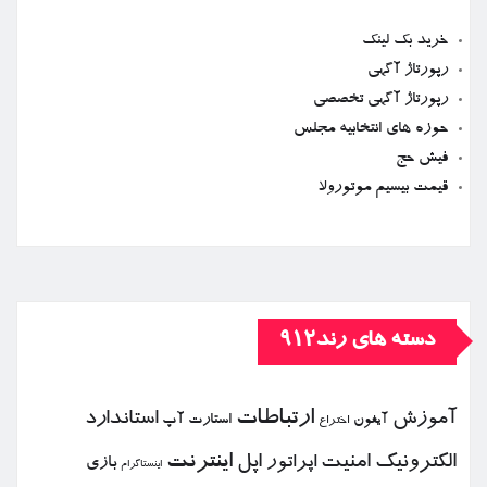
خرید بک لینک
رپورتاژ آگهی
رپورتاژ آگهی تخصصی
حوزه های انتخابیه مجلس
فیش حج
قیمت بیسیم موتورولا
دسته های رند912
ارتباطات
آموزش
استاندارد
استارت آپ
آیفون
اختراع
الكترونیك
امنیت
اپل
اینترنت
اپراتور
بازی
اینستاگرام