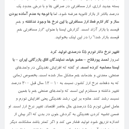
بسته جدید ارزی، ارز مسافرتی در صرافی ها و با نرخی حدود یک
درصد بالاتر از بازار ثانویه عرضه شود، اما
با توجه به عدم آماده بودن
ساز و کار لازم فعلا ارز مسافرتی با این نرخ ها وجود نداشته
و هم
قیمت با بازار آزاد است. گزارش ایسنا با عنوان “ارز مسافرتی هم
قیمت بازار شد!” را در این لینک بخوانید.
تغییر نرخ دلار تورم ۴۵ درصدی تولید کرد
امروز
احمد پورفلاح – عضو هیات نمایندگان اتاق بازرگانی ایران – با
ایسنا مصاحبه کرده است.
او گفته که افزایش نقدینگی در واحدهای
صنعتی، معدنی و خدمات هم مشکل ساز شده است، بخصوص زمانی
که به دفعات نرخ ارز کشور، نسبت به ۱۰ – ۱۲ سال قبل ۳۰۰ درصد
تغییر داشته و مستلزم این است که واحدهای صنعتی هم با همین
نسبت رشد کنند. علاوه بر این، رشد نقدینگی یعنی افزایش تورم و
عامل اصلی تورم ۴۵ درصدی حال حاضر اقتصاد، تغییر نرخ ارز است. او
ضمن تشبیه کردن نقدینگی به گردش خون در بدن که اگر بیش از
اندازه تزریق شود تولید فشار می کند و اگر کمتر باشد مشکلات دیگر