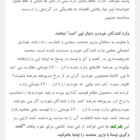
پدید خواهد آورد، خاطرنشان کرد: پس از سال ها تلاش و خطا هنوز
نتوانسته ایم، نیاز بخش اقتصاد به نقدینگی در گردش را درست
محاسبه نماییم.
واردکنندگان خودرو دنبال این “نمد” نباشند
با عنایت به سخنان وزیر صنعت، معدن و تجارت، راه رانت خواری
احتمالی بعضی واردکنندگان خودرو مسدود شده است. محمد
شریعتمداری در گفت و گو با ایسنا در پاسخ به اینکه این وزارتخانه
چگونه بر عرضه کالاهای وارد شده با ارز ۴۲۰۰ تومانی نظارت می کند
تا این کالاها همچون خودرو، گران تر از نرخ مربوطه عرضه نشوند؟
اظهار نمود: “شرکت هایی که خودرو را با ارز ۴۲۰۰ تومانی وارد
کرده اند، مشمول نظام قیمت گذاری بوده و باید خودروها را متناسب
با نرخ ارز مربوطه عرضه کنند. واردکنندگان خودرو اگر می خواهند
خودروهای وارد شده با ارز ۴۲۰۰ تومانی را با قیمت های حاشیه بازار
عرضه کنند، باید مابه التفاوت آن را به دولت پرداخت کنند ازاین رو
این
شرکت
ها نمی توانند از این نمد کلاهی برای خود ببافند.
“گفت
وگوی ایسنا با وزیر صنعت را اینجا بخوانید.