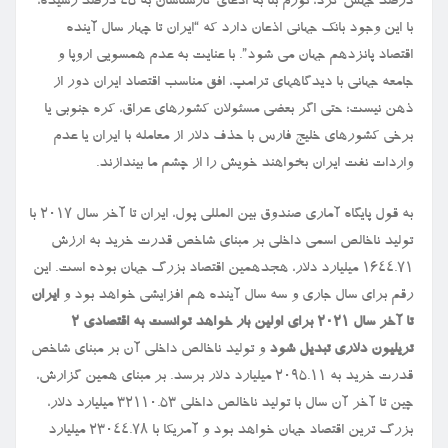
درصد جهش کرد، تورم بنا به ادعای کارشناسان به ۴۵ درصد رسیده،
با این وجود بانک جهانی اذعان دارد که “ایران تا چهار سال آینده
اقتصاد پانزدهم جهان می شود”. با عنایت به عدم همسویی اروپا و
جامعه جهانی با دیدگاههای ترامپ، افق مناسب اقتصاد ایران دور از
ذهن نیست؛ حتی اگر بعضی مسئولان کشورهای عراق، کره جنوبی یا
برخی کشورهای خلیج فارس با حذف دلار از معامله با ایران یا عدم
واردات نفت ایران بخواهند خویش را از چشم ما بیندازند.
به قول پایگاه آماری صندوق بین المللی پول، ایران تا آخر سال ۲۰۱۷ با
تولید ناخالص اسمی داخلی بر مبنای شاخص قدرت خرید به ارزش
۱۶۴۴.۷۱ میلیارد دلار، هجدهمین اقتصاد بزرگ جهان بوده است. این
رقم برای سال جاری و سه سال آینده هم افزایشی خواهد بود و
ایران
تا آخر سال ۲۰۲۱ برای اولین بار خواهد توانست به اقتصادی ۲
تریلیون دلاری تبدیل شود
و تولید ناخالص داخلی آن بر مبنای شاخص
قدرت خرید به ۲۰۹۵.۱۱ میلیارد دلار برسد. بر مبنای همین گزارش،
چین تا آخر آن سال با تولید ناخالص داخلی ۳۲۱۱۰.۵۳ میلیارد دلار،
بزرگ ترین اقتصاد جهان خواهد بود و آمریکا با ۲۳۰۴۴.۷۸ میلیارد