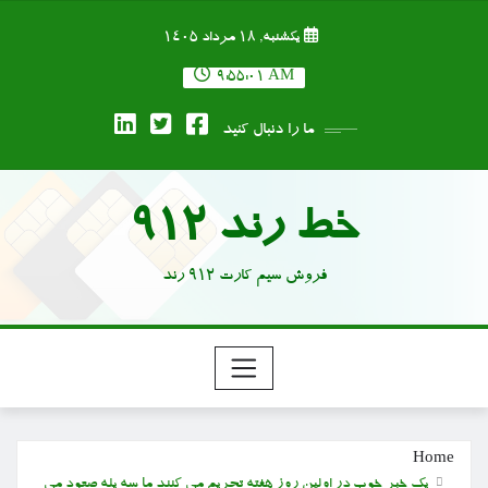
Ski
یکشنبه, ۱۸ مرداد ۱۴۰۵
t
conten
9:55:02 AM
ما را دنبال کنید
خط رند 912
فروش سیم کارت 912 رند
Home
یک خبر خوب در اولین روز هفته تحریم می کنند ما سه پله صعود می