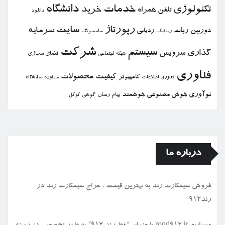
خدمات
دانشگاه
تكنولوژی
خرید
تلفن همراه
دانلود
رپورتاژ
سایت
سرمایه
دوربین
ربات
ردیابی
رباتیك
سامسونگ
شركت
سیستم
گذاری
سرویس
فضای مجازی
شبكه اجتماعی
فناوری
كیفیت
محصولات
كامپیوتر
نمایشگاه
فناوری اطلاعات
مشاوره
نوآوری
هوش مصنوعی
هوشمند
پیام رسان
گوشی
گوگل
درباره ما
فروش سیمكارت رند به بهترین قیمت ، حراج سیمكارت رند در
رند912