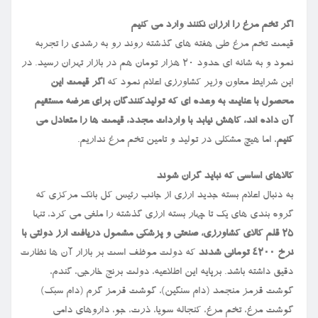
اگر تخم مرغ را ارزان نکنند وارد می کنیم
قیمت تخم مرغ طی هفته های گذشته روند رو به رشدی را تجربه
نمود و به شانه ای حدود ۲۰ هزار تومان هم در بازار تهران رسید. در
این شرایط معاون وزیر کشاورزی اعلام نمود که
اگر قیمت این
محصول با عنایت به وعده ای که تولیدکنندگان برای عرضه مستقیم
آن داده اند، کاهش نیابد با واردات مجدد، قیمت ها را متعادل می
کنیم
، اما هیچ مشکلی در تولید و تامین تخم مرغ نداریم.
کالاهای اساسی که نباید گران شوند
به دنبال اعلام بسته جدید ارزی از جانب رئیس کل بانک مرکزی که
گروه بندی های یک تا چهار بسته ارزی گذشته را ملغی می کرد، تنها
۲۵ قلم کالای کشاورزی، صنعتی و پزشکی مشمول دریافت ارز دولتی با
نرخ ۴۲۰۰ تومانی شدند
که دولت موظف است بر بازار آن ها نظارت
دقیق داشته باشد. برپایه این اطلاعیه، دولت برنج خارجی، گندم،
گوشت قرمز منجمد (دام سنگین)، گوشت قرمز گرم (دام سبک)
گوشت مرغ، تخم مرغ، کنجاله سویا، ذرت، جو، داروهای دامی