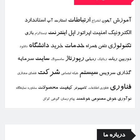
ارتباطات
آموزش
استاندارد
استارت آپ
آیفون
اختراع
الكترونیك
امنیت
اپل
اینترنت
اپراتور
بازی
اینستاگرام
خدمات
دانشگاه
تكنولوژی
خرید
تلفن همراه
دانلود
رپورتاژ
سایت
سرمایه
دوربین
ربات
ردیابی
رباتیك
سامسونگ
شركت
سیستم
گذاری
سرویس
فضای مجازی
شبكه اجتماعی
فناوری
كیفیت
محصولات
كامپیوتر
نمایشگاه
فناوری اطلاعات
مشاوره
نوآوری
هوش مصنوعی
هوشمند
پیام رسان
گوشی
گوگل
درباره ما