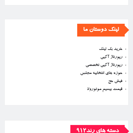
لینک دوستان ما
خرید بک لینک
رپورتاژ آگهی
رپورتاژ آگهی تخصصی
حوزه های انتخابیه مجلس
فیش حج
قیمت بیسیم موتورولا
دسته های رند912