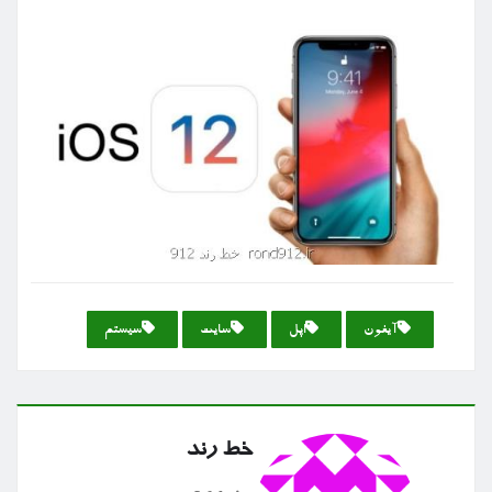
آیفون
اپل
سایت
سیستم
خط رند