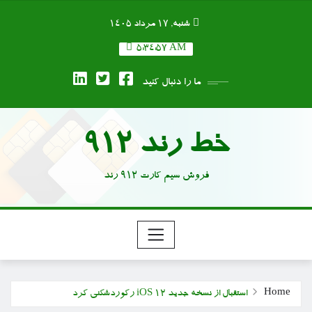
Ski
شنبه, ۱۷ مرداد ۱۴۰۵
t
conten
5:34:57 AM
ما را دنبال کنید
خط رند 912
فروش سیم کارت 912 رند
Home
استقبال از نسخه جدید iOS ۱۲ رکوردشکنی کرد