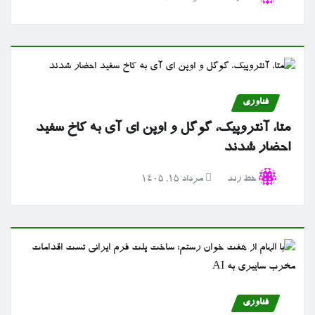
فناوری
متا، آنتروپیک، گوگل و اوپن ای آی به کاخ سفید
احضار شدند
خط رند
مرداد ۱۵, ۱۴۰۵
فناوری