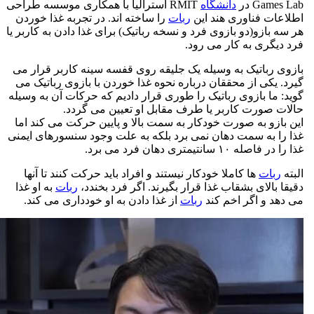
Gam در
دانشگاه
RMIT استرالیا با همکاری موسسه طراحی
ات فناوری هند این
ربات
را ساخته اند. در تجربه غذا خوردن
 بازو(دو بازوی فرد و نسخه رباتیک) برای غذا دادن به کاربر یا
یگری به کار می رود.
 رباتیک به وسیله یک جلیقه روی قفسه سینه کاربر قرار می
 یکی از محققان درباره نحوه غذا خوردن با بازوی رباتیک می
 ما بازوی رباتیک را طوری قرار دادیم که حرکات آن به وسیله
 صورت کاربر یا طرف مقابل او تعیین می گردد.
ازو به صورت خودکار به سمت بالا و پایین حرکت می کند اما
ا به سمت دهان نمی برد بلکه به علت وجود سنسورهای ایمنی
ه ۱۰ سانتیمتری دهان فرد می برد.
ربات
ها کاملا خودکار نیستند و افراد باید حرکت کنند تا آنها
 بالای بشقاب غذا قرار بگیرند. اگر فرد بخندد،
ربات
به او غذا
د و اگر اخم کند
ربات
از غذا دادن به او خودداری می کند.