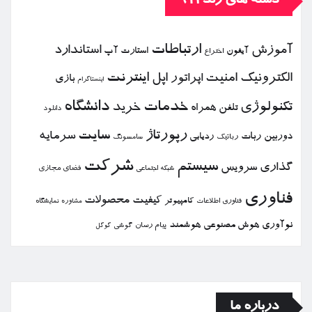
دسته های رند912
ارتباطات
آموزش
استاندارد
استارت آپ
آیفون
اختراع
الكترونیك
امنیت
اپل
اینترنت
اپراتور
بازی
اینستاگرام
خدمات
دانشگاه
تكنولوژی
خرید
تلفن همراه
دانلود
رپورتاژ
سایت
سرمایه
دوربین
ربات
ردیابی
رباتیك
سامسونگ
شركت
سیستم
گذاری
سرویس
فضای مجازی
شبكه اجتماعی
فناوری
كیفیت
محصولات
كامپیوتر
نمایشگاه
فناوری اطلاعات
مشاوره
نوآوری
هوش مصنوعی
هوشمند
پیام رسان
گوشی
گوگل
درباره ما