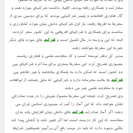
وی با اشاره به حوزه شرکتهای دانش بنیانی که به افریقا به منظور
مشارکت و همکاری رفته بودند، اظهار داشت: شرکتهای حوزه نفت و
گاز، فناوری اطلاعات و پلیمر شرکتهایی بودند که برای دومین سری از
سفرها به افریقا رفتند؛ بار اول شرکتهای دانش بنیان حوزه کشاورزی و
سلامت برای همکاری با شرکتهای افریقایی به این کشور سفر کردند؛
البته که این پروسه در حال تکمیل است و
شرکت
های حوزه های دیگر
هم به این سفرها خواهند رفت.
مدیر کل دفتر توسعه کسب و کار معاونت علمی و فناوری ریاست
جمهوری تصریح کرد: این سفرها بستری برای مذاکره شرکتهای بین
دو کشور است که امکان دارد به همکاری بیانجامد یا خیر؛ تفاهم بین
شرکت
ها حالت محرمانه دارد و شرکتهایی که مایل هستند از توافقات
خود به معاونت علمی خبر می دهند.
وی تصریح کرد: نتیجه این سفرها معمولا خویش را در عدد صادراتی
نشان خواهد داد که این آمار را گمرک جمهوری اسلامی ایران می
دهد؛ اگر آمار صادرات
شرکت
های دانش بنیان افزایش یابد بدان
معناست که این کار درست است؛ اما اگر تغییر نکند یا کاهش پیدا کند
خلأیی وجود دارد که باید در جهت رفع آن برآییم؛ همینطور شرایط