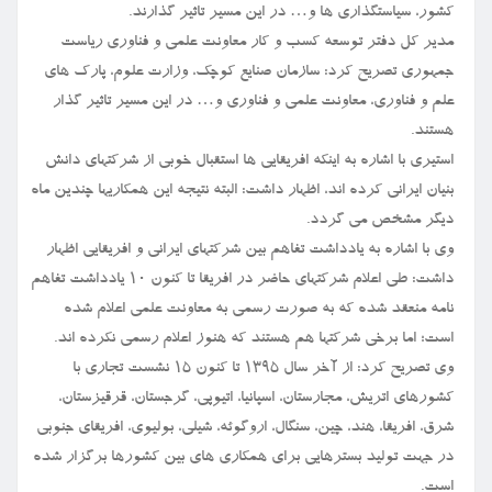
کشور، سیاستگذاری ها و… در این مسیر تاثیر گذارند.
مدیر کل دفتر توسعه کسب و کار معاونت علمی و فناوری ریاست
جمهوری تصریح کرد: سازمان صنایع کوچک، وزارت علوم، پارک های
علم و فناوری، معاونت علمی و فناوری و… در این مسیر تاثیر گذار
هستند.
استیری با اشاره به اینکه افریقایی ها استقبال خوبی از شرکتهای دانش
بنیان ایرانی کرده اند، اظهار داشت: البته نتیجه این همکاریها چندین ماه
دیگر مشخص می گردد.
وی با اشاره به یادداشت تفاهم بین شرکتهای ایرانی و افریقایی اظهار
داشت: طی اعلام شرکتهای حاضر در افریقا تا کنون ۱۰ یادداشت تفاهم
نامه منعقد شده که به صورت رسمی به معاونت علمی اعلام شده
است؛ اما برخی شرکتها هم هستند که هنوز اعلام رسمی نکرده اند.
وی تصریح کرد: از آخر سال ۱۳۹۵ تا کنون ۱۵ نشست تجاری با
کشورهای اتریش، مجارستان، اسپانیا، اتیوپی، گرجستان، قرقیزستان،
شرق، افریقا، هند، چین، سنگال، اروگوئه، شیلی، بولیوی، افریقای جنوبی
در جهت تولید بسترهایی برای همکاری های بین کشورها برگزار شده
است.