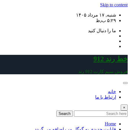
Skip to content
شنبه, ۱۷ مرداد ۱۴۰۵
۵:۲۹ ب٫ظ
ما را دنبال کنید
خط رند 912
فروش سیم کارت 912 رند
خانه
ارتباط با ما
×
Search
Home
قابلیت جدیدی به گوگل مپ اضافه می گردد