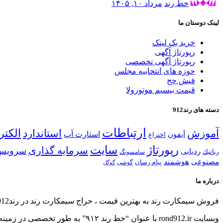
خط رند
مرداد ۱۰, ۱۴۰۵
لینک دوستان ما
خرید بک لینک
رپورتاژ آگهی
رپورتاژ آگهی تخصصی
حوزه های انتخابیه مجلس
فیش حج
قیمت بیسیم موتورولا
دسته های رند912
ارتباطات
الكتر
آموزش
استاندارد
استارت آپ
آیفون
اختراع
رپورتاژ
سایت
سرمایه گذاری
سرویس
ردیابی
رباتیك
سامسونگ
مصنوعی
هوشمند
پیام رسان
گوشی
گوگل
درباره ما
فروش سیمكارت رند به بهترین قیمت ، حراج سیمكارت رند در رند912