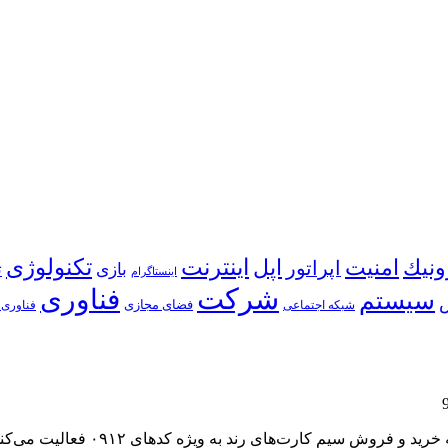
اینترنت
ونیك
امنیت
اپل
تكنولوژی
اپراتور
بازی
ت
اینستاگرام
شركت
فناوری
سیستم
شبكه اجتماعی
فضای مجازی
فناوری 
وبسایت rond912.ir با عنوان “خط رن