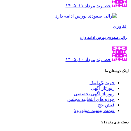
خط رند
مرداد ۱۱, ۱۴۰۵
فناوری
رالی صعودی بورس ادامه دارد
خط رند
مرداد ۱۰, ۱۴۰۵
لینک دوستان ما
خرید بک لینک
رپورتاژ آگهی
رپورتاژ آگهی تخصصی
حوزه های انتخابیه مجلس
فیش حج
قیمت بیسیم موتورولا
دسته های رند912