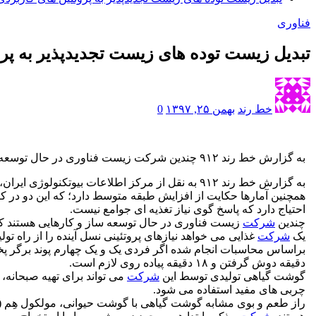
فناوری
تبدیل زیست توده های زیست تجدیدپذیر به پرو
خط رند
بهمن ۲۵, ۱۳۹۷
0
به گزارش خط رند ۹۱۲ چندین شرکت زیست فناوری در حال توسعه ساز و کارهایی هستند که بتوانند زیست توده های زیست تجدیدپذیر را به پروتئین هایی کاربردی و دوست دار طبیعت تبدیل کنند.
به گزارش خط رند ۹۱۲ به نقل از مرکز اطلاعات بیوتکنولوژی ایران، تخمین زده می شود تا سال ۲۰۵۰ جمعیت جهان به ۹ تا ۱۱ میلیارد نفر برسد.
همچنین آمارها حکایت از افزایش طبقه متوسط دارد؛ که این دو در ک
احتیاج دارد که پاسخ گوی نیاز تغذیه ای جوامع نیست.
چندین
شرکت
زیست فناوری در حال توسعه ساز و کارهایی هستند که ب
یک
شرکت
غذایی می خواهد نیازهای پروتئینی نسل آینده را از راه تول
براساس محاسبات انجام شده اگر فردی یک و یک چهارم پوند برگر 
دقیقه دوش گرفتن و ۱۸ دقیقه پیاده روی لازم است.
گوشت گیاهی تولیدی توسط این
شرکت
می تواند برای تهیه صبحانه، پ
چربی های مفید استفاده می شود.