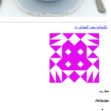
تكنولوژی
شركت
فناوری
خط رند
Website: