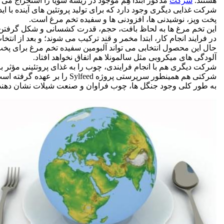
هستند.
شرکت
مذکور ابتدا هِم موجود در ریشه سویا را استخراج می ک
شرکت غذایی دیگری وجود دارد که برای تولید پروتئین های آینده با ای
پخت وپز، نوشیدنی ها، افزودنی ها و سفیده تخم مرغ است.
این تخم مرغ ها به لحاظ بافت، حجم، قدرت کشسانی و شکل گرفتن مش
در فرایند انجام کار، ابتدا مخمر و قند ترکیب می شوند؛ و بعد از ان
حال این محصول انتخابی می تواند آلبومین سفیده تخم مرغ برای پخت و
آلودگی های میکروبی مثل سالمونلا هم اتفاق نخواهد افتاد.
شرکت دیگری هم با انجام فرایندی، چوب را به غذای پروتئینی مؤثر بر
شرکتی هم همینطور سرپرستی پروژه Sylfeed را بر عهده گرفته است. این پروژه شامل چندین گروه صنعتی است که در تولید مراحل مختلف زنجیره غذایی دخیل هستند.
به طور کلی وجود جنگل ها، چوب فراوان و صنعت شیلات نشان دهنده 