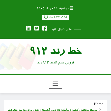
Ski
دوشنبه, ۱۹ مرداد ۱۴۰۵
t
conten
4:08:37 AM
ما را دنبال کنید
خط رند 912
فروش سیم کارت 912 رند
Home
توسط محققان کشور؛ سامانه دارویی آهسته رهش برای درمان عفونت