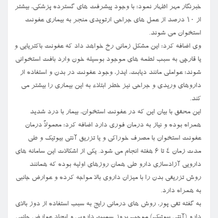
خبرنگار مهر اظهار نمود: با وجود پیشرفت های گسترده پزشکی، بیشتر
از ۱۰ درصد از عمل های جراحی ارتوپدی منجر به بیماری عفونت
استخوان می شوند.
وی اضافه کرد: این مشکل زمانی رخ خواهد داد که عفونت باکتریایی و
یا قارچی به سبب لطمه های موجود بوسیله خون وارد بافت استخوانی
شوند؛ عواملی مانند دیابت، ایدز، وجود عفونت در بدن و استفاده از
داروهای وریدی و جراحی نیز خطر ابتلاء به این بیماری را بیشتر می
کند.
این محقق با بیان این که در عفونت استخوان، بیمار با درد شدید
همراه بوده و نیاز به درمان فوری دارد اضافه کرد: معمولاً درمان
عفونت استخوان با مصرف خوراکی و یا تزریق آنتی بیوتیک و طی
مدت زمان ۴ تا ۶ هفته انجام می شود. یکی از اشکالات این سامانه های
دارویی آزادسازی دارو طی همان روزهای اولیه بوده که همانند
روش تزریقی بدن را با میزان داروی بالا مواجه کرده و عوارض جانبی
به همراه دارد.
به گفته تقی پور، روش های درمانی رایج به سبب استفاده از دوز بالای
دارو (آنتی بیوتیک) موجب بروز سمیت دارویی و ایجاد عوارض جانبی