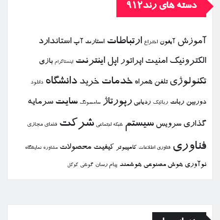
دسته های رند912
ارتباطات
آموزش
استاندارد
استارت آپ
آیفون
اختراع
الكترونیك
امنیت
اپل
اینترنت
اپراتور
بازی
اینستاگرام
خدمات
دانشگاه
تكنولوژی
خرید
تلفن همراه
دانلود
رپورتاژ
سایت
سرمایه
دوربین
ربات
ردیابی
رباتیك
سامسونگ
شركت
سیستم
گذاری
سرویس
فضای مجازی
شبكه اجتماعی
فناوری
كیفیت
محصولات
كامپیوتر
نمایشگاه
فناوری اطلاعات
مشاوره
نوآوری
هوش مصنوعی
هوشمند
پیام رسان
گوشی
گوگل