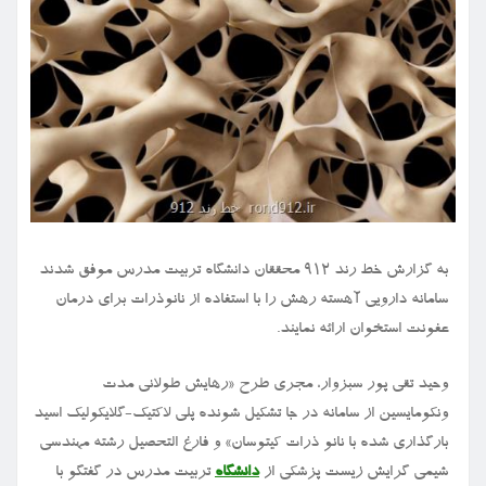
به گزارش خط رند ۹۱۲ محققان دانشگاه تربیت مدرس موفق شدند
سامانه دارویی آهسته رهش را با استفاده از نانوذرات برای درمان
عفونت استخوان ارائه نمایند.
وحید تقی پور سبزوار، مجری طرح «رهایش طولانی مدت
ونکومایسین از سامانه در جا تشکیل شونده پلی لاکتیک-گلایکولیک اسید
بارگذاری شده با نانو ذرات کیتوسان» و فارغ التحصیل رشته مهندسی
شیمی گرایش زیست پزشکی از
دانشگاه
تربیت مدرس در گفتگو با