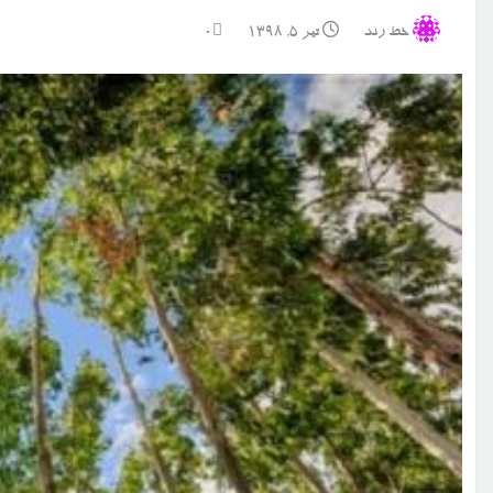
خط رند
تیر ۵, ۱۳۹۸
0