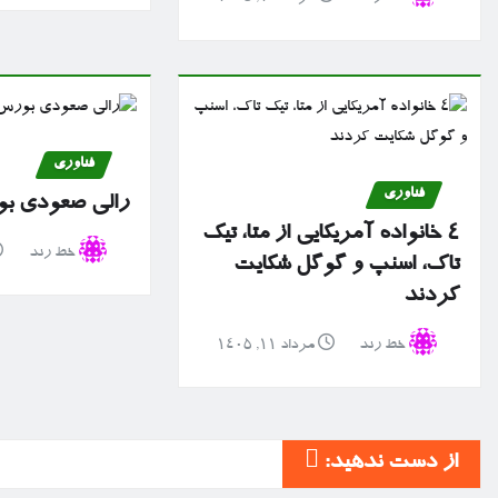
فناوری
فناوری
رالی صعودی بو
۴ خانواده آمریکایی از متا، تیک
خط رند
تاک، اسنپ و گوگل شکایت
کردند
خط رند
مرداد ۱۱, ۱۴۰۵
از دست ندهید: