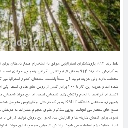
خط رند ۹۱۲: پژوهشگران استرالیایی موفق به استخراج صمغ درختان برای تولید گرافن با هزینه ای بسیار اندک و به روشی ایمن تر شده اند.
به گزارش خط رند ۹۱۲ به نقل از نیواطلس، گرافن همچون مو
مختلف دارد ولی هزینه تولید آن نسبتاً بالاست. محققان کشور استرالیا می گ
شده اند و هزینه این کار تا ۲۰۰ برابر کمتر از روش 
اکسید از گرافیت با انجام واکنش های شیمیایی است. اما این مواد شیمیایی 
همین رو محققان دانشگاه RMIT به برگ درختان اوکا
صمغ های معطر می انجامد. چربی مذکور جلوی هجوم حشرات به درختان مذکو
نمود. برای کاهش هزینه ها و افزایش سازگاری این روش تولید گرافن با مح
اسید کافئیک هم استفاده می شود. واکنش شیمیایی مجموعه این مواد به تولید