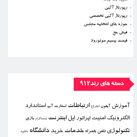
رپورتاژ آگهی
رپورتاژ آگهی تخصصی
حوزه های انتخابیه مجلس
فیش حج
قیمت بیسیم موتورولا
دسته های رند912
ارتباطات
آموزش
استاندارد
استارت آپ
آیفون
اختراع
الكترونیك
امنیت
اپل
اینترنت
اپراتور
بازی
اینستاگرام
خدمات
دانشگاه
تكنولوژی
خرید
تلفن همراه
دانلود