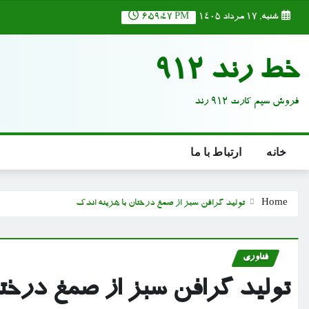
Ski
شنبه, ۱۷ مرداد ۱۴۰۵
6:59:48 PM
t
conten
خط رند 912
فروش سیم کارت 912 رند
خانه
ارتباط با ما
Home
تولید گرافن سبز از صمغ درختان با هزینه اندک
فناوری
تولید گرافن سبز از صمغ درختا