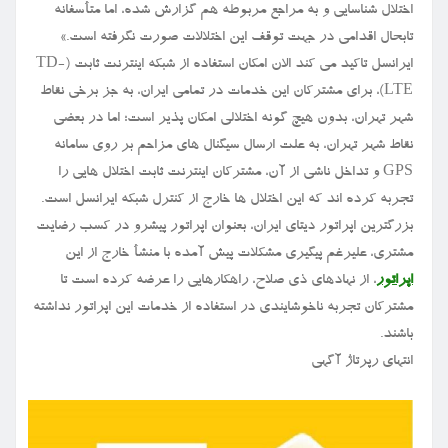
اختلال شناسایی و به مراجع مربوطه هم گزارش شده، اما متأسفانه
تابحال اقدامی در جهت توقف این اختلالات صورت نگرفته است.»
ایرانسل تاکید می کند الان امکان استفاده از شبکه اینترنت ثابت (TD-
LTE)، برای مشترکان این خدمات در تمامی ایران، به جز برخی نقاط
شهر تهران، بدون هیچ گونه اختلالی امکان پذیر است؛ اما در بعضی
نقاط شهر تهران، به علت ارسال سیگنال های مزاحم بر روی سامانه
GPS و تداخل ناشی از آن، مشترکان اینترنت ثابت اختلال هایی را
تجربه کرده اند که این اختلال ها خارج از کنترل شبکه ایرانسل است.
بزرگترین اپراتور دیتای ایران، بعنوان اپراتور پیشرو در کسب رضایت
مشتری، علیرغم پیگیری مشکلات پیش آمده با منشأ خارج از این
اپراتور
، از نهادهای ذی صلاح، راهکارهایی را عرضه کرده است تا
مشترکان تجربه ناخوشایندی در استفاده از خدمات این اپراتور نداشته
باشند.
انتهای رپرتاژ آگهی