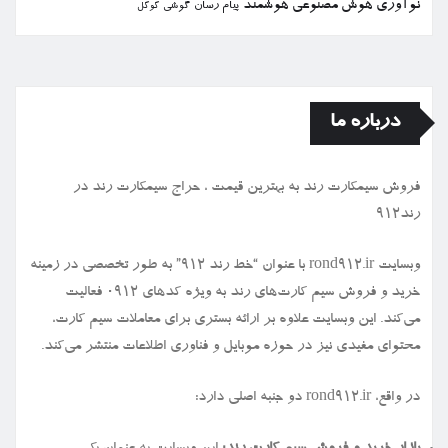
نوآوری
هوش مصنوعی
هوشمند
پیام رسان
گوشی
گوگل
درباره ما
فروش سیمكارت رند به بهترین قیمت ، حراج سیمكارت رند در
رند912
وبسایت rond912.ir با عنوان “خط رند ۹۱۲” به طور تخصصی در زمینه
خرید و فروش سیم کارت‌های رند به ویژه کدهای ۰۹۱۲ فعالیت
می‌کند. این وبسایت علاوه بر ارائه بستری برای معاملات سیم کارت،
محتوای مفیدی نیز در حوزه موبایل و فناوری اطلاعات منتشر می‌کند.
در واقع، rond912.ir دو جنبه اصلی دارد: