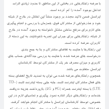
با عرضه راهکارهایی در بخشی از این مناطق، تا حدود زیادی اثرات
تداخل بوجود آمده را کم کرده است.
ایرانسل ضمن تاکید مجدد بر وجود منشأ این اختلال در خارج از شبکه
خود و عذرخواهی از مشترکان فوق، همزمان با بررسی و انجام پیگیری
های لازم برای مرتفع ساختن مشکل ناخواسته به وجود آمده در خارج
از شبکه، راهکارهایی برای جبران این تجربه ناخوشایند، به این دسته از
کاربران، عرضه کرده است.
این راهکارها با عنایت به تقاضای مشترکان و بنا به جمع بندی
درخواست های عرضه شده، با عنایت به بررسی جداگانه‌ی حساب های
کاربری و میزان مصرف هر یک از مشترکان توسط کارشناسان
ایرانسل، متفاوت می باشد.
همچون راهکارهای عرضه شده می توان به تمدید تاریخ انقضای بسته
های فعال مشترکان اینترنت ثابت، جابه جایی بسته اینترنت ثابت (TD-
LTE) با بسته اینترنت همراه (3G و 4G)، بازپرداخت هزینه دریافت
خدمات و راهکارهای دیگر اشاره نمود. پیگیری و تماسهای لازم در این
خصوص، توسط کارشناسان ایرانسل با مشترکان انجام خواهد گرفت.
رفع اختلال های مقطعی به وجود آمده در بعضی نقاط شهر تهران که