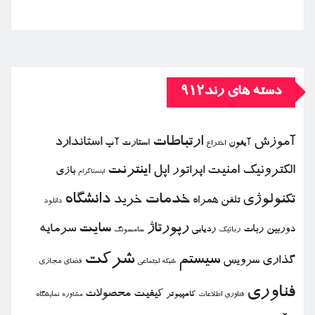
دسته های رند912
ارتباطات
آموزش
استاندارد
استارت آپ
آیفون
اختراع
الكترونیك
امنیت
اپل
اینترنت
اپراتور
بازی
اینستاگرام
خدمات
دانشگاه
تكنولوژی
خرید
تلفن همراه
دانلود
رپورتاژ
سایت
سرمایه
دوربین
ربات
ردیابی
رباتیك
سامسونگ
شركت
سیستم
گذاری
سرویس
فضای مجازی
شبكه اجتماعی
فناوری
كیفیت
محصولات
كامپیوتر
نمایشگاه
فناوری اطلاعات
مشاوره