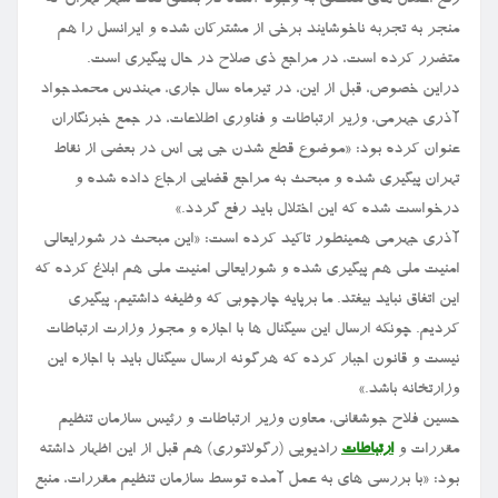
منجر به تجربه ناخوشایند برخی از مشترکان شده و ایرانسل را هم
متضرر کرده است، در مراجع ذی صلاح در حال پیگیری است.
دراین خصوص، قبل از این، در تیرماه سال جاری، مهندس محمدجواد
آذری جهرمی، وزیر ارتباطات و فناوری اطلاعات، در جمع خبرنگاران
عنوان کرده بود: «موضوع قطع شدن جی پی اس در بعضی از نقاط
تهران پیگیری شده و مبحث به مراجع قضایی ارجاع داده شده و
درخواست شده که این اختلال باید رفع گردد.»
آذری جهرمی همینطور تاکید کرده است: «این مبحث در شورایعالی
امنیت ملی هم پیگیری شده و شورایعالی امنیت ملی هم ابلاغ کرده که
این اتفاق نباید بیفتد. ما برپایه چارچوبی که وظیفه داشتیم، پیگیری
کردیم. چونکه ارسال این سیگنال ها با اجازه و مجوز وزارت ارتباطات
نیست و قانون اجبار کرده که هرگونه ارسال سیگنال باید با اجازه این
وزارتخانه باشد.»
حسین فلاح جوشقانی، معاون وزیر ارتباطات و رئیس سازمان تنظیم
مقررات و
ارتباطات
رادیویی (رگولاتوری) هم قبل از این اظهار داشته
بود: «با بررسی های به عمل آمده توسط سازمان تنظیم مقررات، منبع