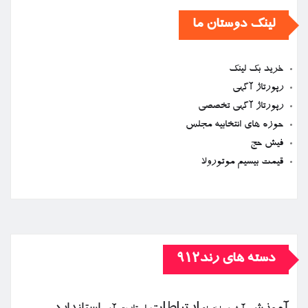
لینک دوستان ما
خرید بک لینک
رپورتاژ آگهی
رپورتاژ آگهی تخصصی
حوزه های انتخابیه مجلس
فیش حج
قیمت بیسیم موتورولا
دسته های رند912