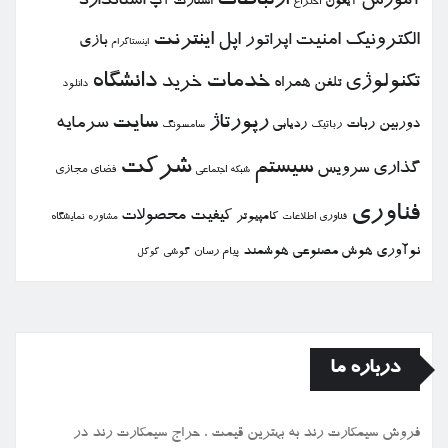
ارتباطات
آموزش
استاندارد
استارت آپ
آیفون
اختراع
الكترونیك
امنیت
اپل
اینترنت
اپراتور
بازی
اینستاگرام
خدمات
دانشگاه
تكنولوژی
خرید
تلفن همراه
دانلود
رپورتاژ
سایت
سرمایه
دوربین
ربات
ردیابی
رباتیك
سامسونگ
شركت
سیستم
گذاری
سرویس
فضای مجازی
شبكه اجتماعی
فناوری
كیفیت
محصولات
كامپیوتر
نمایشگاه
فناوری اطلاعات
مشاوره
نوآوری
هوش مصنوعی
هوشمند
پیام رسان
گوشی
گوگل
درباره ما
فروش سیمكارت رند به بهترین قیمت ، حراج سیمكارت رند در