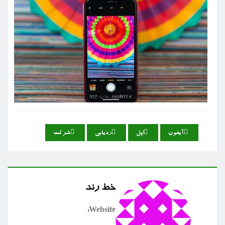
آیفون
اپل
ردیابی
شركت
خط رند
Website: