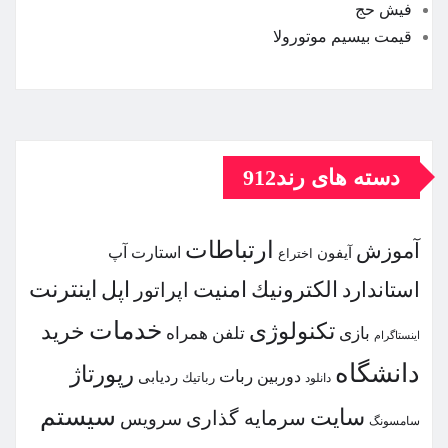
فیش حج
قیمت بیسیم موتورولا
دسته های رند912
ارتباطات
آموزش
استارت آپ
آیفون
اختراع
اینترنت
الكترونیك
امنیت
اپل
استاندارد
اپراتور
خدمات
تكنولوژی
خرید
بازی
تلفن همراه
اینستاگرام
دانشگاه
رپورتاژ
ربات
دوربین
ردیابی
دانلود
رباتیك
سیستم
سایت
سرمایه گذاری
سرویس
سامسونگ