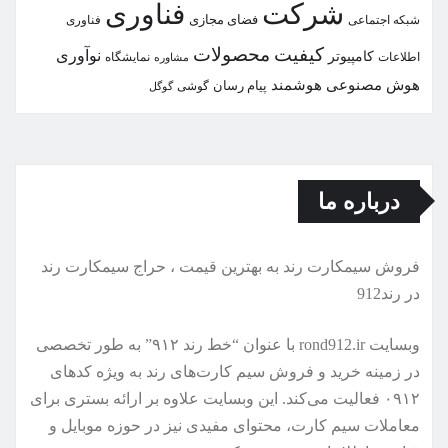
شركت
فناوری
شبكه اجتماعی
فضای مجازی
فناوری
كیفیت
محصولات
نوآوری
كامپیوتر
اطلاعات
نمایشگاه
مشاوره
هوش مصنوعی
هوشمند
پیام رسان
گوشی
گوگل
درباره ما
فروش سیمكارت رند به بهترین قیمت ، حراج سیمكارت رند
در رند912
وبسایت rond912.ir با عنوان “خط رند ۹۱۲” به طور تخصصی
در زمینه خرید و فروش سیم کارت‌های رند به ویژه کدهای
۰۹۱۲ فعالیت می‌کند. این وبسایت علاوه بر ارائه بستری برای
معاملات سیم کارت، محتوای مفیدی نیز در حوزه موبایل و