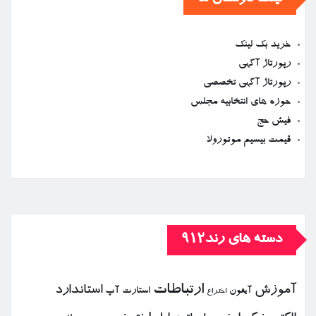
خرید بک لینک
رپورتاژ آگهی
رپورتاژ آگهی تخصصی
حوزه های انتخابیه مجلس
فیش حج
قیمت بیسیم موتورولا
دسته های رند912
ارتباطات
آموزش
استاندارد
استارت آپ
آیفون
اختراع