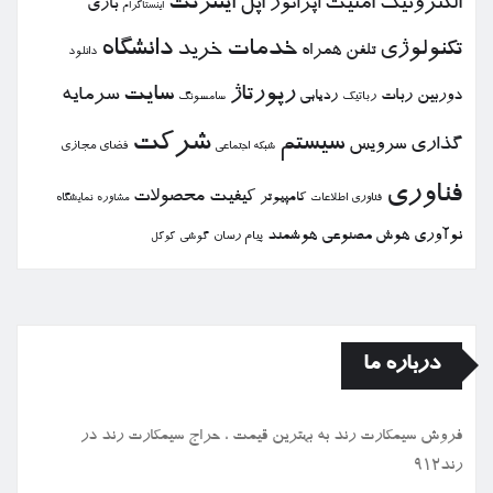
الكترونیك
امنیت
اپل
اینترنت
اپراتور
بازی
اینستاگرام
خدمات
دانشگاه
تكنولوژی
خرید
تلفن همراه
دانلود
رپورتاژ
سایت
سرمایه
دوربین
ربات
ردیابی
رباتیك
سامسونگ
شركت
سیستم
گذاری
سرویس
فضای مجازی
شبكه اجتماعی
فناوری
كیفیت
محصولات
كامپیوتر
نمایشگاه
فناوری اطلاعات
مشاوره
نوآوری
هوش مصنوعی
هوشمند
پیام رسان
گوشی
گوگل
درباره ما
فروش سیمكارت رند به بهترین قیمت ، حراج سیمكارت رند در
رند912