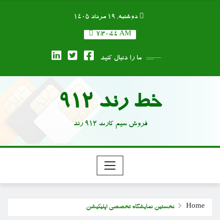
Ski
دوشنبه, ۱۹ مرداد ۱۴۰۵
t
conten
7:30:45 AM
ما را دنبال کنید
خط رند 912
فروش سیم کارت 912 رند
Home
نخستین نمایشگاه تخصصی اپلیکیشن