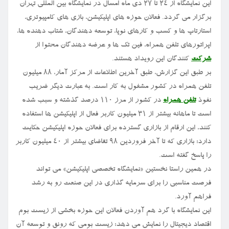
این نمایشگاه از ۲۴ تا ۲۷ دی ماه امسال در نمایشگاه بین المللی تهران
برگزار می گردد. فعالان حوزه های اپلیکیشن، بازی های کامپیوتری،
استارتاپ ها و کسب و کارهای نوپا، توسعه دهندگان، شتاب دهنده ها،
اپراتورهای تلفن همراه، فین تک ها و عرضه دهندگان محتوا از
شرکت
کنندگان این رویداد هستند.
بر طبق این گزارش، طبق آخرین اطلاعات از مرکز آمار، ۸۸ میلیون
تلفن همراه در کشور مشغول به کار است. به عبارت دیگر ضریب
نفوذ
تلفن همراه
در کشور از مرز ۱۱۰ درصد گذشته و سبب شده
است تا ماهانه بیشتر از ۳۱ میلیون کاربر فعال از اپلیکیشن ها استفاده
کنند، این ارقام از بازاری گسترده برای فعالان حوزه اپلیکیشن حکایت
دارد؛ بازاری که تا آخر فروردین ۹۸ تقاضای بیشتر از ۴۰ میلیون کاربر
را پاسخ گفته است.
در همین راستا نخستین «نمایشگاه تخصصی اپلیکیشن» می تواند
فرصت مناسبی را برای سرمایه گذاری در این صنعت رو به رشد
فراهم آورد.
این نمایشگاه با گرد هم آوردن فعالان این حوزه بخشی از زیست بوم
اقتصاد دیجیتال را نمایش می دهد؛ زیست بومی که رونق و توسعه آن