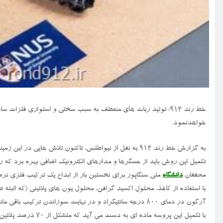
خط رند ۹۱۲: تولید ربات های منعطف به سبب سختی و استواری فلزات
خواهدنمود.
به گزارش خط رند ۹۱۲ به نقل از نیواطلس، تاکنون تلاش هایی در
تکمیل این روش باید از حسگرها و مدارهای الکترونیک اضافی بهره برد که ر
محققان
دانشگاه
ملی سنگاپور برای نخستین بار از ابداع یک ترکیب فلزی نر
با استفاده از کاغذ، محلول اکسید گرافن، محلول یون های پلاتینی (که البته 
آرگون در دمای ۸۰۰ درجه سانتیگراد و در نهایت سوزاندن ترکیب باقی مانده در دمای ۵۰۰ درجه سانتیگراد به دست می آید.