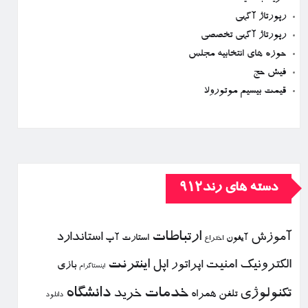
رپورتاژ آگهی
رپورتاژ آگهی تخصصی
حوزه های انتخابیه مجلس
فیش حج
قیمت بیسیم موتورولا
دسته های رند912
ارتباطات
آموزش
استاندارد
استارت آپ
آیفون
اختراع
الكترونیك
امنیت
اپل
اینترنت
اپراتور
بازی
اینستاگرام
خدمات
دانشگاه
تكنولوژی
خرید
تلفن همراه
دانلود