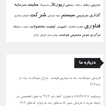
رپورتاژ
سایت
سرمایه
دوربین
ربات
ردیابی
رباتیك
سامسونگ
شركت
سیستم
گذاری
سرویس
فضای مجازی
شبكه اجتماعی
فناوری
كیفیت
محصولات
كامپیوتر
نمایشگاه
فناوری اطلاعات
مشاوره
نوآوری
هوش مصنوعی
هوشمند
پیام رسان
گوشی
گوگل
درباره ما
فروش سیمكارت رند به بهترین قیمت ، حراج سیمكارت رند در
رند912
وبسایت rond912.ir با عنوان “خط رند ۹۱۲” به طور تخصصی در
زمینه خرید و فروش سیم کارت‌های رند به ویژه کدهای ۰۹۱۲