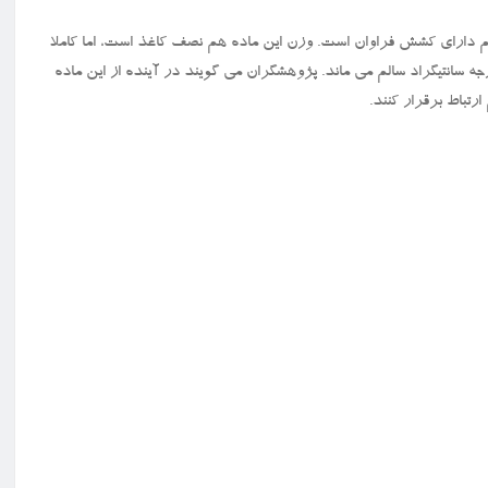
، هم منعطف و هم دارای کشش فراوان است. وزن این ماده هم نصف کاغذ است، اما کاملا
بوده و بدون آنکه بسوزد به مدت حداکثر ۵ دقیقه در گرمای ۸۰۰ درجه سانتیگراد سالم می ماند. پژوهشگران می گویند در آینده از این ماده
رتباط برقرار کنند.