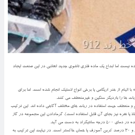
 ساده نیست اما ابداع یک ماده فلزی تاشوی جدید انقلابی در این صنعت ایجاد
 این زمینه با الهام از هنر اریگامی یا برخی انواع لاستیک انجام شده است. اما برای
بات ها را باردیگر سنگین و غیرمنعطف می کنند.
م و منعطف جهت استفاده در ربات های مختلف آگاهی داده اند. این ترکیب
طلا یا نقره نیز بجای آن قابل استفاده است)، گرمادادن این مجموعه در گاز
با تکمیل این پروسه ماده ای به دست می آید که متشکل از ۷۰ درصد پلاتین و ۳۰ درصد کربن آمورف یا همان خاکستر است. در نهایت این ترکیب به