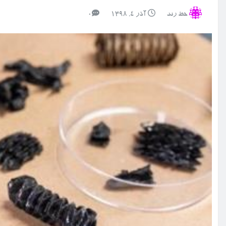
خط رند
آذر ۴, ۱۳۹۸
0