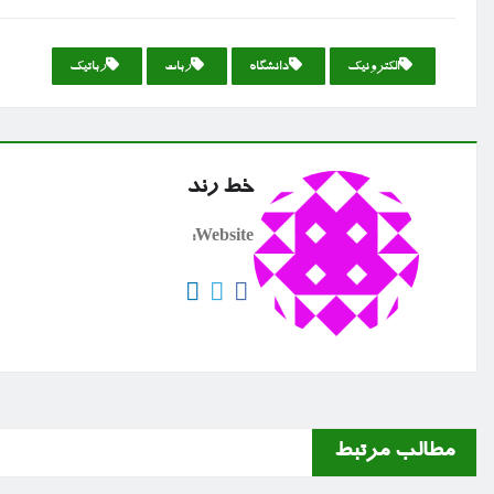
الكترونیك
دانشگاه
ربات
رباتیك
خط رند
Website:
مطالب مرتبط