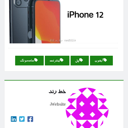
آیفون
اپل
اینترنت
سامسونگ
خط رند
Website: