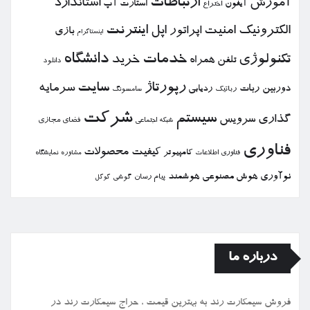
ارتباطات
آموزش
استاندارد
استارت آپ
آیفون
اختراع
الكترونیك
امنیت
اپل
اینترنت
اپراتور
بازی
اینستاگرام
خدمات
دانشگاه
تكنولوژی
خرید
تلفن همراه
دانلود
رپورتاژ
سایت
سرمایه
دوربین
ربات
ردیابی
رباتیك
سامسونگ
شركت
سیستم
گذاری
سرویس
فضای مجازی
شبكه اجتماعی
فناوری
كیفیت
محصولات
كامپیوتر
نمایشگاه
فناوری اطلاعات
مشاوره
نوآوری
هوش مصنوعی
هوشمند
پیام رسان
گوشی
گوگل
درباره ما
فروش سیمكارت رند به بهترین قیمت ، حراج سیمكارت رند در