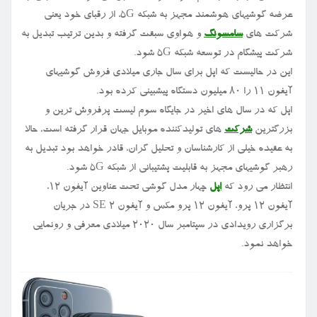
عرضه گوشیهای هوشمند مجهز به شبکه ۵G، از رقبای خود یعنی
شرکت های
سامسونگ
و هواوی سبقت گرفته و بدین ترتیب تبدیل به
شرکت پیشگام در توسعه شبکه ۵G شود.
این در حالیست که اپل برای سال جاری میلادی فروش گوشیهای
آیفون ۱۱ را ۸۰ میلیون دستگاه پیشبینی کرده بود.
اپل که در سال های اخیر در جایگاه سوم لیست پرفروش ترین و
بزرگترین
شرکت
های تولیدکننده موبایل جهان قرار گرفته است، حالا
به عقیده خیلی از کارشناسان و تحلیل گران، قادر خواهد بود تبدیل به
رهبر گوشیهای مجهز به قابلیت پشتیبانی از شبکه ۵G شود.
انتظار می رود که
اپل
چهار مدل گوشی تحت عناوین آیفون ۱۲،
آیفون ۱۲ پرو، آیفون ۱۲ پرو مکس و آیفون SE ۲ در جریان
برگزاری رویدادی در سپتامبر سال ۲۰۲۰ میلادی معرفی و رونمایی
خواهد نمود.