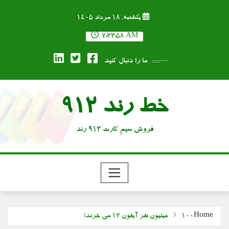
Ski
یکشنبه, ۱۸ مرداد ۱۴۰۵
t
conten
7:23:58 AM
ما را دنبال کنید
خط رند 912
فروش سیم کارت 912 رند
Home
۱۰۰ میلیون نفر آیفون ۱۲ می خرند!