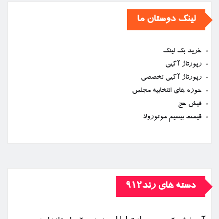
لینک دوستان ما
خرید بک لینک
رپورتاژ آگهی
رپورتاژ آگهی تخصصی
حوزه های انتخابیه مجلس
فیش حج
قیمت بیسیم موتورولا
دسته های رند912