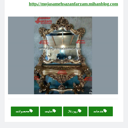
http://mojasamehsazanfarzam.mihanblog.com
خدمات
رپورتاژ
سایت
محصولات