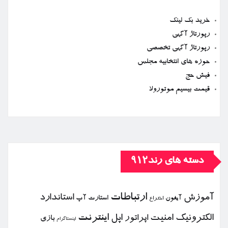
خرید بک لینک
رپورتاژ آگهی
رپورتاژ آگهی تخصصی
حوزه های انتخابیه مجلس
فیش حج
قیمت بیسیم موتورولا
دسته های رند912
ارتباطات
آموزش
استاندارد
استارت آپ
آیفون
اختراع
الكترونیك
امنیت
اپل
اینترنت
اپراتور
بازی
اینستاگرام