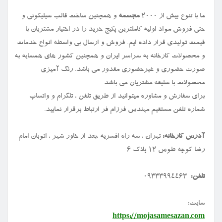
ما با تنوع بیش از ۲۰۰۰
مجسمه
و همچنین ساخت قالب سیلیکونی و
حتی فروش مواد اولیه کاملترین پکیج خرید را در اختیار مشتریان با
قیمت تولیدی قرار داده ایم. فروش و ارسال بی واسطه انواع خدمات
و محصولات کارخانه به سراسر ایران و همچنین کشور های همسایه به
صورت حضوری و غیرحضوری مقدور می باشد. رنگ آمیزی
محصولات با سلیقه مشتریان می باشد.
برای سفارش و مشاوره میتوانید از طریق تلفن ، تلگرام و واتساپ
شماره تلفن مستقیم مهندس فرزام فر ارتباط برقرار نمایید.
آدرس کارخانه:
تهران ، سه راه افسریه ،بعد از خاور شهر ، اتوبان امام
رضا کوچه طوس ۱۲ پلاک ۶
تلفن:
09333994463
سایت:
https://mojasamesazan.com