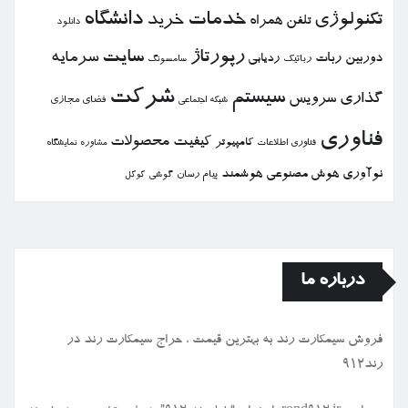
خدمات
دانشگاه
تكنولوژی
خرید
تلفن همراه
دانلود
رپورتاژ
سایت
سرمایه
دوربین
ربات
ردیابی
رباتیك
سامسونگ
شركت
سیستم
گذاری
سرویس
فضای مجازی
شبكه اجتماعی
فناوری
كیفیت
محصولات
كامپیوتر
نمایشگاه
فناوری اطلاعات
مشاوره
نوآوری
هوش مصنوعی
هوشمند
پیام رسان
گوشی
گوگل
درباره ما
فروش سیمكارت رند به بهترین قیمت ، حراج سیمكارت رند در
رند912