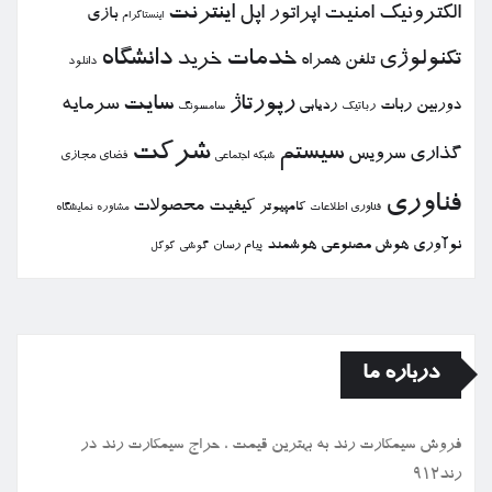
الكترونیك
امنیت
اپل
اینترنت
اپراتور
بازی
اینستاگرام
خدمات
دانشگاه
تكنولوژی
خرید
تلفن همراه
دانلود
رپورتاژ
سایت
سرمایه
دوربین
ربات
ردیابی
رباتیك
سامسونگ
شركت
سیستم
گذاری
سرویس
فضای مجازی
شبكه اجتماعی
فناوری
كیفیت
محصولات
كامپیوتر
نمایشگاه
فناوری اطلاعات
مشاوره
نوآوری
هوش مصنوعی
هوشمند
پیام رسان
گوشی
گوگل
درباره ما
فروش سیمكارت رند به بهترین قیمت ، حراج سیمكارت رند در
رند912