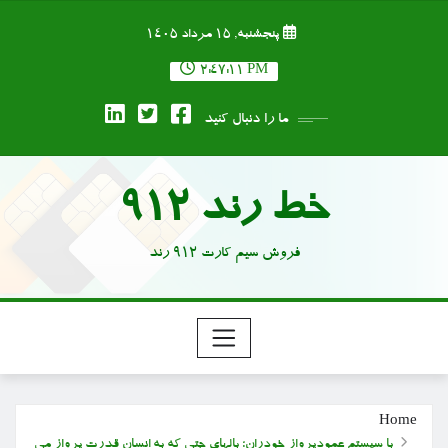
Ski
پنجشنبه, ۱۵ مرداد ۱۴۰۵
t
conten
2:47:11 PM
ما را دنبال کنید
خط رند 912
فروش سیم کارت 912 رند
Home
با سیستم عمودپرواز خودران؛ بالهای جتی که به انسان قدرت پرواز می