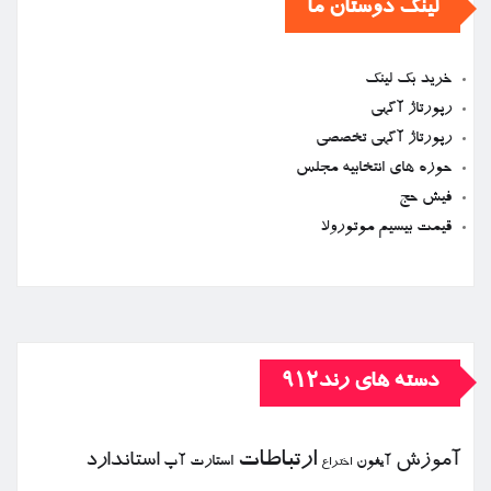
لینک دوستان ما
خرید بک لینک
رپورتاژ آگهی
رپورتاژ آگهی تخصصی
حوزه های انتخابیه مجلس
فیش حج
قیمت بیسیم موتورولا
دسته های رند912
ارتباطات
آموزش
استاندارد
استارت آپ
آیفون
اختراع